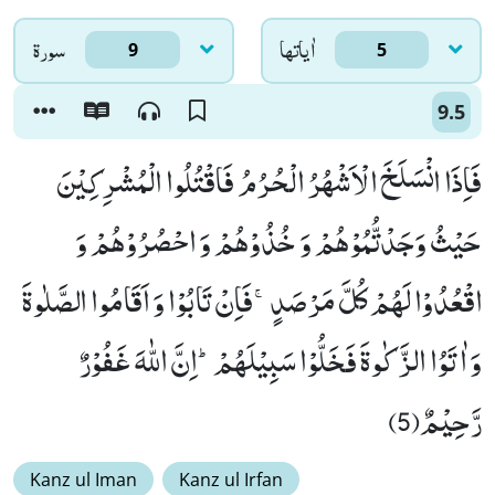
اٰياتها
سورۃ
9
5
9.5
فَاِذَا انْسَلَخَ الْاَشْهُرُ الْحُرُمُ فَاقْتُلُوا الْمُشْرِكِیْنَ
حَیْثُ وَجَدْتُّمُوْهُمْ وَ خُذُوْهُمْ وَ احْصُرُوْهُمْ وَ
اقْعُدُوْا لَهُمْ كُلَّ مَرْصَدٍۚ-فَاِنْ تَابُوْا وَ اَقَامُوا الصَّلٰوةَ
وَ اٰتَوُا الزَّكٰوةَ فَخَلُّوْا سَبِیْلَهُمْؕ-اِنَّ اللّٰهَ غَفُوْرٌ
رَّحِیْمٌ(5)
Kanz ul Iman
Kanz ul Irfan