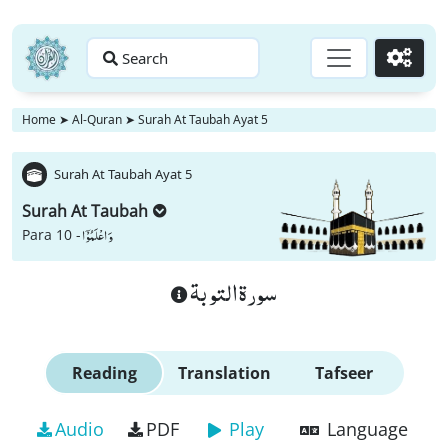
Search
Go
Home
➤
Al-Quran
➤
Surah At Taubah Ayat 5
Surah At Taubah Ayat 5
Surah At Taubah
وَ اعْلَمُوْۤا
Para 10 -
سورة التوبة
Reading
Translation
Tafseer
Audio
PDF
Play
Language