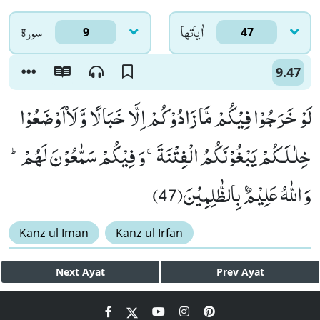
اٰياتها
سورۃ
9
47
9.47
لَوْ خَرَجُوْا فِیْكُمْ مَّا زَادُوْكُمْ اِلَّا خَبَالًا وَّ لَاۡاَوْضَعُوْا
خِلٰـلَـكُمْ یَبْغُوْنَكُمُ الْفِتْنَةَۚ-وَ فِیْكُمْ سَمّٰعُوْنَ لَهُمْؕ-
وَ اللّٰهُ عَلِیْمٌۢ بِالظّٰلِمِیْنَ(47)
Kanz ul Iman
Kanz ul Irfan
Next
Ayat
Prev
Ayat