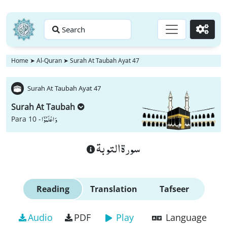
Search
Go
Home
➤
Al-Quran
➤
Surah At Taubah Ayat 47
Surah At Taubah Ayat 47
Surah At Taubah
وَ اعْلَمُوْۤا
Para 10 -
سورة التوبة
Reading
Translation
Tafseer
Audio
PDF
Play
Language