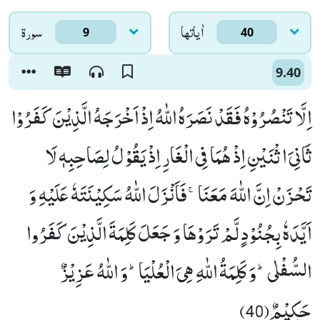
اٰياتها
سورۃ
9
40
9.40
اِلَّا تَنْصُرُوْهُ فَقَدْ نَصَرَهُ اللّٰهُ اِذْ اَخْرَجَهُ الَّذِیْنَ كَفَرُوْا
ثَانِیَ اثْنَیْنِ اِذْ هُمَا فِی الْغَارِ اِذْ یَقُوْلُ لِصَاحِبِهٖ لَا
تَحْزَنْ اِنَّ اللّٰهَ مَعَنَاۚ-فَاَنْزَلَ اللّٰهُ سَكِیْنَتَهٗ عَلَیْهِ وَ
اَیَّدَهٗ بِجُنُوْدٍ لَّمْ تَرَوْهَا وَ جَعَلَ كَلِمَةَ الَّذِیْنَ كَفَرُوا
السُّفْلٰىؕ-وَ كَلِمَةُ اللّٰهِ هِیَ الْعُلْیَاؕ-وَ اللّٰهُ عَزِیْزٌ
حَكِیْمٌ(40)