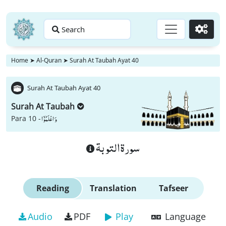
Search
Go
Home
➤
Al-Quran
➤
Surah At Taubah Ayat 40
Surah At Taubah Ayat 40
Surah At Taubah
وَ اعْلَمُوْۤا
Para 10 -
سورة التوبة
Reading
Translation
Tafseer
Audio
PDF
Play
Language