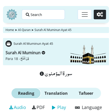
Search
Go
Home
➤
Al-Quran
➤
Surah Al Muminun Ayat 45
Surah Al Muminun Ayat 45
Surah Al Muminun
قَدْ اَفْلَحَ
Para 18 -
سورة المؤمنون
Reading
Translation
Tafseer
Audio
PDF
Play
Language