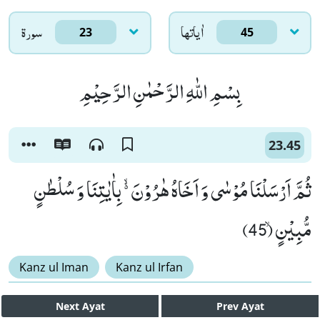
اٰياتها
سورۃ
23
45
بِسْمِ اللّٰهِ الرَّحْمٰنِ الرَّحِیْمِ
23.45
ثُمَّ اَرْسَلْنَا مُوْسٰى وَ اَخَاهُ هٰرُوْنَ ﳔ بِاٰیٰتِنَا وَ سُلْطٰنٍ
مُّبِیْنٍۙ (45)
Kanz ul Iman
Kanz ul Irfan
Next
Ayat
Prev
Ayat