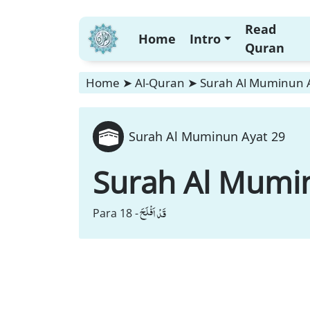
Read
Home
Intro
Quran
Home
➤
Al-Quran
➤
Surah Al Muminun 
Surah Al Muminun Ayat 29
Surah Al Mumi
قَدْ اَفْلَحَ
Para 18 -