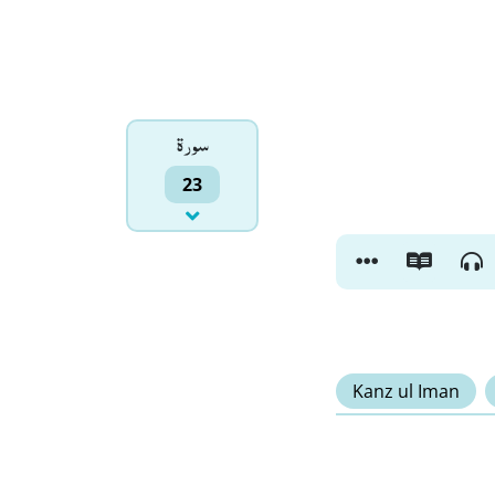
سورۃ
23
Kanz ul Iman