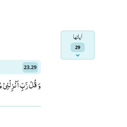
اٰياتها
29
23.29
وَ قُلْ رَّبِّ اَنْزِلْنِیْ م)