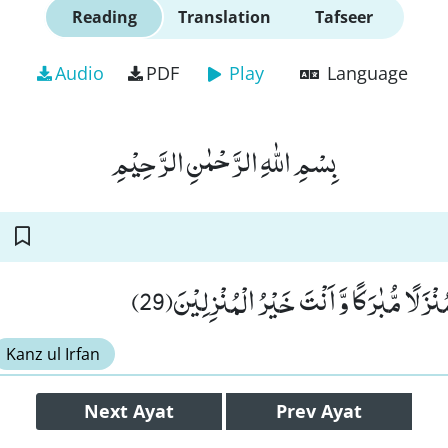
Reading
Translation
Tafseer
Audio
PDF
Play
Language
بِسْمِ اللّٰهِ الرَّحْمٰنِ الرَّحِیْمِ
ُنْزَلًا مُّبٰرَكًا وَّ اَنْتَ خَیْرُ الْمُنْزِلِیْنَ(29
Kanz ul Irfan
Next
Ayat
Prev
Ayat