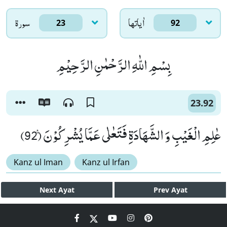
اٰياتها
سورۃ
23
92
بِسْمِ اللّٰهِ الرَّحْمٰنِ الرَّحِیْمِ
23.92
عٰلِمِ الْغَیْبِ وَ الشَّهَادَةِ فَتَعٰلٰى عَمَّا یُشْرِكُوْنَ۠ (92)
Kanz ul Iman
Kanz ul Irfan
Next
Ayat
Prev
Ayat