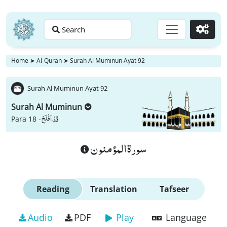
Search
Go
Home
➤
Al-Quran
➤
Surah Al Muminun Ayat 92
Surah Al Muminun Ayat 92
Surah Al Muminun
قَدْ اَفْلَحَ
Para 18 -
سورة المؤمنون
Reading
Translation
Tafseer
Audio
PDF
Play
Language