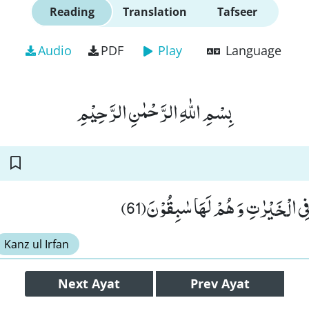
Reading
Translation
Tafseer
Audio
PDF
Play
Language
بِسْمِ اللّٰهِ الرَّحْمٰنِ الرَّحِیْمِ
ِی الْخَیْرٰتِ وَ هُمْ لَهَا سٰبِقُوْنَ(61
Kanz ul Irfan
Next
Ayat
Prev
Ayat