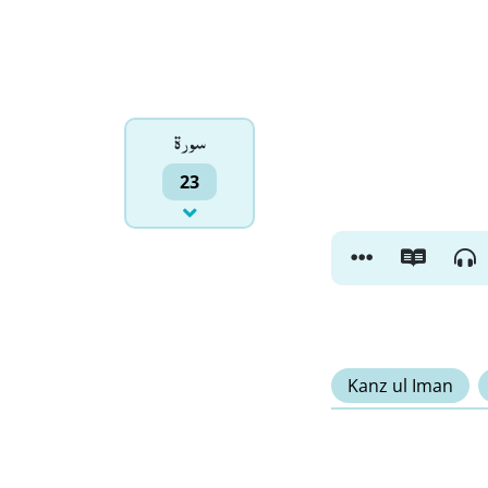
سورۃ
23
Kanz ul Iman