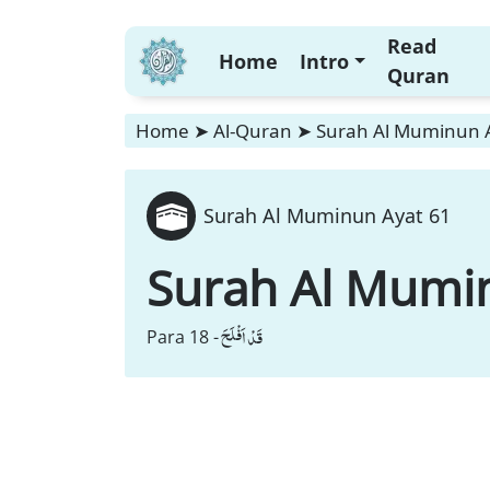
Read
Home
Intro
Quran
Home
➤
Al-Quran
➤
Surah Al Muminun 
Surah Al Muminun Ayat 61
Surah Al Mumi
قَدْ اَفْلَحَ
Para 18 -