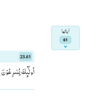
اٰياتها
61
23.61
اُولٰٓىٕكَ یُسٰرِعُوْنَ ف)