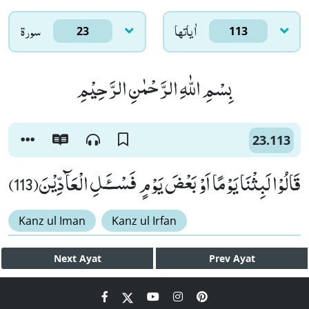
اٰياتها
سورۃ
23
113
بِسْمِ اللّٰهِ الرَّحْمٰنِ الرَّحِیْمِ
23.113
قَالُوْا لَبِثْنَا یَوْمًا اَوْ بَعْضَ یَوْمٍ فَسْــٴَـلِ الْعَآدِّیْنَ(113)
Kanz ul Iman
Kanz ul Irfan
Next
Ayat
Prev
Ayat