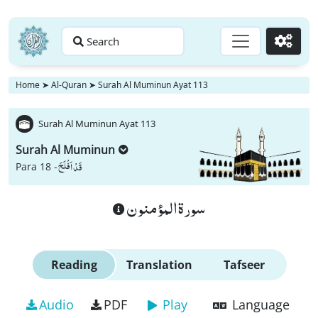
Search
Go
Home
➤
Al-Quran
➤
Surah Al Muminun Ayat 113
Surah Al Muminun Ayat 113
Surah Al Muminun
قَدْ اَفْلَحَ
Para 18 -
سورة المؤمنون
Reading
Translation
Tafseer
Audio
PDF
Play
Language