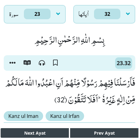
اٰياتها
سورۃ
23
32
بِسْمِ اللّٰهِ الرَّحْمٰنِ الرَّحِیْمِ
23.32
فَاَرْسَلْنَا فِیْهِمْ رَسُوْلًا مِّنْهُمْ اَنِ اعْبُدُوا اللّٰهَ مَا لَكُمْ
مِّنْ اِلٰهٍ غَیْرُهٗؕ-اَفَلَا تَتَّقُوْنَ۠ (32)
Kanz ul Iman
Kanz ul Irfan
Next
Ayat
Prev
Ayat