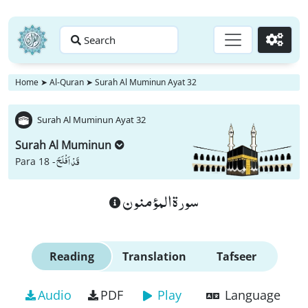
Search
Go
Home
➤
Al-Quran
➤
Surah Al Muminun Ayat 32
Surah Al Muminun Ayat 32
Surah Al Muminun
قَدْ اَفْلَحَ
Para 18 -
سورة المؤمنون
Reading
Translation
Tafseer
Audio
PDF
Play
Language