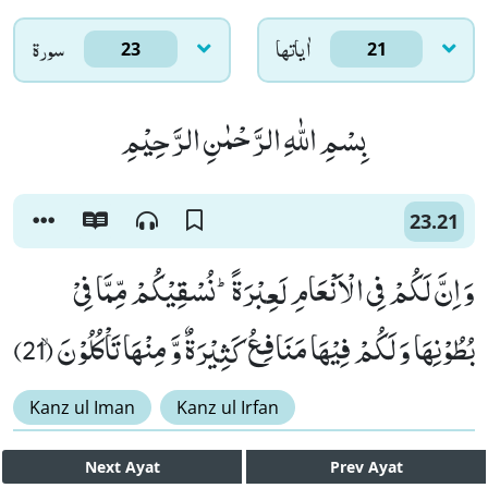
اٰياتها
سورۃ
23
21
بِسْمِ اللّٰهِ الرَّحْمٰنِ الرَّحِیْمِ
23.21
وَ اِنَّ لَكُمْ فِی الْاَنْعَامِ لَعِبْرَةًؕ-نُسْقِیْكُمْ مِّمَّا فِیْ
بُطُوْنِهَا وَ لَكُمْ فِیْهَا مَنَافِعُ كَثِیْرَةٌ وَّ مِنْهَا تَاْكُلُوْنَۙ (21)
Kanz ul Iman
Kanz ul Irfan
Next
Ayat
Prev
Ayat