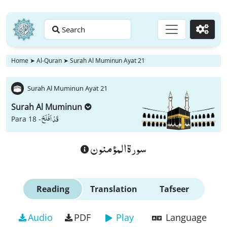
Search
Go
Home
➤
Al-Quran
➤
Surah Al Muminun Ayat 21
Surah Al Muminun Ayat 21
Surah Al Muminun
قَدْ اَفْلَحَ
Para 18 -
سورة المؤمنون
Reading
Translation
Tafseer
Audio
PDF
Play
Language