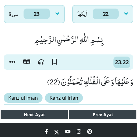
اٰياتها
سورۃ
23
22
بِسْمِ اللّٰهِ الرَّحْمٰنِ الرَّحِیْمِ
23.22
وَ عَلَیْهَا وَ عَلَى الْفُلْكِ تُحْمَلُوْنَ۠ (22)
Kanz ul Iman
Kanz ul Irfan
Next
Ayat
Prev
Ayat