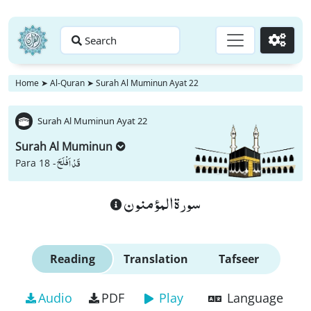
Search
Go
Home
➤
Al-Quran
➤
Surah Al Muminun Ayat 22
Surah Al Muminun Ayat 22
Surah Al Muminun
قَدْ اَفْلَحَ
Para 18 -
سورة المؤمنون
Reading
Translation
Tafseer
Audio
PDF
Play
Language