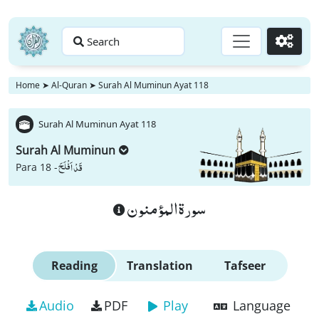
Search
Go
Home
➤
Al-Quran
➤
Surah Al Muminun Ayat 118
Surah Al Muminun Ayat 118
Surah Al Muminun
قَدْ اَفْلَحَ
Para 18 -
سورة المؤمنون
Reading
Translation
Tafseer
Audio
PDF
Play
Language