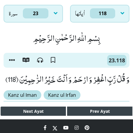
اٰياتها
سورۃ
23
118
بِسْمِ اللّٰهِ الرَّحْمٰنِ الرَّحِیْمِ
23.118
وَ قُلْ رَّبِّ اغْفِرْ وَ ارْحَمْ وَ اَنْتَ خَیْرُ الرّٰحِمِیْنَ۠ (118)
Kanz ul Iman
Kanz ul Irfan
Next
Ayat
Prev
Ayat