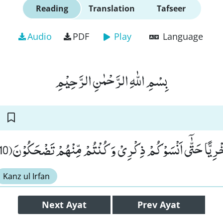
Reading
Translation
Tafseer
Audio
PDF
Play
Language
بِسْمِ اللّٰهِ الرَّحْمٰنِ الرَّحِیْمِ
رِیًّا حَتّٰۤى اَنْسَوْكُمْ ذِكْرِیْ وَ كُنْتُمْ مِّنْهُمْ تَضْحَكُوْنَ(110
Kanz ul Irfan
Next
Ayat
Prev
Ayat