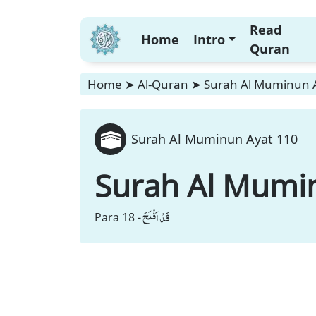
Read
Home
Intro
Quran
Home
➤
Al-Quran
➤
Surah Al Muminun 
Surah Al Muminun Ayat 110
Surah Al Mumi
قَدْ اَفْلَحَ
Para 18 -