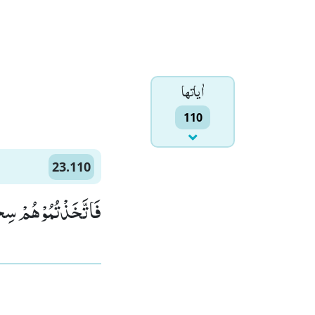
اٰياتها
110
23.110
فَاتَّخَذْتُمُوْهُمْ سِخْ)