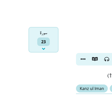
سورۃ
23
Kanz ul Iman