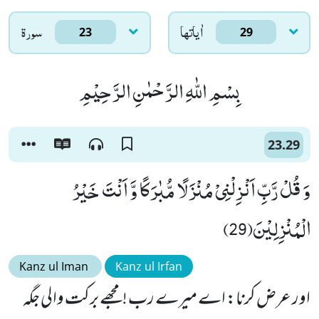
اٰياتها
سورۃ
23
29
بِسْمِ اللّٰهِ الرَّحْمٰنِ الرَّحِیْمِ
23.29
وَ قُلْ رَّبِّ اَنْزِلْنِیْ مُنْزَلًا مُّبٰرَكًا وَّ اَنْتَ خَیْرُ
الْمُنْزِلِیْنَ(29)
Kanz ul Iman
Kanz ul Irfan
اور عرض کرنا: اے میرے رب !مجھے برکت والی جگہ