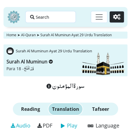
Search
Go
Home
➤
Al-Quran
➤
Surah Al Muminun Ayat 29 Urdu Translation
Surah Al Muminun Ayat 29 Urdu Translation
Surah Al Muminun
قَدْ اَفْلَحَ
Para 18 -
سورة المؤمنون
Reading
Translation
Tafseer
Audio
PDF
Play
Language