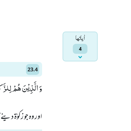
اٰياتها
4
23.4
وَ الَّذِیْنَ هُمْ لِلزَّكٰ)
اور وہ جو زکوٰۃ دین