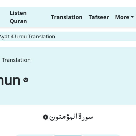
Listen
Translation
Tafseer
More
Quran
yat 4 Urdu Translation
 Translation
nun
سورة المؤمنون