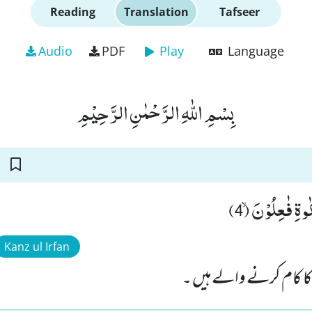
Reading
Translation
Tafseer
Audio
PDF
Play
Language
بِسْمِ اللّٰهِ الرَّحْمٰنِ الرَّحِیْمِ
وةِ فٰعِلُوْنَۙ (4
Kanz ul Irfan
ے کا کام کرنے والے ہیں ۔