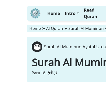
Read
Home
Intro
Quran
Home
➤
Al-Quran
➤
Surah Al Muminun A
Surah Al Muminun Ayat 4 Urdu
Surah Al Mumi
قَدْ اَفْلَحَ
Para 18 -