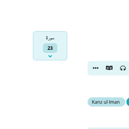
سورۃ
23
Kanz ul Iman