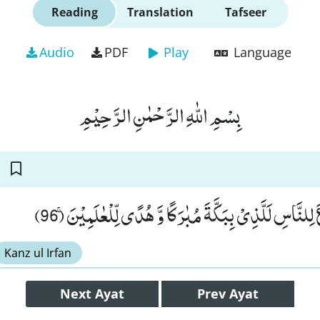
Reading
Translation
Tafseer
Audio
PDF
Play
Language
بِسْمِ اللّٰهِ الرَّحْمٰنِ الرَّحِیْمِ
 لِلنَّاسِ لَلَّذِیْ بِبَكَّةَ مُبٰرَكًا وَّ هُدًى لِّلْعٰلَمِیْنَۚ (96
Kanz ul Irfan
Next
Ayat
Prev
Ayat