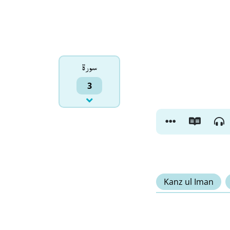
سورۃ
3
Kanz ul Iman