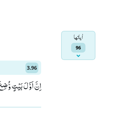
اٰياتها
96
3.96
اِنَّ اَوَّلَ بَیْتٍ وُّضِعَ)