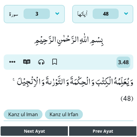
اٰياتها
سورۃ
3
48
بِسْمِ اللّٰهِ الرَّحْمٰنِ الرَّحِیْمِ
3.48
وَ یُعَلِّمُهُ الْكِتٰبَ وَ الْحِكْمَةَ وَ التَّوْرٰىةَ وَ الْاِنْجِیْلَۚ
(48)
Kanz ul Iman
Kanz ul Irfan
Next
Ayat
Prev
Ayat