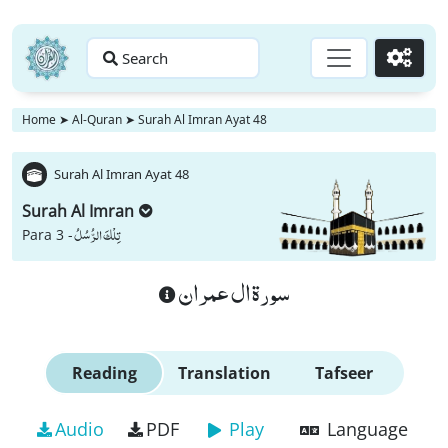
Search
Go
Home
➤
Al-Quran
➤
Surah Al Imran Ayat 48
Surah Al Imran Ayat 48
Surah Al Imran
تِلْكَ الرُّسُلُ
Para 3 -
سورة ال عمران
Reading
Translation
Tafseer
Audio
PDF
Play
Language