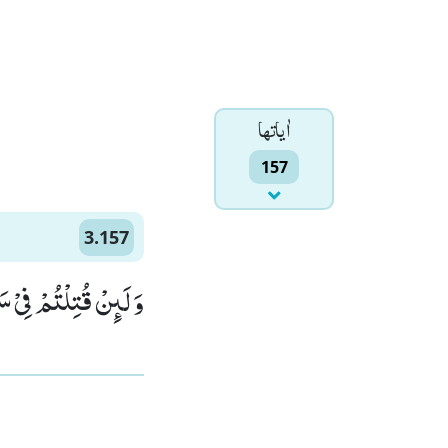
اٰياتها
157
3.157
وَ لَىٕنْ قُتِلْتُمْ فِیْ سَ)