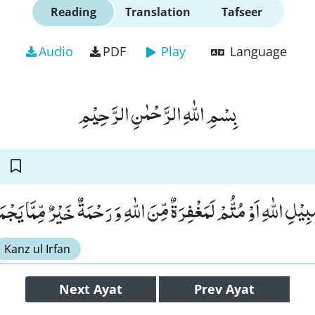
Reading
Translation
Tafseer
Audio
PDF
Play
Language
بِسْمِ اللّٰهِ الرَّحْمٰنِ الرَّحِیْمِ
بِیْلِ اللّٰهِ اَوْ مُتُّمْ لَمَغْفِرَةٌ مِّنَ اللّٰهِ وَ رَحْمَةٌ خَیْرٌ مِّمَّا یَجْمَع
Kanz ul Irfan
Next
Ayat
Prev
Ayat