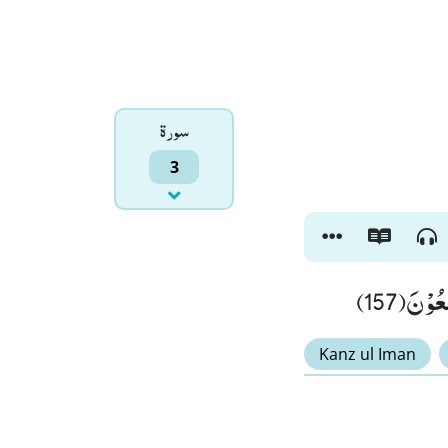
سورۃ
3
ُوْنَ(157
Kanz ul Iman