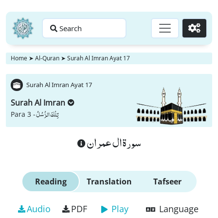
Search
Go
Home
➤
Al-Quran
➤
Surah Al Imran Ayat 17
Surah Al Imran Ayat 17
Surah Al Imran
تِلْكَ الرُّسُلُ
Para 3 -
سورة ال عمران
Reading
Translation
Tafseer
Audio
PDF
Play
Language