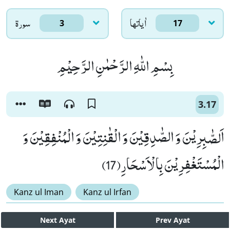
اٰياتها
سورۃ
3
17
بِسْمِ اللّٰهِ الرَّحْمٰنِ الرَّحِیْمِ
3.17
اَلصّٰبِرِیْنَ وَ الصّٰدِقِیْنَ وَ الْقٰنِتِیْنَ وَ الْمُنْفِقِیْنَ وَ
الْمُسْتَغْفِرِیْنَ بِالْاَسْحَارِ(17)
Kanz ul Iman
Kanz ul Irfan
Next
Ayat
Prev
Ayat