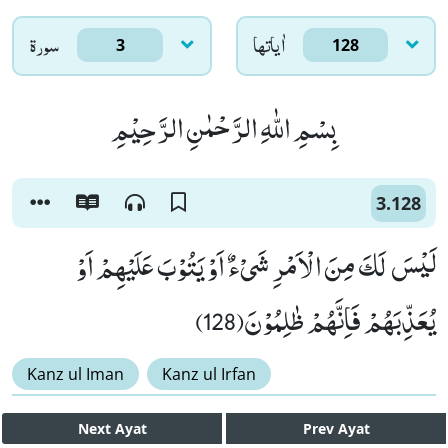
اٰياتها
سورۃ
3
128
بِسْمِ اللّٰهِ الرَّحْمٰنِ الرَّحِیْمِ
3.128
لَیْسَ لَكَ مِنَ الْاَمْرِ شَیْءٌ اَوْ یَتُوْبَ عَلَیْهِمْ اَوْ
یُعَذِّبَهُمْ فَاِنَّهُمْ ظٰلِمُوْنَ(128)
Kanz ul Iman
Kanz ul Irfan
Next
Ayat
Prev
Ayat