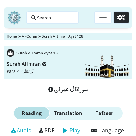
Search
Go
Home
➤
Al-Quran
➤
Surah Al Imran Ayat 128
Surah Al Imran Ayat 128
Surah Al Imran
لَنْ تَنَالُوا
Para 4 -
سورة ال عمران
Reading
Translation
Tafseer
Audio
PDF
Play
Language