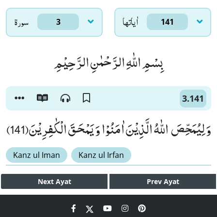
اٰياتها
سورۃ
3
141
بِسْمِ اللّٰهِ الرَّحْمٰنِ الرَّحِیْمِ
3.141
وَ لِیُمَحِّصَ اللّٰهُ الَّذِیْنَ اٰمَنُوْا وَ یَمْحَقَ الْكٰفِرِیْنَ(141)
Kanz ul Iman
Kanz ul Irfan
Next
Ayat
Prev
Ayat