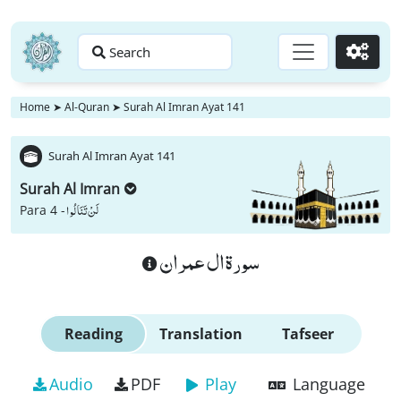
Search
Go
Home
➤
Al-Quran
➤
Surah Al Imran Ayat 141
Surah Al Imran Ayat 141
Surah Al Imran
لَنْ تَنَالُوا
Para 4 -
سورة ال عمران
Reading
Translation
Tafseer
Audio
PDF
Play
Language