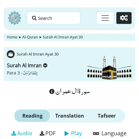
Search
Go
Home
➤
Al-Quran
➤
Surah Al Imran Ayat 30
Surah Al Imran Ayat 30
Surah Al Imran
تِلْكَ الرُّسُلُ
Para 3 -
سورة ال عمران
Reading
Translation
Tafseer
Audio
PDF
Play
Language