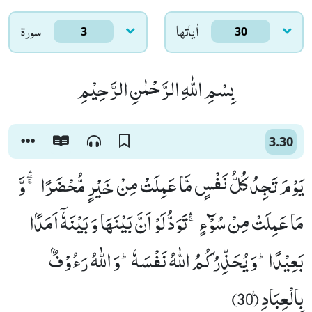
اٰياتها
سورۃ
3
30
بِسْمِ اللّٰهِ الرَّحْمٰنِ الرَّحِیْمِ
3.30
یَوْمَ تَجِدُ كُلُّ نَفْسٍ مَّا عَمِلَتْ مِنْ خَیْرٍ مُّحْضَرًا ﳝ- وَّ
مَا عَمِلَتْ مِنْ سُوْٓءٍۚۛ-تَوَدُّ لَوْ اَنَّ بَیْنَهَا وَ بَیْنَهٗۤ اَمَدًۢا
بَعِیْدًاؕ-وَ یُحَذِّرُكُمُ اللّٰهُ نَفْسَهٗؕ-وَ اللّٰهُ رَءُوْفٌۢ
بِالْعِبَادِ۠ (30)