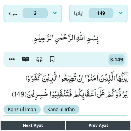
اٰياتها
سورۃ
3
149
بِسْمِ اللّٰهِ الرَّحْمٰنِ الرَّحِیْمِ
3.149
یٰۤاَیُّهَا الَّذِیْنَ اٰمَنُوْۤا اِنْ تُطِیْعُوا الَّذِیْنَ كَفَرُوْا
یَرُدُّوْكُمْ عَلٰۤى اَعْقَابِكُمْ فَتَنْقَلِبُوْا خٰسِرِیْنَ(149)
Kanz ul Iman
Kanz ul Irfan
Next
Ayat
Prev
Ayat