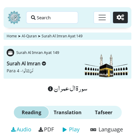
Search
Go
Home
➤
Al-Quran
➤
Surah Al Imran Ayat 149
Surah Al Imran Ayat 149
Surah Al Imran
لَنْ تَنَالُوا
Para 4 -
سورة ال عمران
Reading
Translation
Tafseer
Audio
PDF
Play
Language