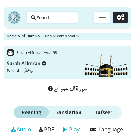
Search
Go
Home
➤
Al-Quran
➤
Surah Al Imran Ayat 98
Surah Al Imran Ayat 98
Surah Al Imran
لَنْ تَنَالُوا
Para 4 -
سورة ال عمران
Reading
Translation
Tafseer
Audio
PDF
Play
Language