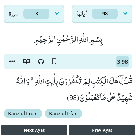
اٰياتها
سورۃ
3
98
بِسْمِ اللّٰهِ الرَّحْمٰنِ الرَّحِیْمِ
3.98
قُلْ یٰۤاَهْلَ الْكِتٰبِ لِمَ تَكْفُرُوْنَ بِاٰیٰتِ اللّٰهِ ﳓ وَ اللّٰهُ
شَهِیْدٌ عَلٰى مَا تَعْمَلُوْنَ(98)
Kanz ul Iman
Kanz ul Irfan
Next
Ayat
Prev
Ayat