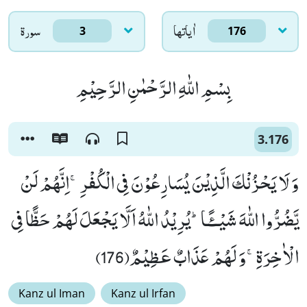
اٰياتها
سورۃ
3
176
بِسْمِ اللّٰهِ الرَّحْمٰنِ الرَّحِیْمِ
3.176
وَ لَا یَحْزُنْكَ الَّذِیْنَ یُسَارِعُوْنَ فِی الْكُفْرِۚ-اِنَّهُمْ لَنْ
یَّضُرُّوا اللّٰهَ شَیْــٴًـاؕ-یُرِیْدُ اللّٰهُ اَلَّا یَجْعَلَ لَهُمْ حَظًّا فِی
الْاٰخِرَةِۚ-وَ لَهُمْ عَذَابٌ عَظِیْمٌ(176)
Kanz ul Iman
Kanz ul Irfan