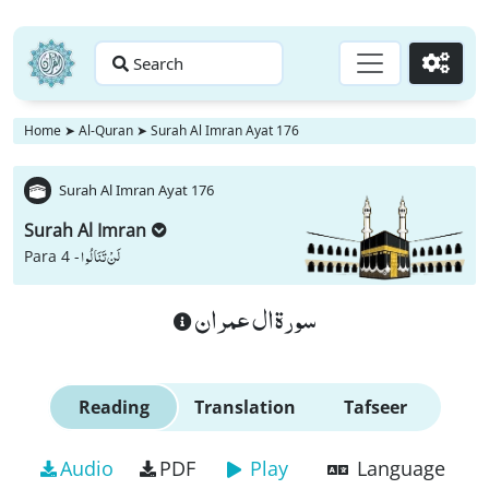
Search
Go
Home
➤
Al-Quran
➤
Surah Al Imran Ayat 176
Surah Al Imran Ayat 176
Surah Al Imran
لَنْ تَنَالُوا
Para 4 -
سورة ال عمران
Reading
Translation
Tafseer
Audio
PDF
Play
Language