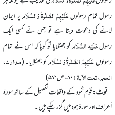
رسولوں
کی تکذیب ہے کیونکہ ہر
عَلَیْہِمُ الصَّلٰوۃُ وَالسَّلَام
رسول تمام رسولوں
پر ایمان
لانے کی دعوت دیتا ہے تو جس نے کسی ایک
عَلَیْہِ السَّلَام
رسول
کو جھٹلایا تو گویا کہ اس نے تمام
عَلَیْہِمُ الصَّلٰوۃُ وَالسَّلَام
مدارک،
رسولوں
کو جھٹلایا۔
(
الحجر، تحت الآیۃ
: ۸۰، ص۵۸۶
)
نوٹ:
قومِ ثمود کے واقعات تفصیل کے ساتھ سورۂ
اَعراف اور سورۂ ہود میں
گزر چکے ہیں ۔