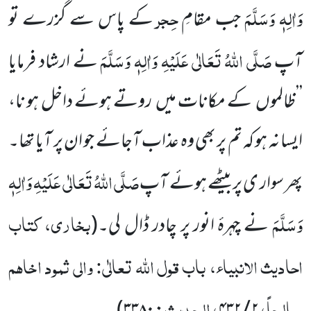
وَاٰلِہٖ وَسَلَّمَ
حِجر
جب مقامِ
کے پاس سے گزرے تو
صَلَّی اللّٰہُ تَعَالٰی عَلَیْہِ وَاٰلِہٖ وَسَلَّمَ
آپ
نے ارشاد فرمایا
’’ظالموں
کے مکانات میں
روتے ہوئے داخل ہو نا،
ایسا نہ ہو کہ تم پر بھی وہ عذاب
آجائے جو ان پر آیا تھا۔
صَلَّی اللّٰہُ تَعَالٰی عَلَیْہِ وَاٰلِہٖ
پھر سوار ی پر بیٹھے ہوئے آپ
وَسَلَّمَ
بخاری، کتاب
نے چہرۂ انور پر چادر ڈال لی۔
(
احادیث الانبیاء، باب قول اللّٰہ تعالٰی: والی ثمود اخاہم
صالحاً
الحدیث