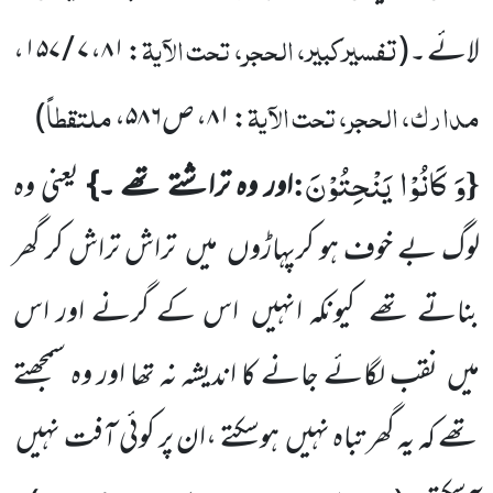
تفسیرکبیر، الحجر، تحت الآیۃ
لائے ۔
(
: ۸۱، ۷ / ۱۵۷،
مدارک، الحجر، تحت الآیۃ
ملتقطاً
: ۸۱، ص۵۸۶،
)
وَ كَانُوْا یَنْحِتُوْنَ
:
{
اور وہ تراشتے تھے ۔}
یعنی وہ
لوگ بے خوف ہو کرپہاڑوں
میں
تراش تراش کر گھر
بناتے تھے
کیونکہ
انہیں
اس کے گرنے اور اس
میں
نقب لگائے جانے کا اندیشہ نہ تھا اور وہ سمجھتے
تھے کہ یہ گھر تباہ نہیں
ہوسکتے ،ان پر کوئی
آفت نہیں