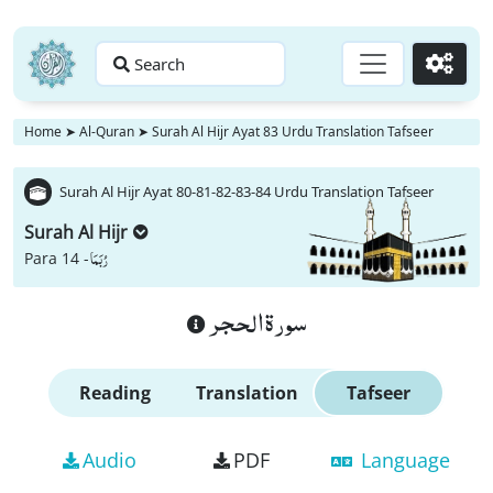
Search
Go
Home
➤
Al-Quran
➤
Surah Al Hijr Ayat 83 Urdu Translation Tafseer
Surah Al Hijr Ayat 80-81-82-83-84 Urdu Translation Tafseer
Surah Al Hijr
رُبَمَا
Para 14 -
سورة الحجر
Reading
Translation
Tafseer
Audio
PDF
Language