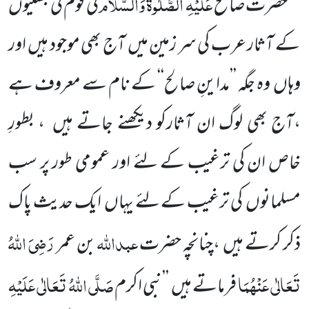
عَلَیْہِ الصَّلٰوۃُ وَالسَّلَام
حضرت صالح
کی قوم کی بستیوں
کے آثار عرب کی سر زمین میں
آج بھی موجود ہیں
اور
وہاں
وہ جگہ ’’مداینِ صالح‘‘ کے نام سے معروف ہے
،آج بھی لوگ ان آثارکو دیکھنے جاتے ہیں
، بطورِ
خاص ان کی ترغیب کے
لئے اور عمومی طور پر سب
مسلمانوں
کی ترغیب کے لئے یہاں
ایک حدیث پاک
عبداللّٰہ
رَضِیَ اللّٰہُ
ذکر کرتے ہیں
،چنانچہ حضرت
بن عمر
تَعَالٰی عَنْہُمَا
صَلَّی اللّٰہُ تَعَالٰی عَلَیْہِ
فرماتے ہیں
’
’نبی اکرم