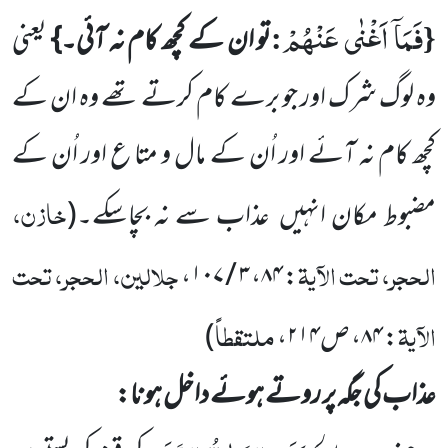
فَمَاۤ اَغْنٰى عَنْهُمْ
:
{
تو ان کے کچھ کام نہ آئی۔}
یعنی
وہ لوگ شرک اور جو برے کام کرتے تھے وہ ان کے
کچھ کام نہ آئے
اور اُن کے مال و متا ع اور اُن کے
خازن،
مضبوط مکان انہیں
عذاب سے نہ بچاسکے۔
(
الحجر، تحت الآیۃ
جلالین، الحجر، تحت
: ۸۴، ۳ / ۱۰۷،
الآیۃ
ملتقطاً
: ۸۴، ص۲۱۴،
)
عذاب کی جگہ پر روتے ہوئے داخل ہونا: