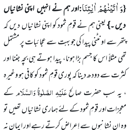
وَ اٰتَیْنٰهُمْ اٰیٰتِنَا
:
{
اور ہم نے انہیں
اپنی نشانیاں
دیں ۔}
یعنی ہم نے قومِ ثمود کو اپنی نشانیاں
دیں
کہ
پتھر سے اونٹنی پیدا کی جو بہت سے عجائبات پر مشتمل
تھی مثلاً اس کا جسم بڑا ہونا، پیدا ہوتے ہی بچہ جننا اور
کثرت سے دودھ دینا کہ پوری قومِ ثمود کو کافی ہو وغیرہ
عَلَیْہِ الصَّلٰوۃُ وَالسَّلَام
، یہ سب حضرت صالح
کے
معجزات اور قومِ ثمود کے لئے ہماری نشانیاں
تھیں
تو
وہ ان نشانیوں
سے اِعراض کرتے رہے اور ایمان نہ