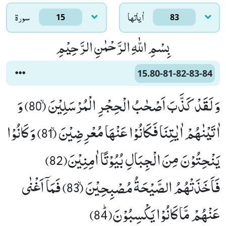
اٰياتها
سورۃ
15
83
بِسْمِ اللّٰهِ الرَّحْمٰنِ الرَّحِیْمِ
15.80-81-82-83-84
وَ لَقَدْ كَذَّبَ اَصْحٰبُ الْحِجْرِ الْمُرْسَلِیْنَۙ (80) وَ
اٰتَیْنٰهُمْ اٰیٰتِنَا فَكَانُوْا عَنْهَا مُعْرِضِیْنَۙ (81) وَ كَانُوْا
یَنْحِتُوْنَ مِنَ الْجِبَالِ بُیُوْتًا اٰمِنِیْنَ(82)
فَاَخَذَتْهُمُ الصَّیْحَةُ مُصْبِحِیْنَۙ (83) فَمَاۤ اَغْنٰى
عَنْهُمْ مَّا كَانُوْا یَكْسِبُوْنَﭤ(84)