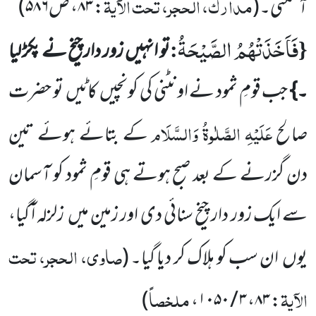
مدارک، الحجر، تحت الآیۃ
آسکتی۔
(
: ۸۳، ص۵۸۶
)
فَاَخَذَتْهُمُ الصَّیْحَةُ
:
{
تو انہیں
زور دار چیخ نے پکڑ لیا
۔}
جب قومِ ثمود نے اونٹنی کی کونچیں
کاٹیں
تو حضرت
عَلَیْہِ الصَّلٰوۃُ وَالسَّلَام
صالح
کے بتائے ہوئے تین
دن گزرنے کے بعد صبح ہوتے ہی قومِ ثمود کو آسمان
سے ایک زور دار چیخ سنائی دی اور زمین میں
زلزلہ ا ٓگیا،
صاوی، الحجر، تحت
یوں
ان سب کو ہلاک کر دیا گیا۔
(
الآیۃ
ملخصاً
)
: ۸۳، ۳ / ۱۰۵۰،