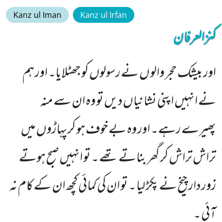
Kanz ul Iman
Kanz ul Irfan
کنزالعرفان
اور بیشک حجر والو ں نے رسولوں کو جھٹلایا۔ اور ہم
نے انہیں اپنی نشانیاں دیں تو وہ ان سے منہ
پھیرے رہے۔ اور وہ بے خوف ہو کرپہاڑوں میں
تراش تراش کر گھر بناتے تھے ۔ تو انہیں صبح ہوتے
زور دار چیخ نے پکڑ لیا ۔ تو ان کی کمائی کچھ ان کے کام نہ
آئی ۔