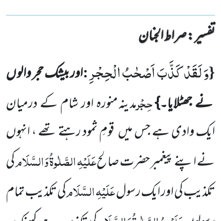
تفسیر : ‎صراط الجنان
وَ لَقَدْ كَذَّبَ اَصْحٰبُ الْحِجْرِ
:
{
اور بیشک حجر والو ں
حِجْر
نے جھٹلایا۔}
مدینہ منورہ اور شام کے درمیان
ایک وادی
ہے جس میں
قومِ ثمود رہتے تھے ، انہوں
عَلَیْہِ الصَّلٰوۃُ وَالسَّلَام
نے اپنے پیغمبر حضرت صالح
کی
عَلَیْہِ السَّلَام
تکذیب کی اور ایک رسول
کی تکذیب تمام
عَلَیْہِمُ الصَّلٰوۃُ وَالسَّلَام