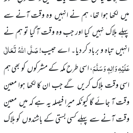
میں
لکھا ہوا تھا، ہم نے انہیں
وہ وقت
آنے سے
پہلے ہلاک نہیں
کیا اور جب وہ وقت آ گیا تو ہم نے
صَلَّی اللّٰہُ تَعَالٰی
انہیں
تباہ و برباد کر دیا۔ اے حبیب!
عَلَیْہِ وَاٰلِہٖ
وَسَلَّمَ
، اسی طرح مکہ کے مشرکوں
کو بھی ہم
اسی وقت ہلاک کریں
گے جب ان کا لکھا ہوا معین
وقت آ جائے گا کیونکہ میرا فیصلہ
یہ ہے کہ میں
معین
وقت آنے سے پہلے کسی بستی کے باشندوں
کو ہلاک