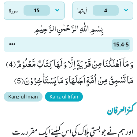
اٰياتها
سورۃ
15
4
بِسْمِ اللّٰهِ الرَّحْمٰنِ الرَّحِیْمِ
15.4-5
وَ مَاۤ اَهْلَكْنَا مِنْ قَرْیَةٍ اِلَّا وَ لَهَا كِتَابٌ مَّعْلُوْمٌ(4)
مَا تَسْبِقُ مِنْ اُمَّةٍ اَجَلَهَا وَ مَا یَسْتَاْخِرُوْنَ(5)
Kanz ul Iman
Kanz ul Irfan
کنزالعرفان
اور ہم نے جو بستی ہلاک کی اس کیلئے ایک مقرر مدت