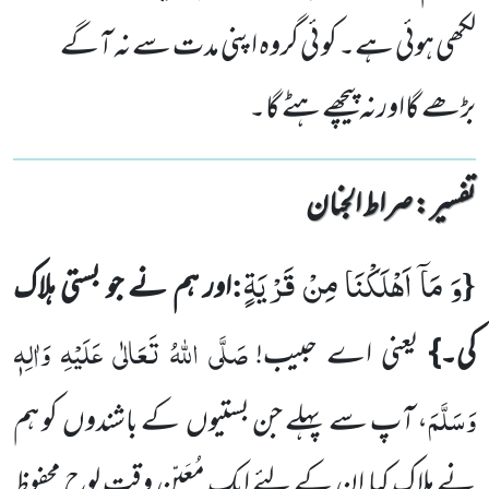
لکھی ہوئی ہے۔ کو ئی گروہ اپنی مدت سے نہ آگے
بڑھے گااورنہ پیچھے ہٹے گا۔
تفسیر : ‎صراط الجنان
وَ مَاۤ اَهْلَكْنَا مِنْ قَرْیَةٍ
:
{
اور ہم نے جو بستی ہلاک
صَلَّی اللّٰہُ تَعَالٰی عَلَیْہِ وَاٰلِہٖ
کی۔}
یعنی اے حبیب!
وَسَلَّمَ
، آپ سے پہلے
جن بستیوں
کے باشندوں
کو ہم
نے ہلاک کیا ان کے لئے ایک مُعَیّن وقت لوحِ محفوظ