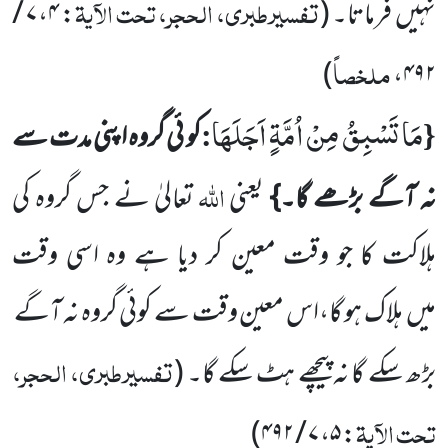
تفسیرطبری، الحجر، تحت الآیۃ
نہیں
فرماتا۔
(
: ۴، ۷ /
ملخصاً
)
۴۹۲،
مَا تَسْبِقُ مِنْ اُمَّةٍ اَجَلَهَا
:
{
کو ئی گروہ اپنی مدت سے
اللّٰہ
نہ آگے بڑھے گا۔}
یعنی
تعالیٰ نے جس گروہ کی
ہلاکت کا جو وقت معین کر دیا ہے وہ اسی وقت
میں
ہلاک ہو گا،اس معین وقت سے کوئی گروہ نہ آگے
تفسیرطبری، الحجر،
بڑھ سکے گا نہ پیچھے ہٹ سکے گا۔
(
تحت الآیۃ
)
: ۵، ۷ / ۴۹۲