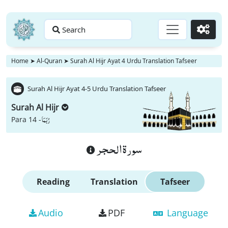
Search
Go
Home
➤
Al-Quran
➤
Surah Al Hijr Ayat 4 Urdu Translation Tafseer
Surah Al Hijr Ayat 4-5 Urdu Translation Tafseer
Surah Al Hijr
رُبَمَا
Para 14 -
سورة الحجر
Reading
Translation
Tafseer
Audio
PDF
Language