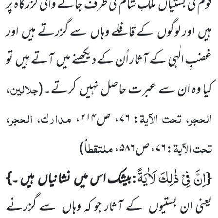
قوم کی بستیاں
ملکِ شام کی طرف جانے والی گزرگاہ پر
ہیں
اور لوگوں
کے قافلے وہاں
سے گزرتے ہیں
اور
غضبِ الٰہی کے آثار اُن کے دیکھنے میں
آتے ہیں
تو
جلالین،
کیا وہ ان سے عبرت حاصل نہیں
کرتے۔
(
الحجر، تحت الآیۃ
مدارک، الحجر،
: ۷۶، ص۲۱۴،
تحت الآیۃ
ملتقطاً
: ۷۶، ص۵۸۶،
)
اِنَّ فِیْ ذٰلِكَ لَاٰیَةً
:
{
بیشک اس میں
نشانیاں
ہیں ۔}
یعنی ان بستیوں
کے آثار جو کہ وہاں
سے گزرنے