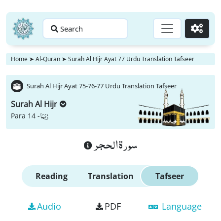
Search
Go
Home
➤
Al-Quran
➤
Surah Al Hijr Ayat 77 Urdu Translation Tafseer
Surah Al Hijr Ayat 75-76-77 Urdu Translation Tafseer
Surah Al Hijr
رُبَمَا
Para 14 -
سورة الحجر
Reading
Translation
Tafseer
Audio
PDF
Language