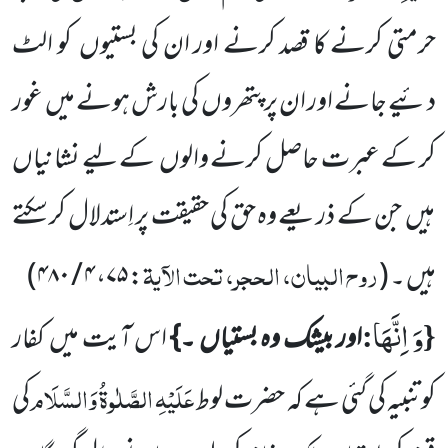
حرمتی کرنے کا قصد کرنے اور ان کی بستیوں
کو الٹ
دئیے جانے اور ان پر پتھروں
کی بارش ہونے میں
غور
کر کے عبرت حاصل کرنے والوں
کے لیے نشانیاں
ہیں
جن کے ذریعے وہ حق کی حقیقت پر اِستدلال کر سکتے
روح البیان، الحجر، تحت الآیۃ
ہیں ۔
(
: ۷۵، ۴ / ۴۸۰
)
وَ اِنَّهَا
:
{
اور بیشک وہ بستیاں
۔}
اس آیت میں
کفار
عَلَیْہِ الصَّلٰوۃُ وَالسَّلَام
کو تنبیہ کی گئی ہے کہ حضرت لوط
کی