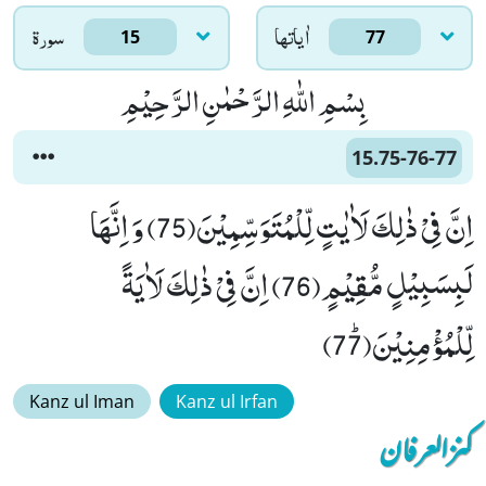
اٰياتها
سورۃ
15
77
بِسْمِ اللّٰهِ الرَّحْمٰنِ الرَّحِیْمِ
15.75-76-77
اِنَّ فِیْ ذٰلِكَ لَاٰیٰتٍ لِّلْمُتَوَسِّمِیْنَ(75) وَ اِنَّهَا
لَبِسَبِیْلٍ مُّقِیْمٍ(76) اِنَّ فِیْ ذٰلِكَ لَاٰیَةً
لِّلْمُؤْمِنِیْنَﭤ(77)
Kanz ul Iman
Kanz ul Irfan
کنزالعرفان