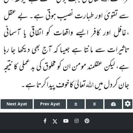
سے تقویٰ اور طہارت نصیب ہوتی ہے۔ بے عقل
،غافل اور کافر ایسے واقعات کو اتفاقی یا آسمانی
تاثیرات سے مانتا ہے
جیسا کہ آج
بھی دیکھا جا رہا
ہے، لیکن عقلمند مومن ان کو مخلوق کی بد عملی کا نتیجہ
اللّٰہ
جان کر دل میں
تعالیٰ کا خوف پیدا کرتا ہے۔
Next
Ayat
Prev
Ayat