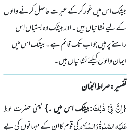
بیشک اس میں غور کر کے عبرت حاصل کرنے والوں
کے لیے نشانیاں ہیں ۔ اور بیشک وہ بستیاں اس
راستے پر ہیں جو اب تک قائم ہے۔ بیشک اس میں
ایمان والوں کیلئے نشانیاں ہیں۔
تفسیر : ‎صراط الجنان
اِنَّ فِیْ ذٰلِكَ
:
{
بیشک اس میں ۔}
یعنی حضرت لوط
عَلَیْہِ الصَّلٰوۃُ وَالسَّلَام
کی قوم کا ان کے مہمانوں
کی بے