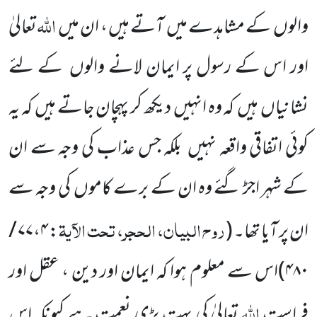
اللّٰہ
والوں
کے مشاہدے
میں
آتے ہیں ، ان میں
تعالیٰ
اور اس کے رسول پر ایمان لانے والوں
کے لئے
نشانیاں
ہیں
کہ وہ انہیں
دیکھ کر پہچان جاتے ہیں
کہ یہ
کوئی اتفاقی واقعہ نہیں
بلکہ جس عذاب کی وجہ سے ان
کے شہر اجڑ گئے وہ ان کے برے کاموں
کی وجہ سے
روح البیان، الحجر، تحت الآیۃ
ان پر آیا تھا۔
(
: ۷۷،۴ /
۴۸۰
)
اس سے معلوم ہوا کہ ایمان اور دین ، عقل اور
اللّٰہ
فراست
تعالیٰ کی بہت بڑی نعمت ہے کیونکہ
اس