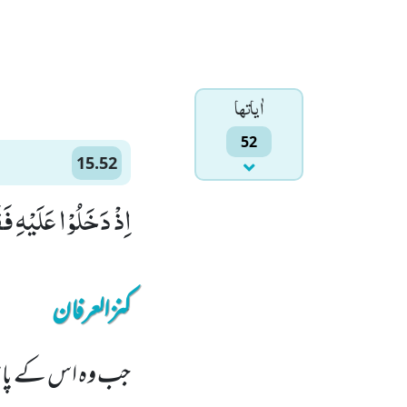
اٰياتها
52
15.52
اِذْ دَخَلُوْا عَلَیْهِ فَ
کنزالعرفان
جب وہ اس کے پاس 