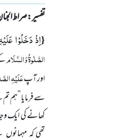
تفسیر : ‎صراط الجنان
اِذْ دَخَلُوْا عَلَیْهِ
{
الصَّلٰوۃُ وَالسَّلَام
کے
عَلَیْہِ الصَّ
اور آپ
سے فرمایا ’’ہم تم
کھانے
کی ایک وجہ
تھی کہ مہمانوں
ن