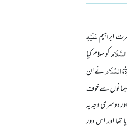
عَلَیْہِ
رت ابراہیم
وَالسَّلَام
کو سلام کیا
ۃُ وَالسَّلَام
نے ان
مہمانوں
سے خوف
ور دوسری وجہ یہ
ا تھا اور اس دور