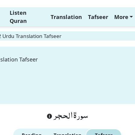
Listen
Translation
Tafseer
More
Quran
2 Urdu Translation Tafseer
slation Tafseer
سورة الحجر