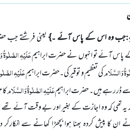
:
جب وہ اس کے پاس آئے ۔}
یعنی فرشتے جب حض
عَلَیْہِ الصَّلٰوۃُ 
 پاس آئے
تو انہوں
نے حضرت ابراہیم
لٰوۃُ وَالسَّلَام
عَلَیْہِ
الصَّلٰو
کی تعظیم و توقیر کی۔حضرت ابراہیم
عَلَیْہِ الصَّلٰوۃُ وَالسَّلَام
 سے ڈر رہے ہیں۔ حضرت ابراہیم
کا 
 یہ تھی کہ وہ اجازت کے بغیر اور بے وقت آئے تھے ا
ے ان کا پیش کردہ بھنا ہوا بچھڑا کھانے سے انکارکر دی