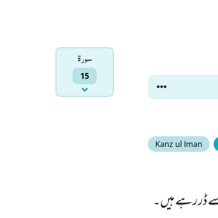
سورۃ
15
Kanz ul Iman
سے ڈر رہے ہیں۔