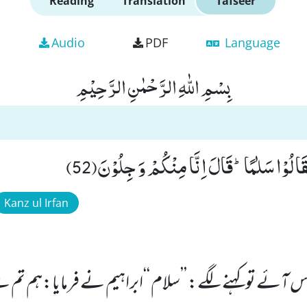
Reading
Translation
Tafseer
Audio
PDF
Language
بِسْمِ اللّٰهِ الرَّحْمٰنِ الرَّحِیْمِ
قَالُوْا سَلٰمًاؕ-قَالَ اِنَّا مِنْكُمْ وَ جِلُوْنَ(52)
Kanz ul Irfan
آئے تو کہنے لگے: ’’سلام ‘‘ابراہیم نے فرمایا:ہم تم 