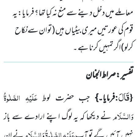
معاملے میں دخل دینے سے منع نہ کیا تھا؟ فرمایا: یہ
قوم کی عورتیں میری بیٹیاں ہیں (تو ان سے نکاح
کرلو) اگر تمہیں کرنا ہے ۔
تفسیر : ‎صراط الجنان
قَالَ
{
:
عَلَیْہِ الصَّلٰوۃُ
فرمایا۔}
جب حضرت لوط
وَالسَّلَام
نے دیکھا کہ یہ لوگ اپنے ارادے سے باز
عَلَیْہِ الصَّلٰوۃُ وَالسَّلَام
نہیں
آئیں
گے تو آپ
نے ان