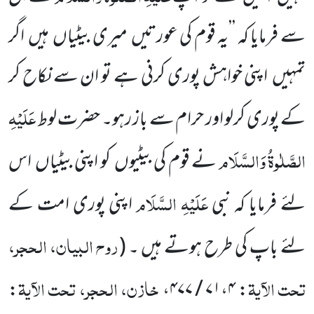
سے فرمایا کہ ’’یہ قوم کی عورتیں
میری بیٹیاں
ہیں
اگر
تمہیں
اپنی خواہش پوری کرنی ہے تو ان سے نکاح کر
عَلَیْہِ
کے پوری کرلو اور حرام سے باز رہو۔ حضرت لوط
الصَّلٰوۃُ وَالسَّلَام
نے قوم کی بیٹیوں
کو اپنی بیٹیاں
اس
عَلَیْہِ السَّلَام
لئے فرمایا کہ نبی
اپنی پوری امت کے
روح البیان، الحجر،
لئے باپ کی طرح ہوتے ہیں ۔
(
تحت الآیۃ
خازن، الحجر، تحت الآیۃ
:
: ۷۱،۴ / ۴۷۷،