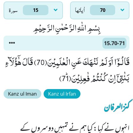
اٰياتها
سورۃ
15
70
بِسْمِ اللّٰهِ الرَّحْمٰنِ الرَّحِیْمِ
15.70-71
قَالُـوْۤا اَوَ لَمْ نَنْهَكَ عَنِ الْعٰلَمِیْنَ(70) قَالَ هٰۤؤُلَآءِ
بَنٰتِیْۤ اِنْ كُنْتُمْ فٰعِلِیْنَﭤ(71)
Kanz ul Iman
Kanz ul Irfan
کنزالعرفان
انہوں نے کہا: کیا ہم نے تمہیں دوسروں کے