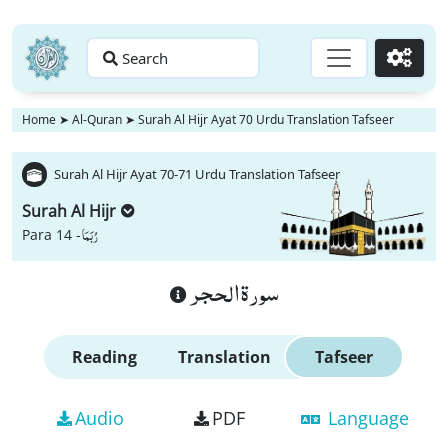
Search
Go
Home
➤
Al-Quran
➤
Surah Al Hijr Ayat 70 Urdu Translation Tafseer
Surah Al Hijr Ayat 70-71 Urdu Translation Tafseer
Surah Al Hijr
رُبَمَا
Para 14 -
سورة الحجر
Reading
Translation
Tafseer
Audio
PDF
Language