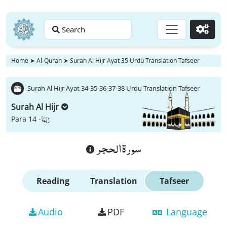
Search
Go
Home
➤
Al-Quran
➤
Surah Al Hijr Ayat 35 Urdu Translation Tafseer
Surah Al Hijr Ayat 34-35-36-37-38 Urdu Translation Tafseer
Surah Al Hijr
رُبَمَا
Para 14 -
سورة الحجر
Reading
Translation
Tafseer
Audio
PDF
Language