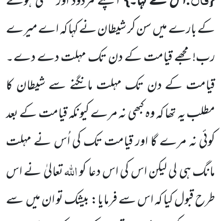
اس نے کہا۔}
اپنے مردود اور لعنتی
ہونے
کے بارے میں
سن کر شیطان نے کہا کہ اے میرے
رب! مجھے قیامت کے دن تک مہلت دے دے۔
قیامت کے دن تک مہلت مانگنے سے شیطان کا
مطلب یہ تھا کہ وہ کبھی نہ مرے کیونکہ
قیامت کے بعد
کوئی نہ مرے گا اور قیامت تک کی اُس نے مہلت
اللّٰہ
مانگ ہی لی لیکن اس کی اس دعا کو
تعالیٰ نے اس
طرح
قبول کیا کہ اس سے فرمایا: بیشک تو ان میں
سے