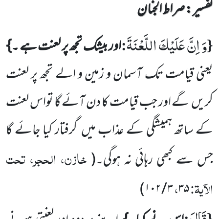
تفسیر : ‎صراط الجنان
وَ اِنَّ عَلَیْكَ اللَّعْنَةَ
:
{
اور بیشک تجھ پر لعنت ہے ۔}
یعنی قیامت تک آسمان و زمین و الے تجھ پر لعنت
کریں
گے اور جب قیامت کا دن آئے گا تواس لعنت
کے ساتھ ہمیشگی کے عذاب میں
گرفتار کیا جائے گا
خازن، الحجر، تحت
جس سے کبھی رہائی نہ ہوگی۔
(
الآیۃ:
،
)
۳ / ۱۰۲
۳۵
قَالَ
:
{