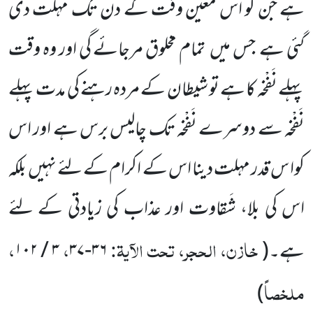
ہے جن کو اس معین وقت کے دن تک مہلت دی
گئی ہے
جس میں
تمام مخلوق مرجائے گی اور وہ وقت
پہلے نَفْخہ کا ہے تو شیطان کے مردہ رہنے کی مدت پہلے
نَفْخہ سے دوسرے نَفْخہ تک چالیس برس ہے اور اس
کوا س قدر مہلت دینا اس کے اکرام کے لئے نہیں
بلکہ
اس کی بلا، شَقاوت اور عذاب کی زیادتی کے لئے
خازن، الحجر، تحت الآیۃ:
،
،
ہے۔
(
۳۶-۳۷
۳ / ۱۰۲
ملخصاً
)