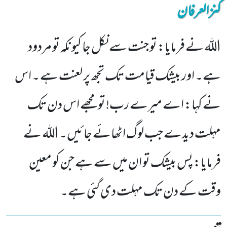
کنزالعرفان
اللہ نے فرمایا: تو جنت سے نکل جا کیونکہ تو مردود
ہے۔ اور بیشک قیامت تک تجھ پر لعنت ہے ۔ اس
نے کہا: اے میرے رب! تو مجھے اس دن تک
مہلت دیدے جب لوگ اٹھائے جائیں۔ اللہ نے
فرمایا: پس بیشک تو ان میں سے ہے جن کو معین
وقت کے دن تک مہلت دی گئی ہے۔