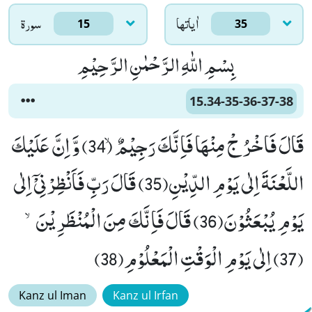
اٰياتها
سورۃ
15
35
بِسْمِ اللّٰهِ الرَّحْمٰنِ الرَّحِیْمِ
15.34-35-36-37-38
قَالَ فَاخْرُ جْ مِنْهَا فَاِنَّكَ رَجِیْمٌۙ (34) وَّ اِنَّ عَلَیْكَ
اللَّعْنَةَ اِلٰى یَوْمِ الدِّیْنِ(35) قَالَ رَبِّ فَاَنْظِرْنِیْۤ اِلٰى
یَوْمِ یُبْعَثُوْنَ(36) قَالَ فَاِنَّكَ مِنَ الْمُنْظَرِیْنَۙ
(37) اِلٰى یَوْمِ الْوَقْتِ الْمَعْلُوْمِ(38)
Kanz ul Iman
Kanz ul Irfan