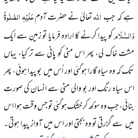
اللّٰہ
عَلَیْہِ الصَّلٰوۃُ
ہے کہ
جب
تعالیٰ نے حضرت آدم
وَالسَّلَام
کو پیدا کرنے کا ارادہ فرمایا تو زمین سے ایک
مشت خاک لی، پھر اس مٹی کو پانی سے تر کیا، یہاں
تک کہ وہ سیاہ گارا ہوگئی اور اُس میں
بو پیدا ہوئی، پھر
اس سیاہ رنگ اور بو والی مٹی سے انسان کی صورت
بنائی، جب وہ سوکھ کر خشک ہوگئی تو جس وقت ہوا اس
میں
سے گزرتی تو وہ بجتی اور اس میں
آواز پیدا ہوتی۔