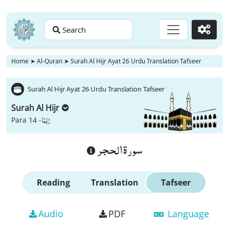
Search
Go
Home
➤
Al-Quran
➤
Surah Al Hijr Ayat 26 Urdu Translation Tafseer
Surah Al Hijr Ayat 26 Urdu Translation Tafseer
Surah Al Hijr
رُبَمَا
Para 14 -
سورة الحجر
Reading
Translation
Tafseer
Audio
PDF
Language