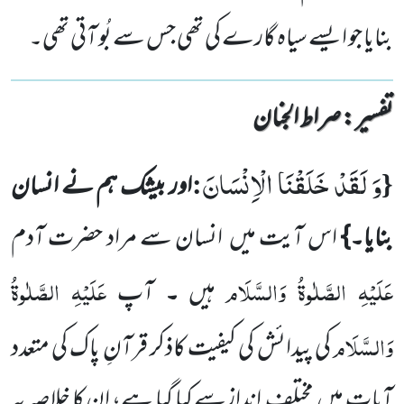
بنایا جو ایسے سیاہ گارے کی تھی جس سے بُو آتی تھی۔
تفسیر : ‎صراط الجنان
وَ لَقَدْ خَلَقْنَا الْاِنْسَانَ
:
{
اور بیشک ہم نے انسان
بنایا۔}
اس آیت میں
انسان سے مراد حضرت آدم
عَلَیْہِ الصَّلٰوۃُ وَالسَّلَام
عَلَیْہِ الصَّلٰوۃُ
ہیں
۔
آپ
وَالسَّلَام
کی پیدائش کی کیفیت کاذکر قرآنِ پاک کی متعدد
آیات میں
مختلف انداز
سے
کیا گیا ہے، ان کا خلاصہ یہ