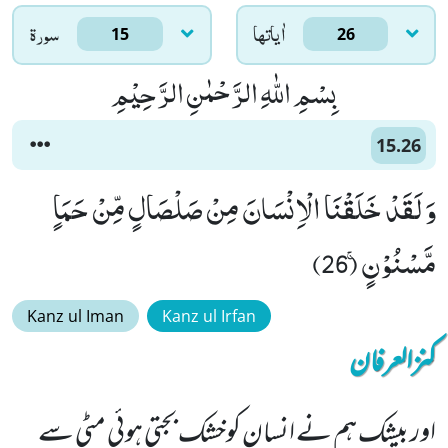
اٰياتها
سورۃ
15
26
بِسْمِ اللّٰهِ الرَّحْمٰنِ الرَّحِیْمِ
15.26
وَ لَقَدْ خَلَقْنَا الْاِنْسَانَ مِنْ صَلْصَالٍ مِّنْ حَمَاٍ
مَّسْنُوْنٍۚ (26)
Kanz ul Iman
Kanz ul Irfan
کنزالعرفان
اور بیشک ہم نے انسان کوخشک بجتی ہوئی مٹی سے