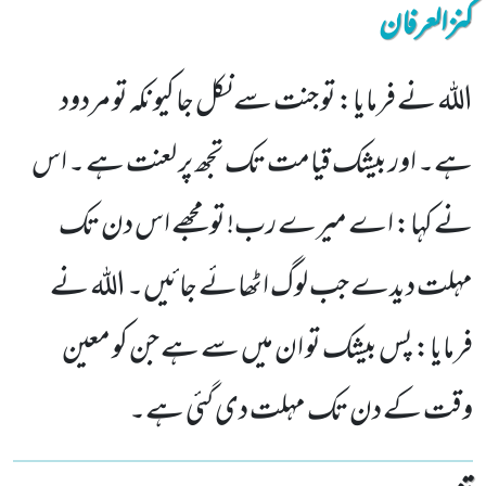
کنزالعرفان
اللہ نے فرمایا: تو جنت سے نکل جا کیونکہ تو مردود
ہے۔ اور بیشک قیامت تک تجھ پر لعنت ہے ۔ اس
نے کہا: اے میرے رب! تو مجھے اس دن تک
مہلت دیدے جب لوگ اٹھائے جائیں۔ اللہ نے
فرمایا: پس بیشک تو ان میں سے ہے جن کو معین
وقت کے دن تک مہلت دی گئی ہے۔