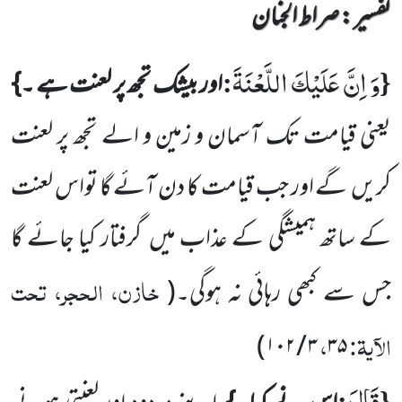
تفسیر : ‎صراط الجنان
وَ اِنَّ عَلَیْكَ اللَّعْنَةَ
:
{
اور بیشک تجھ پر لعنت ہے ۔}
یعنی قیامت تک آسمان و زمین و الے تجھ پر لعنت
کریں
گے اور جب قیامت کا دن آئے گا تواس لعنت
کے ساتھ ہمیشگی کے عذاب میں
گرفتار کیا جائے گا
خازن، الحجر، تحت
جس سے کبھی رہائی نہ ہوگی۔
(
الآیۃ:
،
)
۳ / ۱۰۲
۳۵
قَالَ
:
{