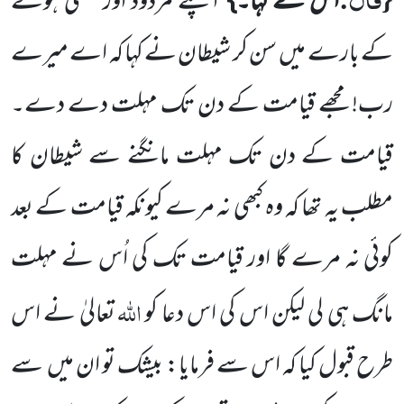
اس نے کہا۔}
اپنے مردود اور لعنتی
ہونے
کے بارے میں
سن کر شیطان نے کہا کہ اے میرے
رب! مجھے قیامت کے دن تک مہلت دے دے۔
قیامت کے دن تک مہلت مانگنے سے شیطان کا
مطلب یہ تھا کہ وہ کبھی نہ مرے کیونکہ
قیامت کے بعد
کوئی نہ مرے گا اور قیامت تک کی اُس نے مہلت
اللّٰہ
مانگ ہی لی لیکن اس کی اس دعا کو
تعالیٰ نے اس
طرح
قبول کیا کہ اس سے فرمایا: بیشک تو ان میں
سے