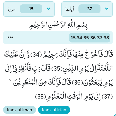
اٰياتها
سورۃ
15
37
بِسْمِ اللّٰهِ الرَّحْمٰنِ الرَّحِیْمِ
15.34-35-36-37-38
قَالَ فَاخْرُ جْ مِنْهَا فَاِنَّكَ رَجِیْمٌۙ (34) وَّ اِنَّ عَلَیْكَ
اللَّعْنَةَ اِلٰى یَوْمِ الدِّیْنِ(35) قَالَ رَبِّ فَاَنْظِرْنِیْۤ اِلٰى
یَوْمِ یُبْعَثُوْنَ(36) قَالَ فَاِنَّكَ مِنَ الْمُنْظَرِیْنَۙ
(37) اِلٰى یَوْمِ الْوَقْتِ الْمَعْلُوْمِ(38)
Kanz ul Iman
Kanz ul Irfan