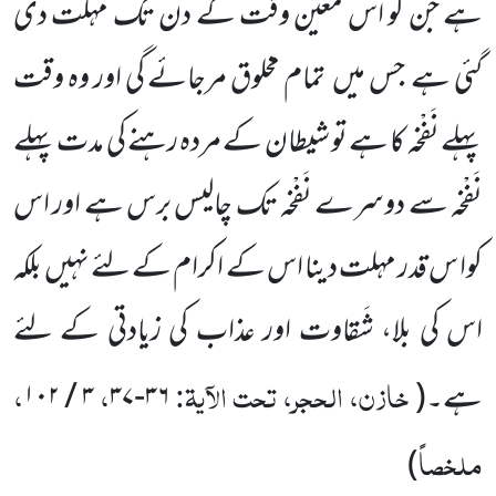
ہے جن کو اس معین وقت کے دن تک مہلت دی
گئی ہے
جس میں
تمام مخلوق مرجائے گی اور وہ وقت
پہلے نَفْخہ کا ہے تو شیطان کے مردہ رہنے کی مدت پہلے
نَفْخہ سے دوسرے نَفْخہ تک چالیس برس ہے اور اس
کوا س قدر مہلت دینا اس کے اکرام کے لئے نہیں
بلکہ
اس کی بلا، شَقاوت اور عذاب کی زیادتی کے لئے
خازن، الحجر، تحت الآیۃ:
،
،
ہے۔
(
۳۶-۳۷
۳ / ۱۰۲
ملخصاً
)