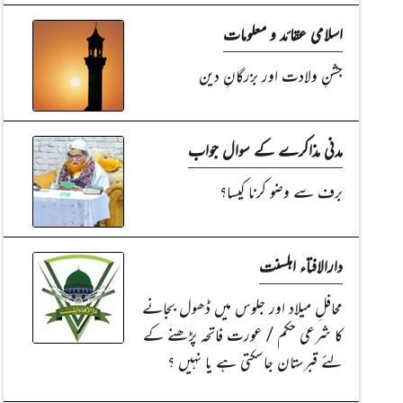
اسلامی عقائد و معلومات
جشنِ ولادت اور بزرگانِ دین
مدنی مذاکرے کے سوال جواب
برف سے وضو کرنا کیسا؟
دارالافتاء اہلسنت
محافلِ میلاد اور جلوس میں ڈھول بجانے
کا شرعی حکم / عورت فاتحہ پڑھنے کے
لئے قبرستان جاسکتی ہے یا نہیں ؟