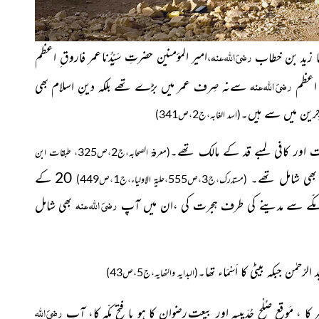
رضیَ اللہ عنہ،
امیر المؤمنین حضرتِ سَیِّدُنا
نا زید بن خطاب
عمر فاروق ِ اعظم
رضیَ اللہ عنہ
اعظم
سےنہ صِرف عمر میں بڑے تھے بلکہ دینِ اسلام بھی
ہاجِرین میں سے ہیں۔
(اسد الغابہ،ج2،ص341)
رنگت اور کافی لمبے قد کے مالک تھے۔
(معرفۃ الصحابہ،ج2،ص325، طبقات ابن
ں بھی شامل تھے۔
20 کے
(مستدرک،ج3،ص555،حلیۃ الاولیاء،ج1،ص449)
رضیَ اللہ عنہ
کّے سے مدینے کی طرف ہجرت کی ،ان میں آپ
بھی شامل
حمٰن جبکہ بیٹی کا اَسْمَاء تھا۔
(البدایہ والنھایہ،ج5،ص43)
رضیَ اللہ
بر کا ، مَوقع صُلْح حُدَیبیہ اور بیعت ِرضوان کا ہو یا فتحِ مکّہ کا، آپ