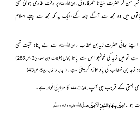
رضیَ اللہ عنہ
ر سُن کر حضرتِ سَیِّدُنا عمرفاروق
پر رِقّت طاری ہوگئی تھی
اتوں میں وہ مجھ سے آگے بڑھ گئے،ایک یہ کہ مجھ سے پہلے اسلام
رضیَ اللہ عنہ
 اپنے بھائی حضرت زیدبن خطاب
سے بے پناہ مَحَبَّت تھی
ی ہے تو میں زید کی خوشبو اس سے پاتا ہوں
(طبقات ابن سعد،ج3،ص289)
 زید بن خطاب کی یاد تازہ کردیتی ہے۔
(البدایہ والنھایہ،ج5،ص43)
رضیَ
عنہ
اللہ
امی بستی کے قریب ہی آپ
کا مزار ِپُرانوار ہے۔
اٰمِیْن بِجَاہِ النَّبِیِّ الْاَمِیْن
صلَّی اللہ علیہ واٰلہٖ وسلَّم
ت ہو ۔