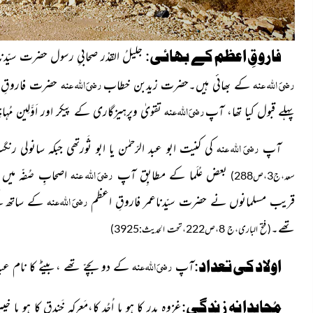
فاروقِ اعظم کے بھائی:
جلیلُ القدْر صحابیِ رسول حضرت سیّد
رضیَ اللہ عنہ
رضیَ اللہ عنہ
کے بھائی ہیں۔حضرت زیدبن خطاب
حضرت فاروقِ 
رضیَ اللہ عنہ
پہلے قبول کیا تھا، آپ
تقویٰ وپرہیزگاری کے پیکر اور اَوَّلِین مُ
رضیَ اللہ عنہ
آپ
کی کنیت ابو عبد الرّحمٰن یا ابو ثَورتھی جبکہ سانولی 
رضیَ اللہ عنہ
بعض عُلَما کے مطابِق آپ
اصحابِِ صُفّہ می
سعد،ج3،ص288)
رضیَ اللہ عنہ
قریب مسلمانوں نے حضرت سیّدناعمر فاروقِ اعظم
کے ساتھ م
تھے۔
(فتح الباری،ج 8،ص222،تحت الحدیث:3925)
رضیَ اللہ عنہ
اولاد کی تعداد:
آپ
کے دو بچےّ تھے ،بیٹے کا نام عبد الرّ
مُجاہِدانہ زندگی:
غزوہ بدر کا ہو یا اُحُد کا،مَعرِکہ خَندق کا ہو یا خی