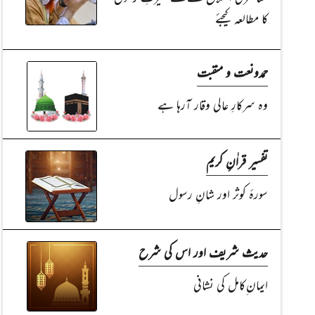
کا مطالعہ کیجئے
حمدونعت و منقبت
وہ سرکارِ عالی وقار آرہا ہے
تفسیر قراٰنِ کریم
سورۂ کوثر اور شانِ رسول
حدیث شریف اور اس کی شرح
ایمان ِکامل کی نشانی