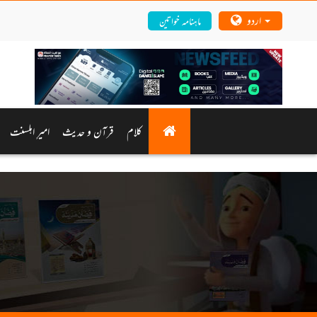
اردو
ماہنامہ خواتین
کلام
قرآن و حدیث
امیرِ اہلسنت