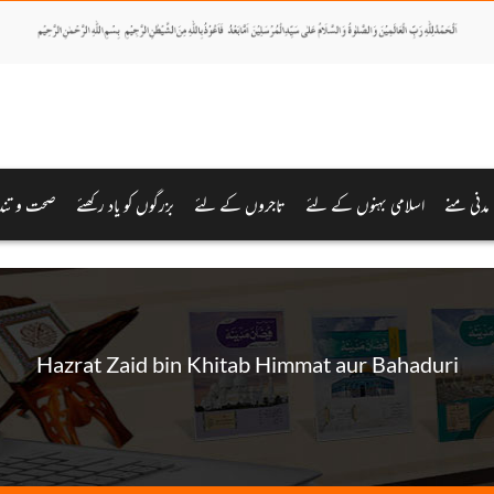
مدنی منے
اسلامی بہنوں کے لئے
تاجروں کے لئے
بزرگوں کو یاد رکھئے
صحت و تند
Hazrat Zaid bin Khitab Himmat aur Bahaduri