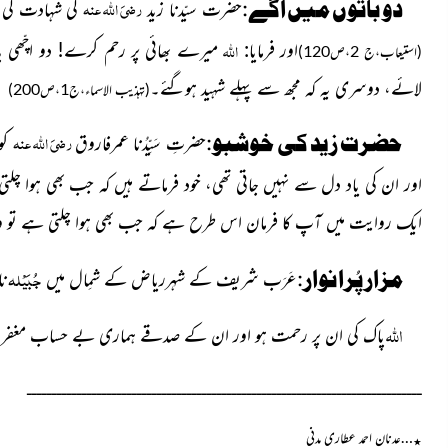
رضیَ اللہ عنہ
دو باتوں میں آگے:
حضرت سیّدنا زید
کی شہادت کی خب
اللہ
اور فرمایا:
میرے بھائی پر رحم کرے! دو اچّھی ب
(استیعاب،ج 2،ص120)
لائے، دوسری یہ کہ مجھ سے پہلے شہید ہوگئے۔
(تہذیب الاسماء،ج1،ص200)
رضیَ اللہ عنہ
حضرت زید کی خوشبو:
حضرتِ سَیِّدُنا عمرفاروق
کو
اور ان کی یاد دل سے نہیں جاتی تھی، خود فرماتے ہیں کہ جب بھی ہوا چلت
ایک روایت میں آپ کا فرمان اس طرح ہے کہ جب بھی ہوا چلتی ہے تو وہ
جُبَیْلہ
مزار پُرانوار:
عَرَب شریف کے شہرریاض کے شمِال میں
ن
اللہ
پاک کی ان پر رحمت ہو اور ان کے صدقے ہماری بے حساب مغفر
ـــــــــــــــــــــــــــــــــــــــــــــــــــــــــــــــــــــــــــــــ
…عدنان احمد عطاری مدنی
٭