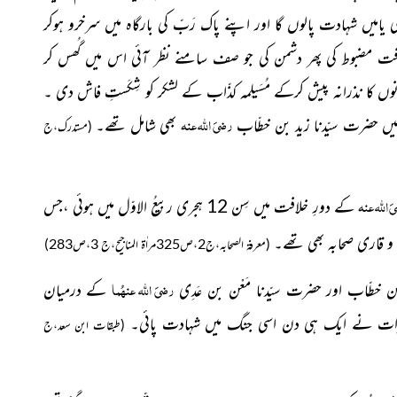
امیں شہادت پالوں گا اور اپنے پاک رَبّ کی بارگاہ میں سرخرو ہوکر
ت مضبوط کی پھر دشمن کی جو صف سامنے نظر آئی اس میں گُھس کر
ں کا نذرانہ پیش کرکے مُسَیلِمہ کذّاب کے لشکر کو شِکَستِ فاش دی ۔
رضیَ اللہ عنہ
میں حضرت سیّدنا زید بن خطّاب
بھی شامل تھے۔
(مستدرک،ج
 اللہ عنہ
کے دورِ خلافت میں سِن 12 ہجری ربیعُ الاوّل میں ہوئی ،جس
(معرفۃ الصحابہ،ج2،ص325مراٰۃ المناجیح،ج 3،ص283)
رضیَ اللہ عنہُما
خطّاب اور حضرت سیّدنا مَعْن بن عَدِی
کے درمیان
ات نے ایک ہی دن اسی جنگ میں شہادت پائی۔
(طبقات ابن سعد،ج