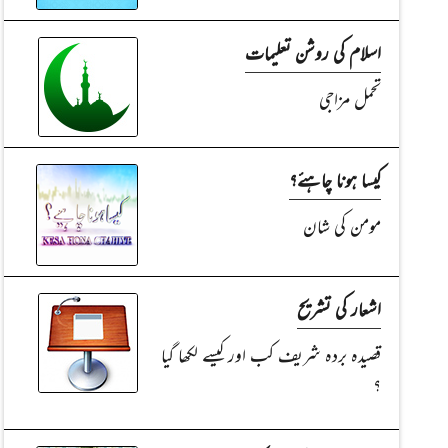
اسلام کی روشن تعلیمات
تحمل مزاجی
کیسا ہونا چاہئے؟
مومن کی شان
اشعار کی تشریح
قصیدہ بردہ شریف کب اور کیسے لکھا گیا
؟