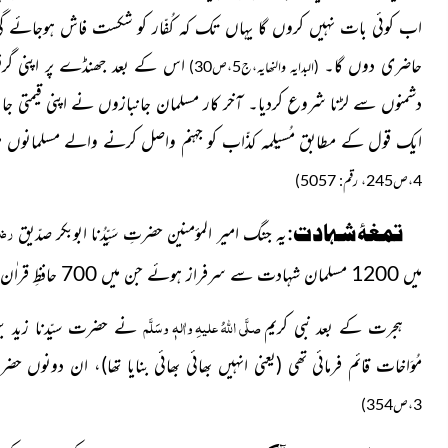
اب کوئی بات نہیں کروں گا یہاں تک کہ کُفّار کو شکست فاش ہوجائے گی ی
حاضری دوں گا۔
اس کے بعد جھنڈے پر اپنی گرف
(البدایہ والنھایہ،ج5،ص30)
دشمنوں سے لڑنا شروع کردیا۔ آخر کار مسلمان جانبازوں نے اپنی قیمتی جانو
ایک قول کے مطابق مُسیلِمہ کذّاب کو جہنم واصل کرنے والے مسلمانوں 
4،ص245، رقم: 5057)
رضیَ
تمغۂ شہادت:
یہ جنگ امیر المؤمنین حضرتِ سَیِّدُنا ابوبکر صدّیق
میں 1200 مسلمان شہادت سے سرفراز ہوئے جن میں 700 حافظِ قراٰن و قاری صحابہ بھی تھے۔
صلَّی اللہُ علیہِ واٰلہٖ وسَلَّم
ہجرت کے بعد نبی کریم
نے حضرت سیّدنا زید بن 
مُوَاخات قائم فرمائی تھی
(یعنی انہیں بھائی بھائی بنایا تھا)
، ان دونوں حضر
3،ص354)