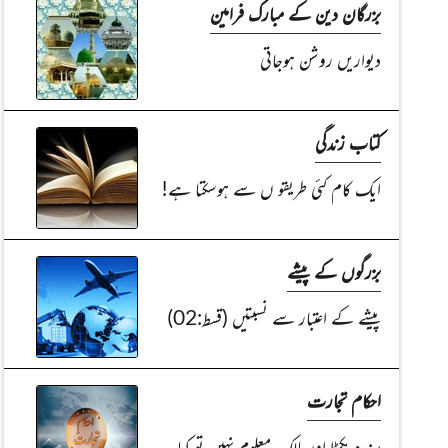
بزرگان دین کے مبارک فرامین
دیواریں روشن ہوجاتی
کتاب زندگی
ایک کام کئی طریقو ں سے ہوسکتا ہے!
بزرگوں کے پیشے
پیشے کے اعتبار سے نسبتیں (قسط:02)
احکام تجارت
پرندہ پکڑا اور مالک معلوم نہیں تو کیا