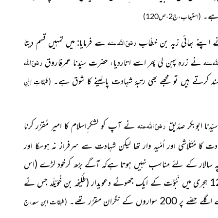
رہے۔
(استیعاب،ج2،ص120)
رضیَ اللہ عنہ
اپنے بھائی زید بن خطّاب
سے فرمایا: میں تمہیں قسم دیتا
لہ عنہ
رضیَ اللہ
نے زرہ پہن لی پھر اسے اتاردیا، حضرت سیّدنا عمرفاروق
 کرتے ہیں تو مجھے بھی رتبۂ شہادت پالینے کا شوق ہے۔
(طَبَقَاتِ اِبْنِ
رضیَ اللہ عنہ
یّدنا ابوبکر صدّیق
نے آپ کو لشکر ِاسلام کا امیر مُقرَّر کرنا
کا مُتَلَاشی اور اُمّید وار تھا لیکن شہادت سے سرفراز نہ ہوسکا اور
کہ سپہ سالار کے لئے مناسِب نہیں ہوتا ہےکہ آگے بڑھ کرخود لڑے
(اس
(طُلَیْحَہ بن خُوَیْلَد جس نے
2 سواروں کے نگران مقرَّر تھے۔
(طبقات ابن سعد،ج