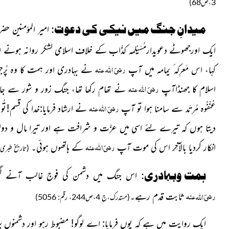
3،ص68)
میدانِ جنگ میں نیکی کی دعوت:
امیر المؤمنین حضرت
ایک اورجھوٹے دعویدارمُسَیْلِمہ کذّاب کے خلاف اسلامی لشکر روانہ ہونے ل
رضیَ اللہ عنہ
کہا، اس مَعرِکہ ٔ یمامہ میں آپ
نے بہادری اور ہمت کا وہ پُرجوش
رضیَ اللہ عنہ
اسلام کا جھنڈاآپ
نے تھام رکھا تھا، جنگ زور و شور سے جار
رضیَ اللہ عنہ
عُنْفُوہ مُرتَد سے سامنا ہوا تو آپ
نے ارشاد فرمایا:خدا کی قسم!تُو
دیتا ہوں کہ تیرے لئے اسی میں عزّت و شرافت ہے اور تیرا مال و دو
رضیَ اللہ عنہ
انکار کردیا بالآخِر اس کی موت آپ
کے ہاتھوں ہوئی۔
(تاریخ طبری،ج2،ص289،
ہمت وبہادری:
اس جنگ میں
دشمن کی فوج غالب آنے لگی
رضیَ
عنہ
اللہ
ثابت قدم رہے۔
(مستدرک،ج 4،ص244، رقم: 5056)
ایک روایت میں ہے کہ یوں فرمایا: اے لوگو! مضبوط رہو اور دشمنوں پر ٹ