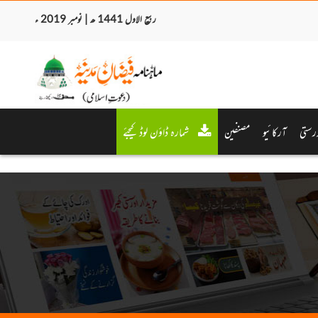
ربیع الاول 1441 ھ | نومبر 2019 ء
رستی
آرکائیو
مصنفین
شمارہ ڈاؤن لوڈ کیجئے