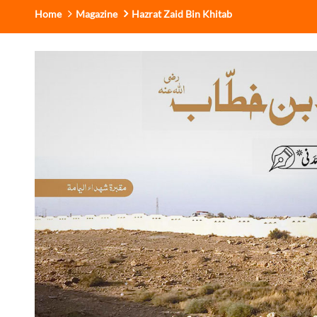
Home
Magazine
Hazrat Zaid Bin Khitab