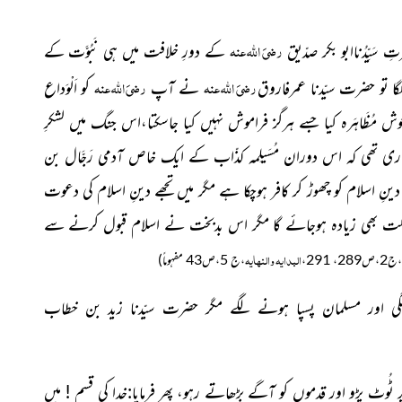
رضیَ اللہ عنہ
ِ سَیِّدُناابو بکر صدّیق
کے دورِ خلافت میں ہی نَبُوَّت کے
رضیَ اللہ عنہ
رضیَ اللہ عنہ
گا تو حضرت سیّدنا عمرفاروق
نے آپ
کو اَلْوَداع
 مُظَاہَرہ کیا جسے ہرگز فراموش نہیں کیا جاسکتا،اس جنگ میں لشکرِ
ی تھی کہ اس دوران مُسَیلِمہ کذّاب کے ایک خاص آدمی رَجَّال بن
 دینِ اسلام کو چھوڑ کر کافر ہوچکا ہے مگر میں تجھے دینِ اسلام کی دعوت
لت بھی زیادہ ہوجائے گا مگر اس بدبخت نے اسلام قبول کرنے سے
البدایہ والنھایہ
 291،
،ج 5،ص43 مفہوماً)
 اور مسلمان پسپا ہونے لگے مگر حضرت سیّدنا زید بن خطاب
ُوٹ پڑو اور قدموں کو آگے بڑھاتے رہو، پھر فرمایا:خدا کی قسم ! میں