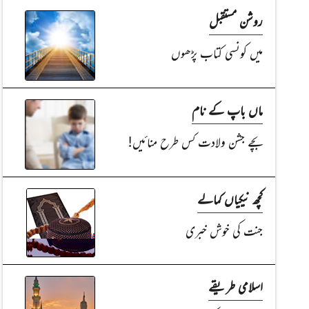
روشن مستقبل
میں کونسی کتاب پڑھوں
ماں باپ کے نام
بچے جشن ولادت کس طرح منائیں!
کچھ نیکیاں کمالے
جنت کی خوش خبری
اسلامی طریقے