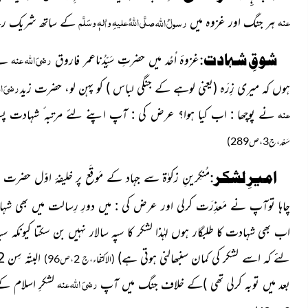
عنہ
صلَّی اللہُ علیہِ واٰلہٖ وسَلَّم
رسولُ
اللہ
ہر جنگ اور غزوہ میں
کے ساتھ شریک 
رضیَ اللہ عنہ
شوقِ شہادت:
حضرتِ سَیِّدُنا
غزوۂ اُحُد میں
عمر فاروق
نے 
رضیَ ال
ہوں کہ میری زِرَہ
(یعنی لوہے کے جنگی لباس )
کو پہن لو، حضرت زید
عنہ
نے پوچھا : اب کیا ہوا؟ عرض کی : آپ اپنے لئے مرتبہ ٔ شہادت پسند
سَعْد،ج3،ص289)
امیرِ لشکر:
مُنکِرینِ زکوٰۃ سے جہاد کے مَوقَع پر خلیفۂ اوّل حضرت س
چاہا توآپ نے مَعذِرَت کرلی اور عرض کی : میں دورِ رِسالت میں بھی شہادت 
اب بھی شہادت کا طلبگار ہوں لہٰذا لشکر کا سپہ سالار نہیں بن سکتا کیون
لئے کہ اسے لشکر کی کمان سنبھالنی ہوتی ہے)
البتّہ سِن 12 ہجری میں نَبُوَّت کے ایک جھوٹے دعویدار
(الاکتفاء،ج 2،ص96)
رضیَ اللہ عنہ
بعد میں توبہ کرلی تھی )
کے خلاف جنگ میں آپ
لشکرِ اسلام کے اگلے حصّے پر 00