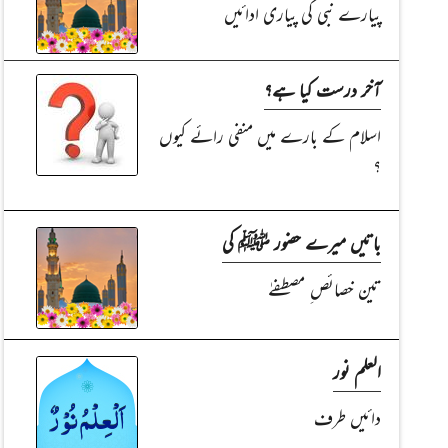
پیارے نبی کی پیاری ادائیں
آخر درست کیا ہے؟
اسلام کے بارے میں منفی رائے کیوں
؟
باتیں میرے حضور ﷺ کی
تین خصائص ِ مصطفےٰ
العلم نور
دائیں طرف