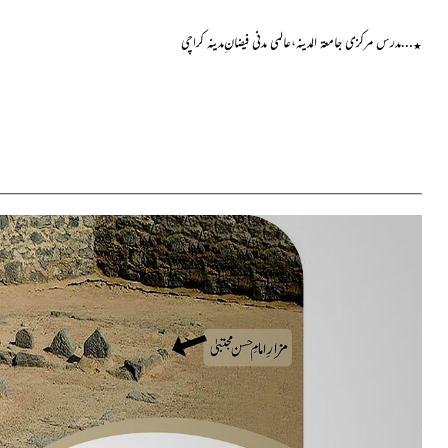
…مدرس مرکزی جامعۃ المدینہ،عالمی مدنی فیضان ِمدینہ کراچی
٭