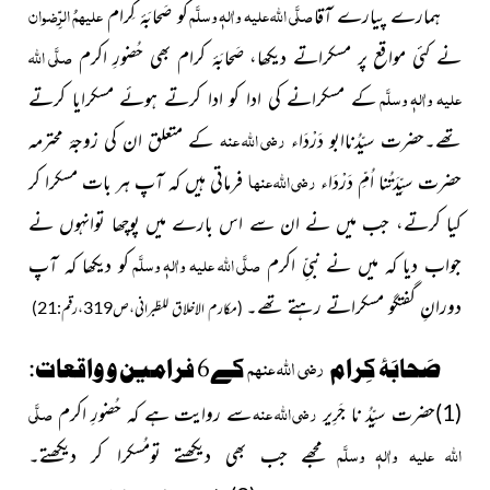
صلَّی اللہ علیہ واٰلہٖ وسلَّم
علیہمُ الرِّضوان
ہمارے پیارے آقا
کو صَحابَۂ کِرام
صلَّی اللہ
نے کئی مواقع پر مسکراتے دیکھا، صَحابَۂ کرام بھی حُضورِ اکرم
علیہ واٰلہٖ وسلَّم
کے مسکرانے کی ادا کو ادا کرتے ہوئے مسکرایا کرتے
رضی اللہ عنہ
تھے۔حضرت سیّدُناابو دَرْدَاء
کے متعلق ان کی زوجۂ محترمہ
رضی اللہ عنہا
حضرت سیِّدَتُنا اُمِّ دَرْدَاء
فرماتی ہیں کہ آپ ہر بات مسکرا کر
کیا کرتے، جب میں نے ان سے اس بارے میں پوچھا توانہوں نے
صلَّی اللہ علیہ واٰلہٖ وسلَّم
جواب دیا کہ میں نے نبیِّ اکرم
کو دیکھا کہ آپ
دورانِ گفتگو مسکراتے رہتے تھے۔
(مکارم الاخلاق للطّبرانی،ص319،رقم:21)
رضی اللہ عنھم
صَحابَۂ کِرام
کے6 فرامین و واقعات:
رضی اللہ عنہ
صلَّی
(1)حضرت سیِّدُ نا جَرِیر
سے روایت ہے کہ
حُضورِ اکرم
اللہ علیہ واٰلہٖ وسلَّم
مجھے جب بھی دیکھتے تومُسکرا کر دیکھتے۔