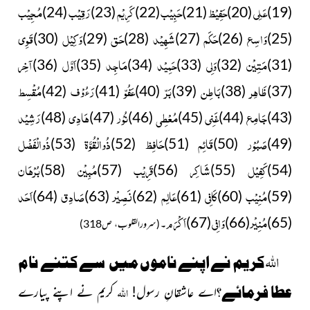
عَلِی
حَفِیْظ
حَبِیْب
کَرِیْم
رَقِیْب
مُجِیْب
(24)
(23)
(22)
(21)
(20)
(19)
وَاسِع
حَکَم
شَھِیْد
حَق
وَکِیْل
قَوِی
(30)
(29)
(28)
(27)
(26)
(25)
مَتِیْن
وَلِی
حَمِیْد
مَاجِد
اَوَّل
آخِر
(36)
(35)
(34)
(33)
(32)
(31)
ظَاھِر
بَاطِن
بَرّ
عَفُوّ
رَءُوْف
مُقْسِط
(42)
(41)
(40)
(39)
(38)
(37)
جَامِع
غَنِی
مُعْطِی
نُوْر
ھَادِی
رَشِیْد
(48)
(47)
(46)
(45)
(44)
(43)
صَبُوْر
قَائِم
حَافِظ
ذُوالْقُوَّۃ
ذُوالْفَضْل
(53)
(52)
(51)
(50)
(49)
کَفِیْل
شَاکِر
قَرِیْب
مُبِیْن
بُرْھَان
(58)
(57)
(56)
(55)
(54)
مُنِیْب
کَافِی
عَالِم
نَصِیْر
صَادِق
اَحَد
(64)
(63)
(62)
(61)
(60)
(59)
مُنِیْر
وَافِی
اَکْرَم
(65)
(66)
(67)
۔
(سرورالقلوب، ص318)
اللہ
کریم نے اپنے ناموں میں
سے کتنے نام
عطا فرمائے؟
اللہ
اے عاشقانِ رسول!
کریم نے اپنے پیارے