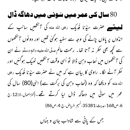
80 سال کی عمر میں سُوئی میں دھاگہ ڈال
رضی اللہ عنہ
لیتے
حضرت سیّدُنا فُدَیک
کی آنکھیں سانپ کے
انڈوں پر پاؤں
پڑنے کی وجہ سے سفید ہوگئی تھیں اور دونوں آنکھوں
صلَّی اللہ علیہ واٰلہٖ وسلَّم
سے کچھ بھی نظر نہ آتا تھا۔ رحمتِ عالَم
نے ان
کی آنکھوں میں لُعابِ دہن ڈالا تو اُسی وقت آنکھیں ٹھیک ہوگئیں اور
رضی
نظر آنے لگا۔ راوی کا بیان ہے کہ میں نے حضرت سیّدُنا فُدَیک
اللہ عنہ
کو دیکھا کہ وہ
(لُعابِ دہن کی برکت سے)
اسّی
(80)
سال کی
عمر میں سوئی میں دھاگہ ڈال لیا کرتے تھے۔
(کنزالعمال،جز:12،ج
6،ص168،حدیث:35381،نسیم الریاض،ج 4،ص86)
جس کے پانی سے شاداب جان و جِناں