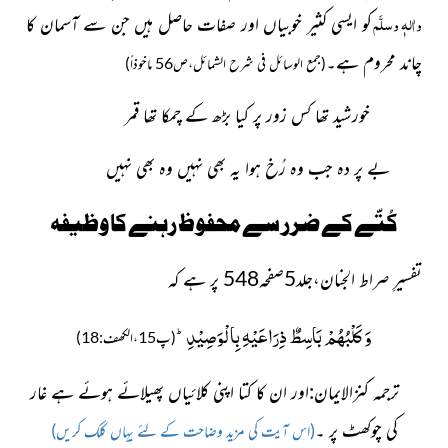
واٰلہٖ وسلَّم
کو ایسی کثیر خوبیاں اور صفات حاصل ہیں جن سے آسمان کا
چاند محروم ہے۔
(جمع الوسائل فی شرح الشمائل،ص56 ماخوذاً)
خورشید تھا کس زور پر کیا بڑھ کے چمکا تھا قمر
بے پر دہ جب وہ رُخ ہوا یہ بھی نہیں وہ بھی نہیں
کُتّے کے ضرر سے محفوظ رہنے کا وظیفہ
تفسیرِ صراط الجنان،جلد5صفحہ548 پر ہے کہ
وَ كَلْبُهُمْ بَاسِطٌ ذِرَاعَیْهِ بِالْوَصِیْدِؕ-
(پ15،الکھف:18)
ترجمہ کنزالایمان:اور ان کا کتا اپنی کلائیاں پھیلائے ہوئے ہے غار
کی چوکھٹ پر ۔
(اس آیت کی مزید وضاحت کے لئے یہاں کلک کریں)