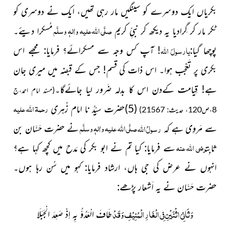
بکریاں ایک دوسرے کو سینگیں مار رہی تھیں، ایک نے دوسری کو
صلَّی اللہ علیہ واٰلہٖ وسلَّم
ٹکر مار کر گِرادیا یہ دیکھ کر نبیِّ کریم
مُسکرا دیئے۔
یارسولَ
اللہ
پوچھا گیا:
! آپ کس وجہ سے مسکرائے؟ فرمایا: مجھے اس
بکری پر تَعَجُّب ہوا۔ اس ذات کی قسم! جس کے قبضہ میں میری جان
ہے! قِیامت کےدن اس کا بدلہ ضَرور لیا جائےگا۔
(مسند امام احمد،ج
رحمۃ اللہ علیہ
(5)حضرت سیِّدُ نا امام زُہری
8،ص120، حدیث: 21567)
صلَّی اللہ علیہ واٰلہٖ وسلَّم
رسولُ
اللہ
سے مَروِی ہے کہ
نے حضرت حَسَّان بن
رضی اللہ عنہ
ثابِت
سے فرمایا: کیا تم نے ابو بکر کی مَدح میں کچھ کہا ہے؟
انہوں نے عرض کی جی ہاں، ارشاد فرمایا: کہو میں سُن رہا ہوں۔
حضرت حَسَّان نے یہ اَشعار پڑھے:
وَثَانِیَ اثْنَیْنِ فِی الْغَارِ الْمُنِیْفِ وَقَدْ
طَافَ الْعَدُوُّ بِہٖ اِذْ صَعِدَ الْجَبَلَا