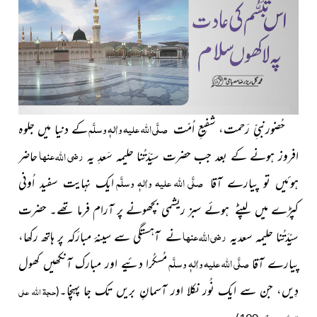
صلَّی اللہ علیہ واٰلہٖ وسلَّم
حُضورنبیِّ رَحمت، شفیعِ اُمّت
کے دنیا میں جلوہ
رضی
عنہا
اللہ
افروز ہونے کے بعد جب
حضرت سیِّدَتُنا حلیمہ سَعدِ یہ
حاضر
صلَّی اللہ علیہ واٰلہٖ وسلَّم
ہوئیں
تو پیارے آقا
ایک نہایت
سفید اُونی
کپڑے میں لپٹے ہوئے سبز ریشمی بچھونے پر آرام فرما تھے۔
حضرت
رضی
عنہا
اللہ
سیِّدَتُنا حلیمہ سعدیہ
نے
آہستگی سے سینۂ مبارَکہ
پر ہاتھ رکھا،
صلَّی اللہ علیہ واٰلہٖ وسلَّم
پیارے آقا
مُسکُرا دئیے اور مبارک آنکھیں کھول
دِیں، جن سے ایک نُور نکلا اور آسمانِ بریں تک جا پہنچا۔
حجۃ اللہ علی
(