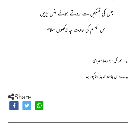
جس کی تَسکِیں سے روتے ہوئے ہنس پڑیں
اس تبسم کی عادت پہ لاکھوں سلام
…محمد گل ریز رضا مصباحی
٭
…مدرس جامعۃ المدینہ ،ناگپور ہند
٭
Share