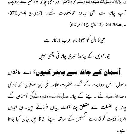
صلَّی اللہ علیہ واٰلہٖ وسلَّم
رسولُ
اللہ
کو دیکھتا اور کبھی چاند کو، میرے نزدیک
آپ
چاند سے بھی زیادہ خوبصورت تھے۔
(ترمذی،ج 4،ص370،
حدیث:2820،مراٰۃ المناجیح،ج 8،ص60)
تِیرۂ دِل کو جلوۂ ماہِ عرب درکار ہے
چودھویں کے چاند! تیری چاندنی اچھی نہیں
آسمان کے چاند سے بہتر کیوں؟
اے عاشقانِ
رسول! اس روایت کے تحت حضرت علّامہ علی بن سلطان محمد قاری
رحمۃ اللہ علیہ
صلَّی اللہ علیہ واٰلہٖ وسلَّم
نے مدینے کے چاند
کی آسمان کے
چاند پر فضیلت سے متعلق چند نِکات بیان فرمائے
ہیں۔ان
ایمان
افروز نِکات کو قدرے تفصیل کے ساتھ اپنے الفاظ میں بیان کیا جاتا
ہے۔