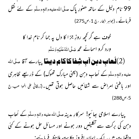
صلَّی اللہ علیہ واٰلہٖ وسلَّم
99 نام دلیل کے ساتھ حضورِ پاک
کے لئے نقل
فرمائے۔
(جواہر البحار ،ج 1،ص275)
خوف ہے گر کچھ روزِ جز ا کا دل پہ جما کر نام خدا کا
صَلَّی اللہُ عَلَیْہِ وَسَلَّم
وِرد کرو اسمائے محمد
صلَّی اللہ
(2)لُعابِ دہن آبِ شِفا کا کام دیتا
پیارے آقا
علیہ واٰلہٖ وسلَّم
کے لُعابِ دہن
(یعنی مبارک تھوک)
کے ذریعے ظاہری
اور باطنی امراض سے شفائیں حاصل ہوتی تھیں۔
(زرقانی علی الموا ھب،ج
5،ص288)
صلَّی اللہ علیہ واٰلہٖ وسلَّم
پیارے اسلامی بھائیو! سرکارِ مدینہ
کے لُعابِ
دہن کی برکت سے تکلیفیں دور ہونے اور مسائل حل ہونے کے کئی
واقعا ت ہیں۔ ایک ایمان افروز حکایت ملاحظہ فرمائیے: