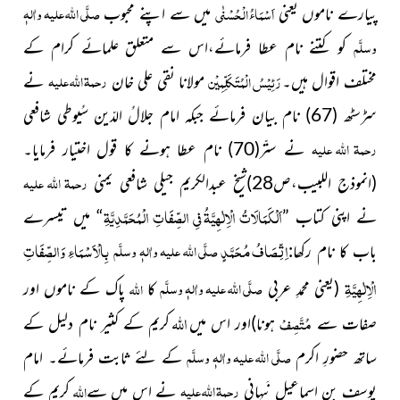
صلَّی اللہ علیہ واٰلہٖ
اَسْمَاءُ الْحُسْنٰی
پیارے ناموں یعنی
میں سے اپنے محبوب
وسلَّم
کو کتنے نام عطا فرمائے،اس سے متعلق علمائے کرام کے
رحمۃ اللہ علیہ
رَئِیْسُ الْمُتَکَلِّمِیْن
مختلف اقوال ہیں۔
مولانا نقی علی خان
نے
سڑسٹھ
(67)
نام بیان فرمائے جبکہ امام جلالُ الدّین سُیوطی شافعی
رحمۃ اللہ علیہ
نے ستّر
(70)
نام عطا ہونے کا قول اختیار فرمایا۔
رحمۃ اللہ علیہ
(انموذج اللبیب،ص28)
شیخ عبدالکریم جیلی شافعی یمنی
اَلْکَمَالَاتُ الْاِلٰہِیَّۃُ فیِ الصِّفَاتِ الْمُحَمَّدِیَّۃِ
نے اپنی کتاب ”
“ میں تیسرے
اِتِّصَافُ مُحَمَّدٍ
بِالْاَسْمَاءِ وَالصِّفَاتِ
صلَّی اللہ علیہ واٰلہٖ وسلَّم
باب کا نام رکھا:
الْاِلٰہِیَّۃِ
صلَّی اللہ علیہ واٰلہٖ وسلَّم
اللہ
(یعنی محمدِ عربی
کا
پاک کے ناموں اور
اللہ
مُتَّصِفْ
صفات سے
ہونا)
اور اس میں
کریم کے کثیر نام دلیل کے
صلَّی اللہ علیہ واٰلہٖ وسلَّم
ساتھ حضورِ اکرم
کے لئے ثابت فرمائے۔ امام
رحمۃ اللہ علیہ
اللہ
یوسف بن اسماعیل نَبہانی
نے اس میں سے
کریم کے