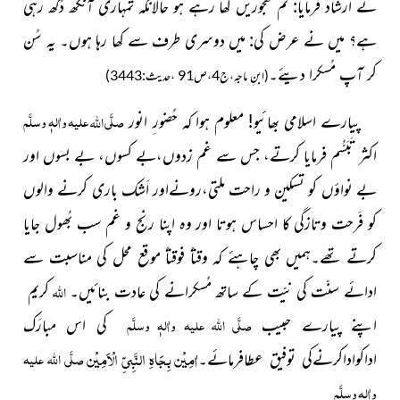
نے ارشاد فرمایا: تم کَھجوریں کھا رہے ہو حالانکہ تمہاری آنکھ دُکھ رہی
ہے؟ میں نے عرض کی: میں دوسری طرف سے کھا رہا ہوں۔ یہ سُن
کر آپ مُسکرا دیئے۔
(ابنِ ماجہ،ج4،ص91 ،حدیث:3443)
صلَّی
علیہ واٰلہٖ وسلَّم
اللہ
پیارے اسلامی بھائیو! معلوم ہوا کہ حُضور ِ انور
اکثر تَبَسُّم فرمایا کرتے، جس سے غم زدوں،بے کسوں، بے بسوں اور
بے نواؤں کو تسکین و راحت ملتی،
رونے
اور اَشک
باری کرنے والوں
کو فَرحت وتازگی کا احساس ہوتا اور وہ اپنا رنج و غم سب بُھول جایا
کرتے تھے۔ہمیں بھی چاہئے کہ وقتاً فوقتاً موقع محل کی مناسبت سے
اللہ
ادائے سنّت کی نیّت کے ساتھ مُسکرانے کی عادت بنائیں۔
کریم
صلَّی اللہ علیہ واٰلہٖ وسلَّم
اپنے پیارے حبیب
کی اس مبارَک
اٰمِیْن بِجَاہِ النَّبِیِّ الْاَمِیْن
صلَّی اللہ علیہ
اداکواداکرنےکی توفیق عطافرمائے۔
واٰلہٖ وسلَّم