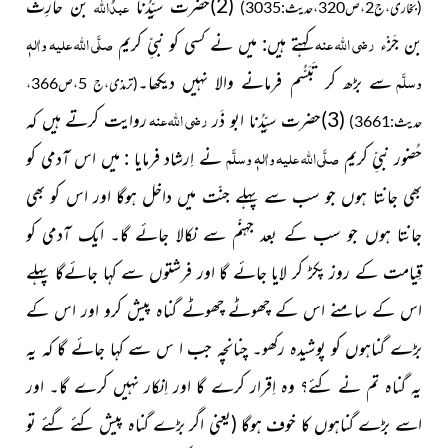
عبدُ
اللہ
(2)حضرت سیِّدُنا
بن حارِث
(بخاری،ج2،ص320،حدیث:3035)
رضی اللہ عنہ
صلَّی اللہ علیہ واٰلہٖ
بن جَزْء
کہتے ہیں: میں نے کسی کو نبیِّ کریم
وسلَّم
سے بڑھ کر تَبَسُّم فرمانے والا نہیں دیکھا۔
(ترمذی،ج 5،ص366،
رضی اللہ عنہ
(3)حضرت سیِّدُنا ابو ذَر
روایت کرتے ہیں کہ
حدیث:3661)
صلَّی اللہ علیہ واٰلہٖ وسلَّم
حُضور نبیِّ کریم
نے اِرشاد فرمایا : میں اس آدمی کو
بھی جانتا ہوں جو سب سے پہلے جنّت میں داخل ہوگا اور اس کو بھی
جانتا ہوں جو سب کے بعد جہنّم سے نکالا جائے گا۔ ایک آدمی کو
قِیامت کے روز پکڑ کر لایا جائے گا اور فرشتوں سے کہا جائےگا پہلے
اس کے سامنے اس کے چھوٹے چھوٹے گناہ پیش کرو اور اس کے
بڑے گناہوں کو پوشیدہ رکھو۔ چنانچہ جب ا س سے کہا جائے گا کہ یہ
یہ گناہ تم نے کئے؟ وہ اِقرار کرے گا اور اِنکار نہیں کرے گا۔ اور
اسے بڑے گناہوں کا خوف ہوگا
(یعنی اگر بڑے گناہ پیش کئے گئے تو