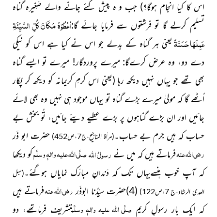
اس کا کیا انجام ہوگا؟)
جب و ہ پیش کئے جانے والے صَغِیرہ گناہ
اُعْطُوْہُ مَکَانَ کُلِّ السَّیِّئَۃِ
تسلیم کرلے گا تو فرشتوں سے فرمایا جائے گا:
عَمِلَھَا حَسَنَۃً
یعنی ہر گناہ کے بدلے جو اس نے کیا ہے اس کو نیکی
دے دو،
وہ عرض کرےگا: میرے پروردگار! میرے تو ایسے گناہ
بھی تھے جو یہاں نہیں دیکھ رہا
(یعنی اس کرمِ کریمانہ کو دیکھ کر پُکار
اُٹھے گا کہ مولیٰ میرے بڑے گناہ تو یہاں موجود ہی نہیں وہ بھی لائے
جائیں اور ان بڑے گناہوں پر بڑے عطیے دیئے جائیں، تُو بخش بے
حساب کہ ہیں جرم بے حساب۔
حضرت ابو ذَر
(مراٰۃ المناجیح،ج7،ص452)
رضی اللہ عنہ
صلَّی اللہ علیہ واٰلہٖ وسلَّم
رسولُ
اللہ
فرماتے ہیں کہ میں نے
کو دیکھا
کہ آپ خوب ہنسےیہاں تک کہ دَندانِ مبارَک نمایاں ہوگئے۔
(سبل
رضی اللہ عنہ
(4)حضرت سیِّدُنا ابوذَر
فرماتے ہیں
الھدی الرشاد،ج 7،ص122)
صلَّی اللہ علیہ واٰلہٖ وسلَّم
کہ ایک بار رسولِ کریم
تشریف فرماتھے، دو