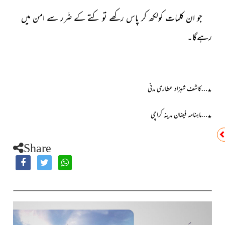
جو ان کلمات کولکھ کر پاس رکھے تو کتے کے ضَرر سے امن میں
رہےگا۔
…کاشف شہزاد عطاری مدنی
٭
…ماہنامہ فیضان مدینہ کراچی
٭
Share