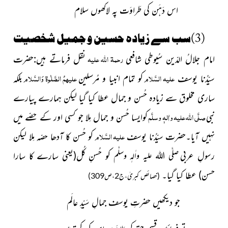
اس دَہَن کی طَراوَت پہ لاکھوں سلام
(3)سب سے زیادہ حسین و جمیل شخصیت
رحمۃ اللہ علیہ
امام جلالُ الدّین سُیوطی شافعی
نقل فرماتے ہیں:حضرت
علیہ السَّلام
علیہمُ الصَّلٰوۃ وَالسَّلام
سیّدُنا یوسف
کو تمام انبیا و مُرسلین
بلکہ
ساری مخلوق سے زیادہ حُسن و جمال عطا کیا گیا لیکن ہمارے پیارے
صلَّی اللہ علیہ واٰلہٖ وسلَّم
نبی
کوایسا حُسن و جمال مِلا جو کسی اور کے حصّے میں
علیہ السَّلام
نہیں آیا۔حضرت سیّدُنا یوسف
کو حُسن کا آدھا حصّہ مِلا
لیکن
رسولِ عربی
کو حُسنِ کُل
(یعنی سارے کا سارا
صلَّی اللہ علیہ واٰلہٖ وسلَّم
حسن)
عطا کیا گیا۔
(خصائص کبریٰ،ج2،ص309)
جو دیکھیں حضرتِ یوسف جمالِ سَیّدِ عالَم