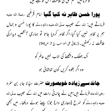
تو فرمائیں قسم حق کی مَلاحَت اس کو کہتے ہیں
رحمۃ اللہ علیہ
پورا حُسن ظاہر نہ کیا گیا
امام قُرطُبی
صلَّی اللہ علیہ واٰلہٖ وسلَّم
اللہ
فرماتے ہیں:
کے حبیب
کا پورا حُسن و جمال
ہم پر ظاہر نہیں کیا گیا،اگر ظاہر کردیا جاتا تو ہماری آنکھیں دیدارکی
طاقت نہ رکھتیں۔
(زرقانی علی الموا ھب،ج 7،ص94)
اک جھلک دیکھنے کی تاب نہیں عالَم کو
وہ اگر جلوہ کریں کون تماشائی ہو
چاند سے زیادہ خوبصورت
حضرت سیّدُنا جابر بن سَمُرَہ
رضی اللہ عنہ
صلَّی اللہ
اللہ
فرماتے
ہیں:میں نے چاندنی رات میں
کے حبیب
علیہ واٰلہٖ وسلَّم
کو سُرخ
(دھاری دار)
جوڑا پہنے ہوئے
دیکھا۔ میں کبھی