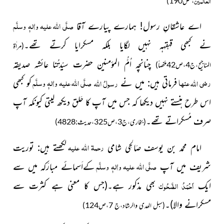
العالمین
، ص190)
صلَّی اللہ علیہ واٰلہٖ وسلَّم
اے عاشقانِ رسول! ہمارے پیارے آقا
نے کبھی قہقہہ نہیں لگایا بلکہ مسکرایا کرتے تھے
۔
(مراٰۃ
چنانچہ اُمُّ المؤمنین حضرت سیّدتُنا عائشہ صدیقہ
المناجیح،ج4،ص42ملخصاً)
رضی
عنہا
صلَّی اللہ علیہ واٰلہٖ وسلَّم
اللہ
رسولُ
اللہ
فرماتی ہیں: میں نے
کو کبھی
اس طرح ہنستے نہیں دیکھا کہ جس میں آپ کا حَلق دیکھ لیتی کیونکہ آپ
صرف مُسکراتے تھے۔
(بخاری،ج3،ص325،حدیث:4828)
رحمۃ اللہ علیہ
امام محمد بن یوسف صَالِحِی شامی
لکھتے ہیں: توریت
صلَّی اللہ علیہ واٰلہٖ وسلَّم
شریف میں آپ
کےاَسمائے مبارَکہ میں سے
اَحْمَدُ الضَّحُوک
ایک
بھی مذکور ہے
۔
(جس کا معنی ہے کثرت سے
مسکرانے والا)
۔
(سبل الھدی والرشاد،ج 7،ص124)