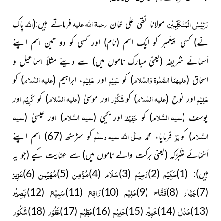
رحمۃ اللہ علیہ
رَئِیْسُ الْمُتَکَلِّمِیْن
اللہ
مولانا نقی علی خان
فرماتے ہیں:
(
پاک
نے)
کسی پیغمبر کو ایک اسم
(نام)
اور کسی کو دو تین اسم اپنے
اَسمائے شریفہ
(یعنی مبارک ناموں میں)
سے دیئے مثلاً اسماعیل و
علیہمَا الصَّلٰوۃ وَالسَّلام
علیہ السَّلام
عَلِیْم
حَلِیْم
اسحاق
(
)
کو
اور
، ابراہیم
(
)
کو
علیہ السَّلام
علیہ السَّلام
حَلِیْم
شَکُوْر
کَرِیْم
اور نوح
(
)
کو
اور موسیٰ
(
)
کو
اور
علیہ السَّلام
علیہ السَّلام
علیہ
حَفِیْظ
یوسف
(
)
کو
اور یحییٰ
(
)
اور عیسیٰ
(
السَّلام
صلَّی اللہ علیہ وسلَّم
بَرّ
)
کو
فرمایا، محمد
کو سڑسٹھ
(67)
اسم اپنے
اَسْمَائے مُتَبَرَّکہ
(یعنی برکت والے ناموں میں)
سے ع
نایت کیے
(جو یہ
حَکِیْم
رَحِیْم
سَلَام
مُؤْمِن
مُھَیْمِن
عَزِیز
ہیں)
:
(1)
(2)
(3)
(4)
(5)
(6)
جَبَّار
فَتَّاح
عَلِیْم
رَافِع
سَمِیْع
بَصِیْر
(12)
(11)
(10)
(9)
(8)
(7)
عَدْل
خَبِیْر
حَلِیْم
عَظِیْم
غَفُوْر
شَکُوْر
(18)
(17)
(16)
(15)
(14)
(13)