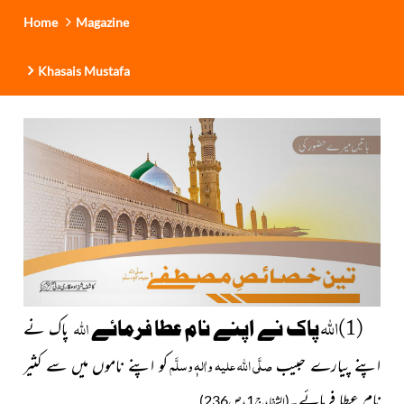
Home
Magazine
Khasais Mustafa
اللہ
اللہ
(1)
پاک نے اپنے نام عطا فرمائے
پاک نے
صلَّی اللہ علیہ واٰلہٖ وسلَّم
اپنے پیارے حبیب
کو اپنے ناموں میں سے کثیر
نام عطا فرمائے۔
(الشفا،ج1،ص236)