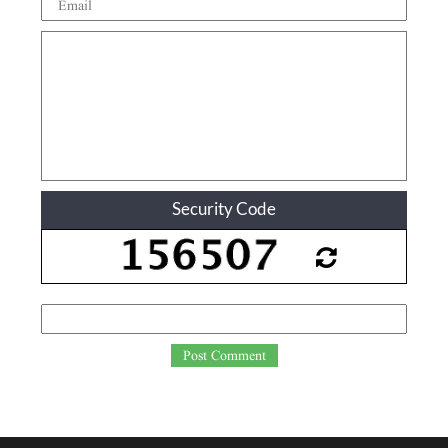
Security Code
Post Comment