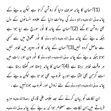
(1)آسمان کا چاند صرف دنیا کو روشن کرتا ہے
لیکن مدینے کے
صلَّی اللہ علیہ واٰلہٖ وسلَّم
چاند
کی بدولت دنیا کے علاوہ انسانوں کے دل
بھی روشن ہوگئے (2)آسمان کے چاند کا نُور سورج سے
لیا ہوا ہے
صلَّی اللہ علیہ واٰلہٖ وسلَّم
جبکہ مدینے کے چاند
کا نُور مخلوق میں سے کسی
سے حاصل کردہ نہیں(3)آسمان کے چاند کا نُور
دوپہر میں ظاہر نہیں
صلَّی اللہ علیہ واٰلہٖ وسلَّم
ہوتا جبکہ مدینے کے چاند
کا نُور دن اور رات میں
ہر وقت ظاہر رہتا ہے (4)آسمان کا چاند بڑھتا اور گھٹتا رہتا ہے،
اسے گرہن بھی لگتا ہے اوریہ غُروب بھی ہو تا ہے لیکن مدینے کے
صلَّی اللہ علیہ واٰلہٖ وسلَّم
چاند
کے لئے زوال اور
غُروب ہونانہیں ہے۔
رحمۃ اللہ علیہ
ان نکات کو بیان کرنے کے بعد علّامہ علی قاری
مزید
صلَّی اللہ علیہ
فرماتے ہیں:ان نِکات سے معلوم ہوا کہ مدینے کے چاند