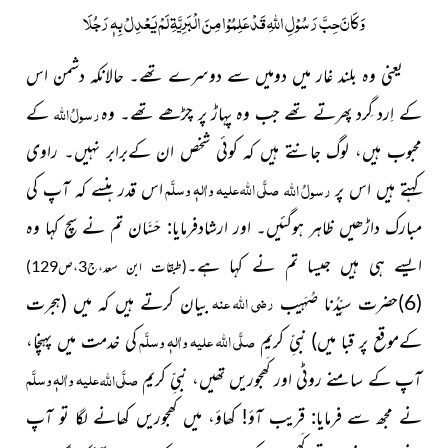
وَکَانَ حِبَّ رَسُوْلِ اللہِ قَدْ عَلِمُوْا مِنَ الْبَرِیَّۃِ لَمْ یَعْدِلْ بِہٖ رَجُلَا
یعنی وہ بلند غار میں دومیں سے دوسرے تھے۔ حالانکہ دشمن اس
رسولُ
اللہ
کے اِرد گِرد پھرتے تھے جب وہ پہاڑ پر چڑھے تھے۔ وہ
کے
محبوب ہیں، لوگ جانتے ہیں کہ کوئی شخص ان کےبرابر نہیں۔
راوی
صلَّی اللہ علیہ واٰلہٖ وسلَّم
رسولُ
اللہ
کہتے ہیں اس پر
اس قدر ہنسے کہ آپ کی
مبارک داڑھیں ظاہر ہوگئیں۔ اور ارشادفرمایا: حَسَّان تم نے سچ کہا وہ
ایسے ہی ہیں جیسا تم نے کہا ہے۔
(طبقات ابن سعد،ج3،ص129)
رضی اللہ عنہ
(6)حضرت سیِّدُنا صُہَیب
بیان کرتے ہیں کہ میں
(ہجرت
صلَّی اللہ علیہ واٰلہٖ وسلَّم
کےموقع پر قبا میں)
نبیِّ کریم
کی خدمت میں پہنچا،
صلَّی
علیہ واٰلہٖ وسلَّم
اللہ
آپ کے سامنے روٹی اور کَھجوریں تھیں،
نبیِّ کریم
نے مجھ سے فرمایا: قریب آؤ! کھاؤ،
میں کھجوریں کھانے لگا تو آپ