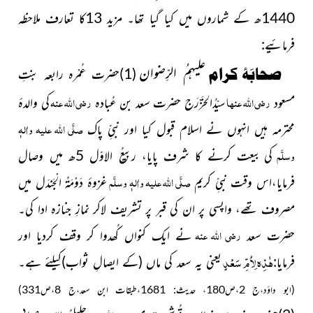
1440ھ کے شماروں میں کیا گیا تھا۔ مزید 13کا تعارف ملاحظہ
فرمائیے:
علیہمُ الرِّضوان
صحابَۂ کرام
(1)حضرت عُمْرہ رابعہ بنتِ
رضی اللہ عنہا
رضی اللہ عنہ
مسعود
سیّدُالخَزْرَج حضرت سعد بن عُبادہ
کی والدۂ
صلَّی اللہ علیہ واٰلہٖ
محترمہ ہیں انہوں نے اسلام قبول کیا اور نبیِّ پاک
وسلَّم
کی
بیعت کرنے کا شرف پایا، ربیعُ الاوّل 5ھ میں وصال
صلَّی اللہ علیہ واٰلہٖ وسلَّم
فرمایا،اس وقت نبیِّ کریم
غزوۂ دَوْمَۃُ الْجَندَل میں
مصروف تھے، واپسی پر ان کی قبر پر تشریف لاکر نمازِ جنازہ ادا کی۔
رضی اللہ عنہ
حضرت سعد
نے ایک کنواں کُھدوا کر وقف کردیا اور
ھٰذِہ لِاُمِّ سَعْدٍ
فرمایا:
یعنی یہ سعد کی ماں
(کے ایصالِ ثواب)
کیلئے ہے۔
(ابو داوٴد،ج 2،ص180، حدیث: 1681،طبقات ابن سعد،ج 8،ص331)