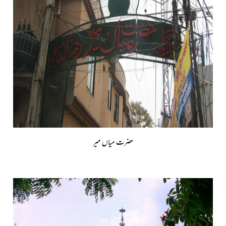
حضرت میاں میر