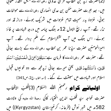
رضی اللہ عنہ
(2)حضرت زید بن خطاب قُرَشی عَدَوِی
جلیلُ القدر صحابی
رضی اللہ عنہ
ہیں، بعدِ ہجرت حضرت مَعْن بن عدی انصاری
سے مواخات
ہوئی، غزوۂ بدر سمیت تمام غزوات میں شریک ہوئے، دراز قد اور
نڈر تھے، آپ ربیعُ الاول 12ھ جنگِ یمامہ میں درجۂ شہادت پر فائز
ہوئے، اس جنگ میں آپ لشکرِاسلام کے عَلَم بردار تھے۔ آپ
رضی اللہ عنہ
امیرُالمؤمنین حضرت سیّدُنا عمر بن خطاب
کے بڑے بھائی
سَبَقَنِيْ اَخِیْ اِلَى الْحُسْنَيَيْنِ: اَسْلَمَ
رضی اللہ عنہ
تھے، حضرت عمر
کا فرمان ہے:
قَبْلِيْ، وَاُسْتُشْهِدَ قَبْلِي
یعنی میرے بھائی زیدمجھ سے دو خوبیوں
قبولِ
اسلام اور شہادت
میں سبقت لے گئے۔
(اسد الغابہ،ج2،ص341)
رحمہمُ اللہ السَّلام
اولیائے کرام
(3)قُطبُ الاَقْطَاب
رحمۃ اللہ علیہ
حضرت خواجہ سیّد قُطبُ الدّین بَخْتِیار کَاکِی
کی ولادت
582ھ میں شہرِ اُوش
(فرعانہ، کرغیزستان
)
میں
(Kyrgyzstan)