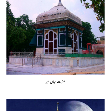
حضرت میاں میر