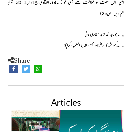
امیرِ اہلِ سنّت کو خلافت سے بھی نوازا۔
(وقار الفتاویٰ،ج1،ص1، 38، شوق
علم دین، ص25)
…ابو ماجد محمد شاہد عطاری مدنی
٭
…رکن شوریٰ ونگران مجلس المدینۃ العلمیہ ،کراچی
٭
Share
Articles