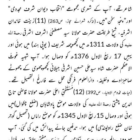
شاعرتھے، آپ کے شعری مجموعے ”انتخاب دیوان شرف مجددی“
اور”پنجۂ سخن“ہیں۔
(11)زینت خاندانِ
(تذکرہ شعرائے حجاز، ص263)
رحمۃ اللہ
اشرفیہ، شیخِ طریقت حضرت مولانا سید مصطفیٰ اشرف اشرفی
علیہ
کی ولادت 1311ھ میں کچھوچھہ شریف
( یوپی ہند)
میں ہوئی اور
یہیں 17 ربیعُ الاول 1376ھ کو وصال ہوا۔ آپ شبیہِ غوثُ
الاعظم حضرت شاہ سیدعلی حسین اشرفی جیلانی کچھوچھوی کے چھوٹے
صاحبزادے وخلیفہ، دارُالعلوم فرنگی محل سے فارغُ التحصیل تھے۔
(12)مُسْتَفْتِیِ اعلیٰ حضرت مولانا قاضی تاج
(حیاتِ مخدوم الاولیاء، ص392)
رحمۃ اللہ علیہ
الدین چشتی
کی ولادت موضع پادشاہان
(ضلع چکوال)
میں
ہوئی اور وصال 15ربیعُ الاول 1345ھ کو موضع راماں
(تحصیل گوجر
خان ضلع راولپنڈی)
میں ہوا، تدفین جائے پیدائش میں کی گئی، آپ
معروف عالمِ دین، درسِ نظامی کے مُدَرِّس،مفتیِ علاقہ اور فعّال