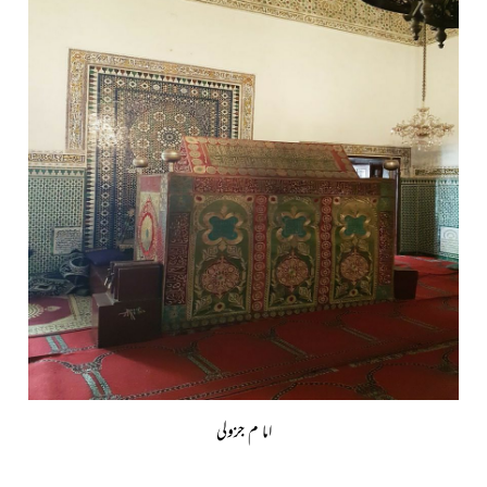
اما م جزولی