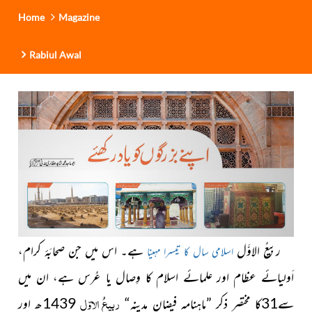
Home
Magazine
Rabiul Awal
ربیعُ الاوَّل
ہے۔ اس میں جن صحابَۂ کرام،
اسلامی سال کا تیسرا مہینا
اَولیائے عظام اور علمائے اسلام کا وِصال یا عُرس ہے، ان میں
ربیعُ الاوّل
سے31کا مختصر ذکر ”ماہنامہ فیضانِ مدینہ“
1439ھ اور