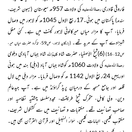
رحمۃ اللہ علیہ
فاروقی قادری
کی ولادت 957ھ سیوستان
(سیہون شریف،
پاکستان میں ہوئی۔17ربیع الاول 1045ھ کو لاہور میں وصال
سندھ)
فرمایا، آپ کا مزار میاں میرکالونی لاہور کینٹ میں ہے۔ کئی مغل
شہزادے آپ کے مرید تھے۔
(بزرگانِ لاہور، ص59، تذکرہ حضرت میاں میر،
کلیمُ اللہ
(6)شیخُ الاَصفیاء حضرت شاہ
شاہ جہاں آبادی دہلوی
ص12، 16)
رحمۃ اللہ علیہ
کی ولادت 1060ھ کوشاہ جہاں آباد
(دہلی)
ہند میں ہوئی
اوریہیں 24ربیعُ الاول 1142 ھ کو وصال فرمایا۔ مزار دہلی میں لال
قلعہ اور جامع مسجد کے درمیان پریڈ گراؤنڈ میں ہے۔ آپ جیدعالمِ
دین، ولیِ کامل، متحرک شیخِ طریقت، مجددِسلسلۂ چشتیہ نظامیہ اور
صاحبِ تصانیف تھے۔ مکتوبات و تصانیف میں سے کشکول شریف،
مکتوبِ کلیمی، الہاماتِ کلیمی، سَوَاءُ السَّبِیل اور قرآنُ القرآن بھی ہیں۔