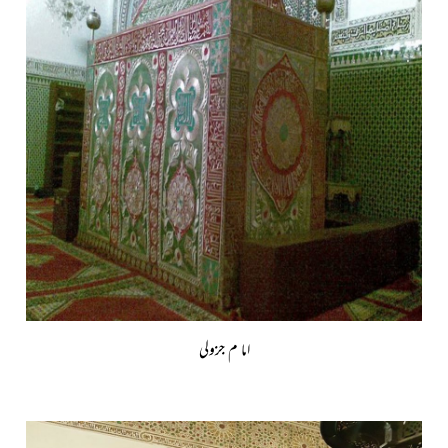
اما م جزولی