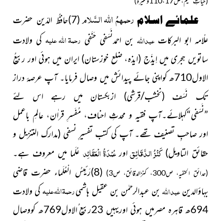
(حیاتِ کلیم،ص110،17وغیرہ)
رحمہمُ اللہ السَّلام
علمائے اسلام
(7)حافظُ الدّین حضرت
رحمۃ اللہ علیہ
عبد
اللہ
علّامہ ابو البرکات
بن احمدنَسَفِی حَنَفِی
کی ولادت
ساتویں ہجری میں اِیذَج
(ایذہ، ضلع خوزستان)
ایران میں ہوئی اور ربیعُ
الاول710ھ کواپنی جائے پیدائش میں وصال فرمایا۔ آپ عرصۂ دراز
تک نَسَف
(نخشب/قرشی)
ازبکستان میں رہے اس لئے
”نَسَفی“کہلائے۔آپ فقیہ و محدثِ احناف، مُفَسرِ قراٰن، عالمِ باعمل
اور صاحبِ تصنیف تھے۔ آپ کی کتب تفسیرِ نسفی
(مدارک التنزیل و
كَنْزُ الدَّقَائِق
عُمْدَةُ الْعَقَائِد
حقائق التاویل)
اور
عُلَما میں معروف ہے۔
(8)رَئِیسُ الْعُلَماء حضرت قاضی
(حدائق الحنفیہ، ص300، کنزالدقائق، ص3)
رحمۃ اللہ علیہ
عبد اللہ
بہاؤالدین
بن عبدالرحمٰن بن عقیل ہاشمی
کی ولادت
694ھ قاہرہ مصرمیں ہوئی اوریہیں 23ربیع ُالاول769ھ کووصال