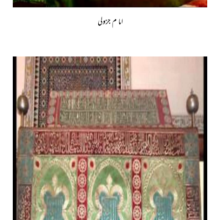
اما م جزولی