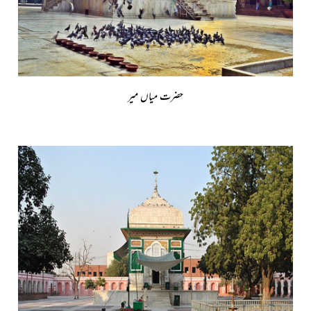
حضرت میاں میر