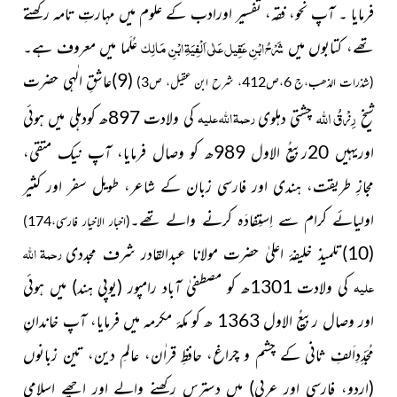
فرمایا ۔ آپ نحو، فقہ، تفسیر اورادب کے علوم میں مہارتِ تامہ رکھتے
شَرْحُ ابْنِ عَقِیل عَلٰی اَلْفِیَۃِ ابْنِ مَالِک
تھے، کتابوں میں
عُلَما میں معروف ہے۔
(9)عاشقِ الٰہی حضرت
(شذرات الذھب،ج 6،ص412، شرح ابن عقیل، ص3)
رِزْقُ
اللہ
رحمۃ اللہ علیہ
شیخ
چشتی دہلوی
کی ولادت 897ھ کودہلی میں ہوئی
اوریہیں 20ربیعُ الاول 989ھ کو وصال فرمایا، آپ نیک متقی،
مجازِ طریقت، ہندی اور فارسی زبان کے شاعر، طویل سفر اور کثیر
اولیائے کرام سے اِستِفادَہ کرنے والے تھے۔
(اخبار الاخیار فارسی،174)
رحمۃ اللہ
(10)تلمیذ خلیفۂ اعلیٰ حضرت مولانا عبدالقادر شرف مجددی
علیہ
کی ولادت 1301ھ کو مصطفیٰ آباد رامپور
(یوپی ہند)
میں ہوئی
اور وصال ربیعُ الاول 1363 ھ کو مکۂ مکرمہ میں فرمایا، آپ خاندانِ
مُجَدِّدِاَلفِ ثانی کے چشم و چراغ، حافظِ قراٰن، عالمِ دین، تین زبانوں
(اردو، فارسی اور عربی)
میں دسترس رکھنے والے اور اچھے اسلامی