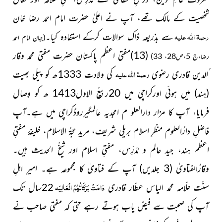
شخصیت کے مالک تھے، آپ نے اعلیٰ حضرت امام احمد رضا خان
رحمۃ اللہ علیہ
سے بذریعہ ڈاک سوالات کرکے استفادہ کیا۔
(جہان امام احمد
(13)مفتی اعظم پاکستان حضرت مفتی محمد وقار
رضا،ج 5،ص28، 33)
رحمۃ اللہ علیہ
ُالدین قادری رضوی
کی ولادت 1333ھ کو پیلی بھیت
(ہند)
میں ہوئی اورکراچی میں 20ربیعُ الاول1413 ھ کو وِصال
فرمایا، آپ کا مزار دارالعلو م امجدیہ عالمگیرروڈکراچی میں ہے۔آپ
فاضلِ دارُالعلوم منظرِ اسلام بریلی شریف، مریدِ حجۃُ الاسلام، خلیفۂ مفتیِ
اعظم ہند، جید عالِم و مُدَرِّس، مفتیِ اسلام اور شیخُ الحدیث ہیں۔
وقارُالفتاویٰ
(3 جلدیں)
آپ کے فتاویٰ کا مجموعہ ہے۔ امیرِ اہلِ
دَامَتْ بَرَکَاتُہُمُ الْعَالِیَہ
سنّت علّامہ محمد الیاس عطّار قادری
سال تک
22
آپ کی صحبت سے فیض یاب ہوتے رہے حتی کہ مفتی صاحب نے