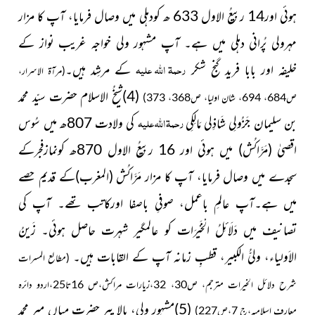
ہوئی اور14 ربیعُ الاول 633 ھ کودہلی میں وصال فرمایا، آپ کا مزار
مہرولی پُرانی دہلی میں ہے۔ آپ مشہور ولی خواجہ غریب نواز کے
رحمۃ اللہ علیہ
خلیفہ اور بابا فرید گنج شکر
کے مرشِد ہیں۔
(مرآۃ الاسرار،
(4)شیخُ الاسلام حضرت سیّد محمد
ص684، 694، شان اولیا، ص368، 373)
رحمۃ اللہ علیہ
بن سلیمان جَزُولِی شَاذِلی مَالِکِی
کی ولادت 807ھ میں سُوس
اقصیٰ
(مَرَّاکُش)
میں ہوئی اور 16 ربیعُ الاول 870ھ کونمازفجرکے
سجدے میں وصال فرمایا، آپ کا مزار مَرَّاکُش
(المغرب)
کے قدیم حصے
میں ہے۔آپ عالمِ باعمل، صوفیِ باصفا اورکاتب تھے۔ آپ کی
تصانیف میں دَلَائِلُ الْخَیْرَات کو عالمگیر شہرت حاصل ہوئی۔ زَینُ
الاَولیاء، ولیُّ الکبیر، قطبِ زمانہ آپ کے القابات ہیں۔
(مطالع المسرات
شرح دلائل الخیرات مترجم، ص30، 32،زیارات مراکش،ص 16تا25،اردو دائرہ
(5)مشہور ولی، بالا پیر حضرت میاں میر محمد
معارف اسلامیہ،ج 7،ص227)