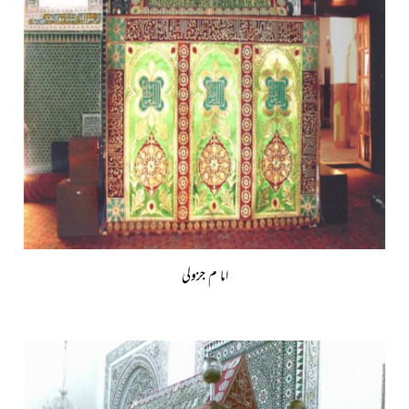
اما م جزولی