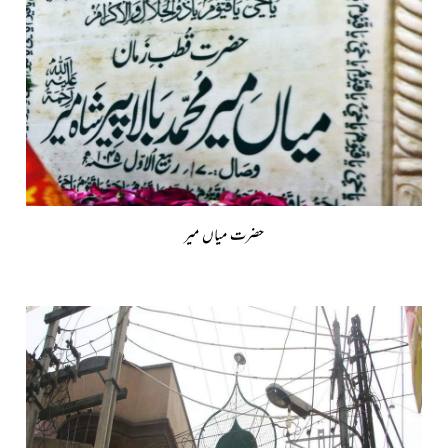
حضرت میاں میر