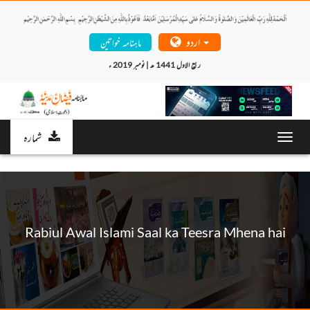
اردو
ماہنامہ خواتین
ربیع الاول 1441 ھ | نومبر 2019 ء 
شمارہ
Toggl
navig
Rabiul Awal Islami Saal ka Teesra Mhena hai