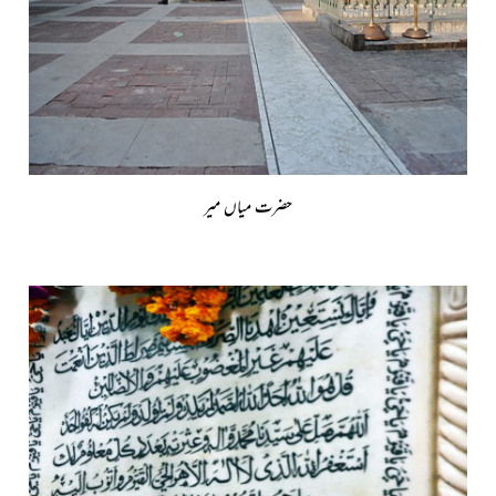
حضرت میاں میر