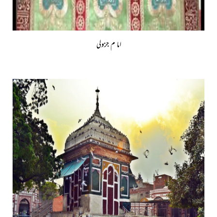
اما م جزولی