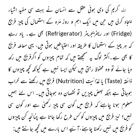
اللہ
کریم کی دی ہوئی عقل سے انسان نے بہت سی مفید اشیا
ء
ایجاد کرلی ہیں جن میں ایک اہم و روز مَرّہ کے استعمال کی چیز فریج
اور ریفریجریٹر
بھی ہے۔ یاد رہے
)
Refrigerator
(
)
(Fridge
کہ ہر چیز کے استعمال کا طریقہ اور احتیاطیں ہوتی ہیں، یہی معاملہ فریج
کا بھی ہے۔اکثر لوگ یہ سمجھتے ہیں کہ تمام چیزوں کو اگرفریج میں رکھ
دیا جائے تو وہ محفوظ رہتی ہیں لیکن ایسا نہیں ہے کیونکہ کچھ چیزوں کا
ذائقہ
یا غذائیت
فریج میں رکھنے سے خراب
)
Nutrition
(
)
Taste
(
ہوجاتی ہے جبکہ بعض چیزیں تو نقصان دہ ہوجاتی ہیں۔ اس لئے ہمیں
معلوم ہونا چاہئے کہ فریج میں کون سی چیز رکھنی ہے اور کون سی
نہیں؟ نیز فریج میں چیزوں کو کس طرح رکھا جاتا ہے چنانچہ کن چیزوں
کو فریج میں نہیں رکھنا چاہئے،آئیے اس بارے میں کچھ جانتے ہیں: