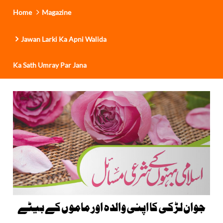
Home
Magazine
Jawan Larki Ka Apni Walida
Ka Sath Umray Par Jana
جوان لڑکی کا اپنی والدہ اور ماموں کے بیٹے