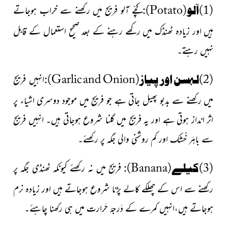
(1)آلو(
Potato
):
کچّے آلو فریج میں رکھنے سے خراب ہوجاتے
ہیں اور زیادہ ٹھنڈک میں رکھے رہنے کے بعد صحیح استعمال کے قابل
نہیں رہتے
۔
(2)لہسن اور پیاز
(Garlic and Onion)
:
انہیں
فریج
میں رکھنے سے بدبو پھیل جاتی ہے جو
فریج
میں موجود دوسری اشیاء پر
اثر انداز ہوتی ہے اور یہ فریج میں گلنا شروع ہوجاتی ہیں۔ انہیں فریج
سے باہَر خُشک اور کم روشنی والی جگہ پر رکھئے۔
(3)کیلے
(Banana)
:
فریج میں نہ رکھئے کیونکہ ٹھنڈی جگہ
پر
رکھنے سے اس کے چھلکے کالے پڑنا شروع ہوجاتے ہیں اور
زیادہ نرم
ہو
جاتے ہیں،انہیں کمرے کے دَرجۂ حَرارت میں ہی رکھنا چاہئے۔