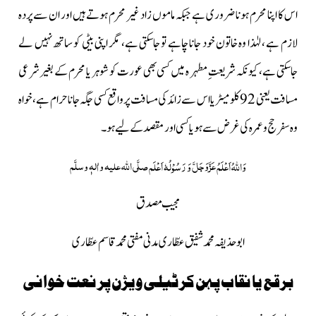
اس کا اپنا محرم ہونا ضروری ہے جبکہ ماموں زاد غیر محرم ہوتے ہیں اور ان سے پردہ
لازم ہے ، لہٰذا وہ خاتون خود جانا چاہے تو جاسکتی ہے، مگر اپنی بیٹی کو ساتھ نہیں لے
جاسکتی ہے، کیونکہ شریعتِ مطہر ہ میں کسی بھی عورت کو شوہر یا محرم کے بغیر شرعی
مسافت یعنی 92کلومیٹر یا اس سے زائد کی مسافت پر واقع کسی جگہ جانا حرام ہے، خواہ
وہ سفر حج و عمرہ کی غرض سے ہو یا کسی اور مقصد کے لیے ہو۔
عَزَّوَجَلَّ
صلَّی اللہ علیہ واٰلہٖ وسلَّم
وَاللہُ اَعْلَمُ
وَ رَسُوْلُہٗ اَعْلَم
مجیب مصدق
ابوحذیفہ محمدشفیق عطّاری مدنی مفتی محمد قاسم عطّاری
برقع یا نقاب پہن کر ٹیلی ویژن پر نعت خوانی