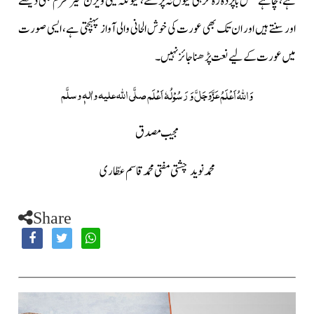
ہے، چاہے مکمل باپردہ رہ کر ہی کیوں نہ پڑھے، کیونکہ ٹیلی ویژن غیر محرم بھی دیکھتے
اور سنتے ہیں اور ان تک بھی عورت کی خوش الحانی والی آواز پہنچتی ہے، ایسی صورت
میں عورت کے لیے نعت پڑھنا جائز نہیں۔
عَزَّوَجَلَّ
صلَّی اللہ علیہ واٰلہٖ وسلَّم
وَاللہُ اَعْلَمُ
وَ رَسُوْلُہٗ اَعْلَم
مجیب مصدق
محمد نوید
چشتی
مفتی محمد قاسم عطّاری
Share