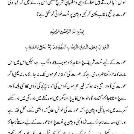
سوال:
کیا فرماتے ہیں علمائے دین و مفتیانِ شرعِ متین اس بارے میں کہ کیا کوئی
عورت برقع یا نقاب پہن کر ٹیلی ویژن پر نعت خوانی کر سکتی ہے؟
بِسْمِ اللّٰہِ الرَّحْمٰنِ الرَّحِیْمِ
اَلْجَوَابُ بِعَوْنِ الْمَلِکِ الْوَھَّابِ اَللّٰھُمَّ ھِدَایَۃَ الْحَقِّ وَالصَّوَابِ
عورت کے لیے نعت شریف پڑھنا جائز وموجبِ اجروثواب ہے،لیکن اس میں اس
بات کا لحاظ رکھنا ضروری ہے کہ عورت کی آواز نامحرموں تک نہ جائے، ورنہ یعنی اگر
عورت کی آواز اتنی بلند ہوکہ غیر محرموں کواس کی آواز پہنچے گی تواس کااتنی بلندآواز
سے پڑھناناجائز و گناہ ہوگا، خواہ اس کایہ پڑھنا گھر میں ہو،محلے میں ہو، گلی میں ہو،کھلے
کمرے میں ہو یا ٹیلی ویژن پر، کہ عورت کی خوش الحانی کہ اجنبی سُنے،محلِ فتنہ ہے
اوراسی وجہ سے ناجائز ہے۔لہٰذا ٹیلی ویژن پرنعت پڑھنا عورت کے لیے مطلقاً نا جائز