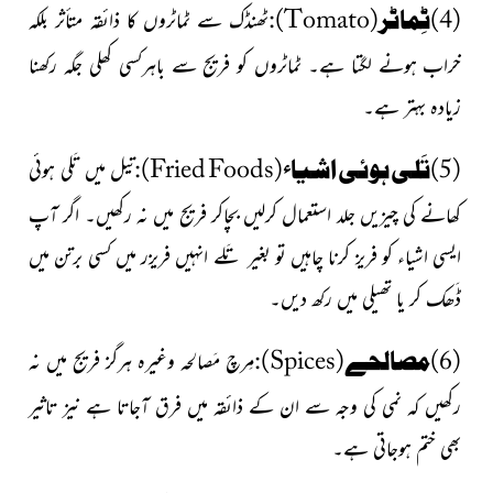
(4)ٹِماٹر
(Tomato)
:
ٹھنڈک سے ٹماٹروں کا ذائقہ متأثر بلکہ
خراب ہونے لگتا ہے۔ ٹماٹروں کو فریج سے باہرکسی کھلی جگہ رکھنا
زیادہ بہتر ہے۔
(5)تَلی ہوئی اشیاء(
Fried Foods
):
تیل میں تَلی ہوئی
کھانے کی چیزیں جلد استعمال کرلیں
بچاکر فریج میں نہ رکھیں
۔ اگر آپ
ایسی اشیاء کو فریز کرنا چاہیں تو بغیر تَلے انہیں فریزر میں کسی برتن میں
ڈَھک کر یا تھیلی میں رکھ دیں۔
(6)مصالحے
(Spices)
:
مِرچ مَصالحہ وغیرہ ہرگز فریج میں نہ
رکھیں کہ نمی کی وجہ سے ان کے ذائقہ میں فرق آجاتا ہے نیز تاثیر
بھی ختم ہوجاتی ہے۔