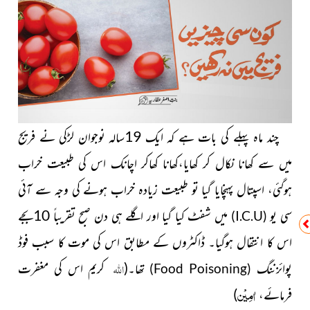
چند ماہ پہلے کی بات ہے کہ ایک 19سالہ نوجوان لڑکی نے فریج
میں سے کھانا نکال کر کھایا،کھانا کھاکر اچانک اس کی طبیعت خراب
ہوگئی، اسپتال
پہنچایا
گیا تو طبیعت زیادہ خراب ہونے کی وجہ سے آئی
سی یو
میں شفٹ کیا گیا اور اگلے ہی دن صبح تقریباً 10بجے
)
I.C.U
(
اس کا انتقال ہوگیا۔ ڈاکٹروں کے مطابق اس کی موت کا سبب فوڈ
اللہ
پوائزننگ
تھا۔
(
کریم اس کی مغفرت
)
Food Poisoning
(
اٰمِیْن
فرمائے،
)