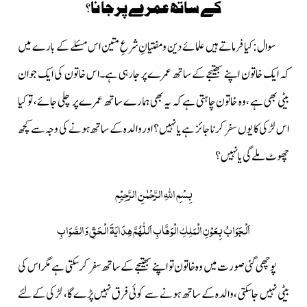
کے ساتھ عمرے پرجانا؟
سوال:کیا فرماتے ہیں علمائے دین ومفتیانِ شرعِ متین اس مسئلے کے بارے میں
کہ ایک خاتون اپنے بھتیجے کے ساتھ عمرے پر جارہی ہے۔اس خاتون کی ایک جوان
بیٹی بھی ہے ،وہ خاتون چاہتی ہے کہ یہ بھی ہمارے ساتھ عمرے پر چلی جائے، تو کیا
اس لڑکی کا یوں سفر کرنا جائز ہے یا نہیں؟ اور والدہ کے ساتھ ہونے کی وجہ سے کچھ
چھوٹ ملے گی یا نہیں ؟
بِسْمِ اللّٰہِ الرَّحْمٰنِ الرَّحِیْمِ
اَلْجَوَابُ بِعَوْنِ الْمَلِکِ الْوَھَّابِ اَللّٰھُمَّ ھِدَایَۃَ الْحَقِّ وَالصَّوَابِ
پوچھی گئی صورت میں وہ خاتون تو اپنے بھتیجے کے ساتھ سفر کر سکتی ہے مگر اس کی
بیٹی نہیں جاسکتی ،والدہ کے ساتھ ہونے سے کوئی فرق نہیں پڑے گا، لڑکی کےلئے