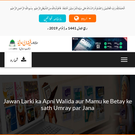
اردو
ماہنامہ خواتین
ربیع الاول 1441 ھ | نومبر 2019 ء 
شمارہ
Toggl
navig
Jawan Larki ka Apni Walida aur Mamu ke Betay ke
sath Umray par Jana