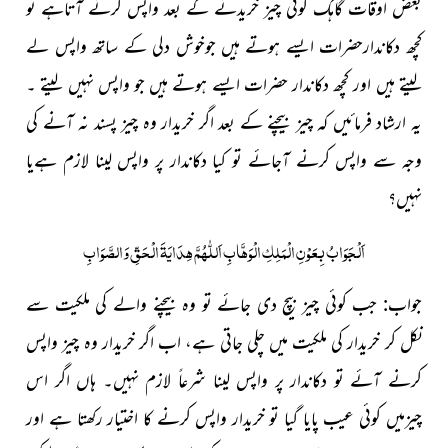
بعض اوقات گاہک کوئی چیز خریدنے کے بعد واپس کرنے آتاہے تو
کچھ دکاندارحضرات ایسے ہوتے ہیں جوخوش دلی کے ساتھ واپس لے
لیتے ہیں اور کچھ دکاندار حضرات ایسے ہوتے ہیں جو واپس نہیں لیتے ۔
یہ ارشاد فرمائیں کہ چیز بیچنے کے بعد اگر خریدار وہ چیز پسند نہ آنے کی
وجہ سے واپس کرنے آجائے تو کیا دکاندار پر واپس لینا لازم ہےیا
نہیں؟
اَلْجَوَابُ بِعَوْنِ الْمَلِکِ الْوَھَّابِ اَللّٰھُمَّ ھِدَایَۃَ الْحَقِّ وَالصَّوَابِ
جواب: جب کوئی چیز بیچ دی جائے تو وہ بیچنے والے کی ملکیت سے
نکل کر خریدار کی ملکیت میں چلی جاتی ہے، اب اگر خریدار وہ چیز واپس
کرنے آئے تو دکاندار پر واپس لینا شرعاً لازم نہیں۔ ہاں اگر اس
چیزمیں کوئی عیب پایا گیا تو خریدار واپس کرنے کا اختیار رکھتا ہے اور