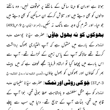
ہوتا ہے اوران کا دینا سائل کے مانگنے پر مَوقوف نہیں، وہ مانگنے
والوں کو بھی دیتے ہیں اور تلاش کرکے ان مساکین کو بھی دیتے ہیں
جو حیاء اور شرم کی وجہ سے مانگ نہ سکیں۔
(صراط الجنان،ج 9،ص493)
علیہ
بھوکوں کو نہ بھول جاؤں:
حضرت سیِّدُنا یوسف
السَّلام
کے بارے میں منقول ہے کہ آپ اختیاری بھوک برداشت
کرتے تھے حالانکہ آپ
کے پاس
زمین کے خزانے تھے، آپ سے
اس بارے میں پوچھا گیا تو ارشاد فرمایا: مجھے خوف ہے کہ میں پیٹ
بھر کر کھاؤں اور بھوکوں کو بھول جاؤں۔
حسن التنبہ لما ورد فی التشبہ
(
،ج
علیہ
جَو کی روٹی اور نمک:
حضرت سیِّدُنا سلیمان
3،ص37)
السَّلام
کو بے مثل سلطنت و بادشاہت عطا ہوئی تھی، ہَوا آپ کے
قابو میں تھی، جناّت آپ کے تابع تھے، دنیا میں سب سے پہلے