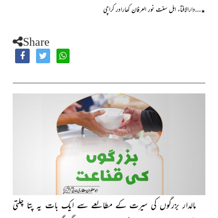
…دارالافتاء اہل سنت نور العرفان کھارادر کراچی
٭
Share
مالدار
بزرگوں کی سیرت کے مطالعے سے ایک بات یہ پتا چلتی