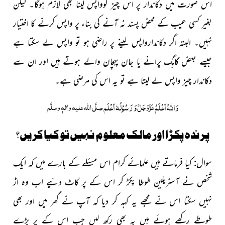
اس صورت میں دکاندار پر اس چیز کوواپس لینا بھی لازم ہوگا۔ لیکن
بغیر کسی عیب کے محض پسند نہ آنے کی بناء پر واپس کرنے کا اختیار
نہیں۔ البتہ اگر دکاندارواپس لینے پر راضی ہو تو واپس لے سکتا ہے
جیسے بعض گاہگ پرانے یا جان پہچان والے ہوتے ہیں اور ان سے
دکاندار چیز واپس لے لیتا ہے تو یہ اس کی مرضی ہے۔
وَاللہُ اَعْلَمُ
وَ رَسُوْلُہٗ اَعْلَم
عَزَّوَجَلَّ
صلَّی اللہ علیہ واٰلہٖ وسلَّم
پرندہ پکڑا اور مالک معلوم نہیں تو کیا کریں؟
سوال: کیا فرماتے ہیں علمائے کرام اس مسئلے کے بارے میں کہ ایک
شخص نے آسٹریلین طوطا پکڑ کر اس کے پر کاٹ دئیے اب وہ اڑ
نہیں سکتا اس نے مجھے یہ کہہ کر دیا کہ آپ نے گھر میں اور بھی
طوطے رکھے ہوئے ہیں یہ بھی رکھ لیں جب اس کے پر بڑے