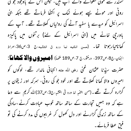
سمندر سے موتی نکلوانے والے آپ ہیں، لیکن اس کے باوجود جَو کی
روٹی اور موٹے پسے ہوئے نمک پر اکتفا فرماتے تھے جبکہ بنی
اسرائیل کو میدے یا سفید آٹے کی روٹیاں کھلاتے تھے۔ آپ کے
باورچی خانے میں
(بنی اسرائیل کے لئے)
برتنوں میں پاکیزہ
کھاناتیارہوتا تھا۔
حسن التنبہ لما ورد فی التشبہ
(
،ج 3،ص36،صراط
امیروں والا کھانا:
الجنان،ج8،ص397، درمنثور،ج 7،ص189 ملخصاً)
رضی اللہ عنہ
حضرت سیِّدُنا عثمان غنی
انتہائی مالدار تھے، لوگوں کو
امیروں والا کھانا کھلاتے تھے اور خود جَو کی روٹی، سِرکہ اور زیتون پر
اللہ
گزارہ کرتے تھے۔
کریم سے دعا
(حسن التنبہ لما ورد فی التشبہ،ج3،ص37)
ہے کہ وہ ہمیں تجارت کے ساتھ ساتھ خوب عبادت کرنے،سادگی
کے ساتھ زندگی گزارنے اور دل کھول کر غریبوں کی مدد کرنے کی تو
فیق عطا فرمائے۔