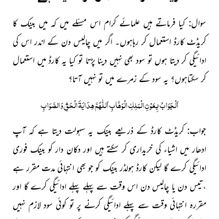
سوال: کیا فرماتے ہیں علمائے کرام اس مسئلے میں کہ میں بینک کا
کریڈٹ کارڈ استعمال کر رہاہوں۔ اگر میں چالیس دن کے اندر اس کی
ادائیگی کر دیتا ہوں تو سود بھی نہیں دینا پڑتا تو کیا یہ کارڈ میں استعمال
کر سکتاہوں؟ یہ سود کے زمرے میں تو نہیں آتا؟
اَلْجَوَابُ بِعَوْنِ الْمَلِکِ الْوَھَّابِ اَللّٰھُمَّ ھِدَایَۃَ الْحَقِّ وَالصَّوَابِ
جواب: کریڈٹ کارڈ کے ذریعے بینک یہ سہولت دیتا ہے کہ آپ
ادھار میں اشیاء کی خریداری کر سکتے ہیں اور دکان دار کو بینک فوری
ادائیگی کرے گا لیکن کارڈ ہولڈر بینک کو جو بھی انتہائی مدت مقرر ہے
،تیس دن یا چالیس دن اس وقت سے پہلے پہلے ادائیگی کرے گا اور
مقررہ انتہائی وقت سے پہلے ادائیگی کرنے پر تو کوئی سود لازم نہیں