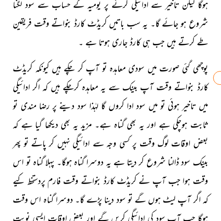
ہوگا لیکن تاخیر سے ادائیگی کرنے پر یومیہ کے حساب سے سود لگنا
شروع ہو جائے گا۔ یہ سب باتیں کریڈٹ کارڈ بنواتے وقت فریقین
طے کرتے ہیں جب ہی کارڈ جاری ہوتا ہے ۔
پوچھی گئی صورت میں سودی معاہدہ تو آپ کر چکے ہیں کیونکہ
کریڈٹ
کارڈ بنواتے وقت آپ بینک سے یہ معاہدہ کرچکے ہیں کہ اگر ادائیگی
میں تاخیر ہوئی تو میں سود ادا کروں گا لہٰذا سود دینے پر رضا مندی تو
ثابت ہوچکی ہے اور یہ بھی گناہ ہے۔ مزید یہ بھی دیکھا گیا ہے کہ
بعض اوقات لوگ وقت پر کسی وجہ سے ادائیگی نہیں کر پاتے تو پھر
بینک سود ڈالنا شروع کر دیتا ہے یہ دوسرا گناہ ہوگا۔ پہلا گناہ تو اس
وقت ہوا جب آپ نے کریڈٹ کارڈ بنواتے وقت فارم پردستخط کیے
کہ اگر آپ لیٹ ہوں گے تو سود دینا پڑے گا۔ دوسرا گناہ اس وقت
ہوگا جب آپ سود کی ادائیگی کریں گے اور بعض اوقات ایسی نوبت