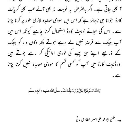
آ بھی جاتی ہے۔ اگر بالفرض یہ نوبت نہ بھی آئے تب بھی کریڈٹ
کارڈ بنوانا ہی ناجائز ہے کہ اس میں سودی معاہدہ لازمی طور پر کرنا پڑتا
ہے۔ اس کی بجائے ڈیبٹ کارڈ استعمال کرنا چاہیے کیونکہ اس میں
آپ بینک سے قرضہ نہیں لے رہے ہوتے بلکہ دکان دار کو بینک
کے ذریعے اپنے ہی پیسے کی فوری ادائیگی کر رہے ہوتے ہیں
اورڈیبٹ کارڈ میں آپ کو کسی قسم کا سودی معاہدہ نہیں کرنا پڑتا
ہے۔
عَزَّوَجَلَّ
صلَّی اللہ علیہ واٰلہٖ وسلَّم
وَاللہُ اَعْلَمُ
وَ رَسُوْلُہٗ اَعْلَم
…مفتی ابو محمد علی اصغر عطاری مدنی
٭