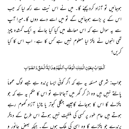
ہوجائیں تو آزاد کردیجئے گا۔ میں نے اس نیت سے رکھ لیا کہ جب
اس کے پر بڑے ہوجائیں گے تو میں اسے دے دوں گا۔میرا آپ
سے یہ سوال ہے کہ اس معاملے میں کیا کیا جائے یہ ایک گمشدہ چیز
تھی انہوں نے پکڑ لیا معلوم نہیں ہے کس کا ہے، اب اس کا کیا
کریں؟
اَلْجَوَابُ بِعَوْنِ الْمَلِکِ الْوَھَّابِ اَللّٰھُمَّ ھِدَایَۃَ الْحَقِّ وَالصَّوَابِ
جواب: شرعی مسئلہ یہ ہے کہ اگر کوئی ایسا پرندہ ہے جسے لوگ عموماً
پالتے نہیں ہیں وہ اڑ کر گھر میں آجاتاہے تو اس کا حکم یہ ہے کہ جو
پکڑلے گا اس کا ہوجائے گاجیسے جنگلی کبوتر یا چڑیا آزاد گھوم رہے
ہوتے ہیں عام طور پر کسی کی مِلکیت نہیں ہوتے اس طرح کے دیگر
پرندے جو پکڑے گا وہ اسی کی ملک ہوں گے۔ جبکہ بعض جانور و