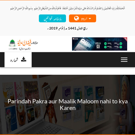
اردو
ماہنامہ خواتین
ربیع الاول 1441 ھ | نومبر 2019 ء 
شمارہ
Toggl
navig
Parindah Pakra aur Maalik Maloom nahi to kya
Karen