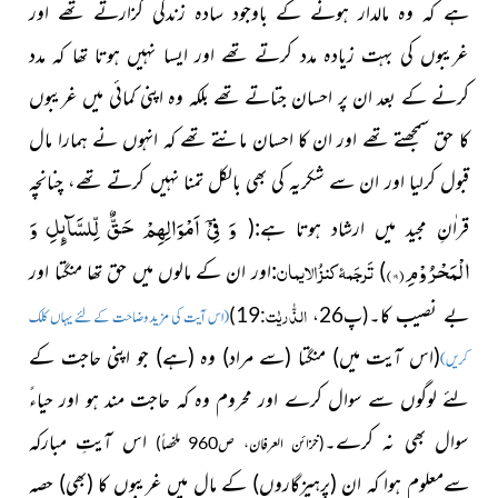
ہے کہ وہ مالدار ہونے کے باوجود سادہ زندگی گزارتے تھے اور
غریبوں کی بہت زیادہ مدد کرتے تھے اور ایسا نہیں ہوتا تھا کہ مدد
کرنے کے بعد ان پر احسان جتاتے تھے بلکہ وہ اپنی کمائی میں غریبوں
کا حق سمجھتے تھے اور ان کا احسان مانتے تھے کہ انہوں نے ہمارا مال
قبول کرلیا اور ان سے شکریہ کی بھی بالکل تمنا نہیں کرتے تھے، چنانچہ
وَ فِیْۤ اَمْوَالِهِمْ حَقٌّ لِّلسَّآىٕلِ وَ
قراٰنِ مجید میں ارشاد ہوتا ہے:(
الْمَحْرُوْمِ(
۱۹
)
تَرجَمۂ کنزُ الایمان
)
:اور ان کے مالوں میں حق تھا منگتا اور
الذّٰریٰت
بے نصیب کا۔
(پ26،
:19)
(اس آیت کی مزید وضاحت کے لئے یہاں کلک
(اس آیت میں)
منگتا
(سے مراد)
وہ
(ہے)
جو اپنی حاجت کے
کریں)
لئے لوگوں سے سوال کرے اور محروم وہ کہ حاجت مند ہو اور حیاءً
سوال بھی نہ کرے۔
اس آیتِ مبارکہ
(خزائن العرفان، ص960 ملخصاً)
سےمعلوم ہوا کہ ان
(پرہیزگاروں)
کے مال میں غریبوں کا
(بھی)
حصہ