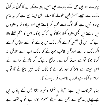
پرندے وہ ہیں جن کے بارے
میں ہمیں پتہ ہےکہ ان کا کوئی نہ کوئی
مالک ہے جیسے آسٹریلین طوطے کا معاملہ بھی ایسا ہی ہے کہ یہ عام
پرندہ نہیں ہے بلکہ لوگ اسے خرید کر پالتے ہیں اور زیادہ تر یہ پنجروں
میں رہتے ہیں کبھی پنجرہ کھلا ہوگاتو یہ اُڑ گیا ہوگا۔ اس کا حکم لقطےوالا
ہے کہ اس کی تشہیر کرے اگر مالک مل جائے تو اسے واپس کرے
اگر مالک نہ ملے اورظنِ غالب ہوجائے کہ مالک اب اسے تلاش نہ
کرتا ہوگا تواسے صدقہ کردے۔ واضح رہےکہ اگر پکڑنے والے نے
اس نیت سے پکڑا کہ خود رکھ لے گا مالک تک نہیں پہنچائے گا تو یہ
حرام و گناہ ہے اور یہ غاصب قرار پائے گا۔
بہارِ شریعت میں ہے: ”باز یا شکرا وغیرہ پکڑا جس کے پاؤں میں
جُھنجُھنی
بندھی ہے جس سے گھریلو معلوم ہوتا ہے تو یہ لقطہ ہے