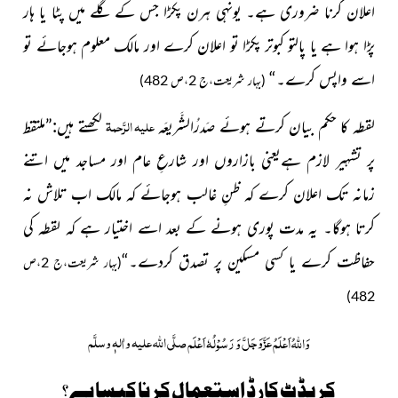
اعلان کرنا ضروری ہے۔ یونہی ہرن پکڑا جس کے گلے میں پٹا یا ہار
پڑا ہوا ہے یا پالتو کبوتر پکڑا تو اعلان کرے اور مالک معلوم ہوجائے تو
اسے واپس کرے۔“
(بہار شریعت،ج 2،ص 482)
علیہ الرَّحمۃ
لقطہ کا حکم بیان کرتے ہوئے صَدرُالشَّریعَہ
لکھتے ہیں:”ملتقط
پر تشہیر لازم ہےیعنی بازاروں اور شارعِ عام اور مساجد میں اتنے
زمانہ تک اعلان کرے کہ ظنِ غالب ہوجائے کہ مالک اب تلاش نہ
کرتا ہوگا۔ یہ مدت پوری ہونے کے بعد اسے اختیار ہے کہ لقطہ کی
حفاظت کرے یا کسی مسکین پر تصدق کردے۔“
(بہار شریعت،ج 2،ص
482)
عَزَّوَجَلَّ
صلَّی اللہ علیہ واٰلہٖ وسلَّم
وَاللہُ اَعْلَمُ
وَ رَسُوْلُہٗ اَعْلَم
کریڈٹ کارڈ استعمال کرنا کیسا ہے؟