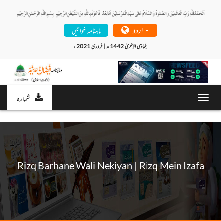
اردو
ماہنامہ خواتین
جُمادَی الاُخریٰ 1442 ھ | فروری 2021 ء 
شمارہ
Toggl
navig
Rizq Barhane Wali Nekiyan | Rizq Mein Izafa