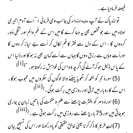
فیصلہ فرمادیا ہے۔
اللہ
علیہ السَّلام
تو
پاک نے آپ
کی جانب وحی فرمائی : “ اے آدم ! تیری
اولاد میں سے جو شخص بھی یہ دعا کرے گا میں اس کے غم واَلَم اور تنگی دُور
کردوں گا ، اس کے دل سے فقر کاغم نکال کر اُسے بے نیاز کر دوں گا
اوراُسے وہاں سے رزق دوں گا جہاں سے اُسے گمان بھی نہ ہو گا اور دُنیا اس
[i]
)
(
کے پاس ذلیل ہو کرآئے گی اگرچہ وہ اس کی خواہش نہ رکھتاہو۔ “
(5) سورهٔ حجر کو لکھ کر تعویذ پہننے والا لوگوں کی نظروں میں محبوب ہوگا۔
[ii]
)
(
اس کے کاروبار میں ترقی اور روزی میں برکت ہوگی۔
(6) سورهٔ دھر کو بکثرت پڑھنے سے علم و حکمت کی باتیں زبان پر جاری
[iii]
)
(
ہو جاتی ہیں اور
75
بار پڑھنے سے روزی میں برکت ہوتی ہے۔
اللہ
(7)
كریم کا ذکر کرنا یعنی خالقِ حقیقی کو یاد رکھنا اور اس کی تسبیح بیان