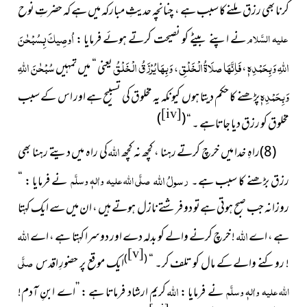
کرنا بھی رزق ملنے کا سبب ہے ، چنانچہ حدیثِ مبارکہ میں ہے کہ حضرتِ نوح
اُوصِيكَ بِسُبْحٰنَ
علیہ السَّلام
نے اپنے بیٹے کو نصیحت کرتے ہوئے فرمایا :
اللهِ وَبِحَمْدِهٖ
فَاِنَّهَا صلَاةُ الْخَلْقِ ، وَبِهَا يُرْزَقُ الْخَلْقُ
سُبْحٰنَ
اللہِ
،
یعنی “ میں تمہیں
وَبِحَمْدِہٖ
پڑھنے کا حکم دیتا ہوں کیونکہ یہ مخلوق کی تسبیح ہے اور اس کے سبب
[iv]
)
(
مخلوق کو رزق دیا جاتاہے ۔ “
اللہ
(8)راہِ خدا میں خرچ کرتے رہنا ، کچھ نہ کچھ
کی راہ میں دیتے رہنا بھی
رسولُ
اللہ
صلَّی اللہ علیہ واٰلہٖ وسلَّم
رزق بڑھنے کا سبب ہے۔
نے فرمایا : “
روزانہ جب صبح ہوتی ہےتو دو فرشتے نازل ہوتے ہیں ، ان میں سے ایک کہتا
اللہ
اللہ
ہے ، اے
! خرچ کرنے والے کو بدلہ دے اور دوسرا کہتا ہے ، اے
[v]
)
(
صلَّی
! روکنے والے کے مال کو تلف کر۔ “
ایک موقع پر حضورِ اقدس
اللہ
اللہ علیہ واٰلہٖ وسلَّم
نے فرمایا :
کریم ارشاد فرماتا ہے : ’’اے ابنِ آدم!