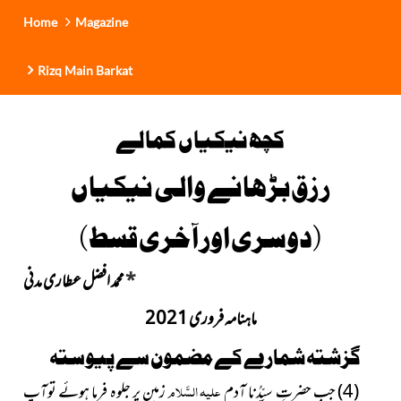
Home
Magazine
Rizq Main Barkat
کچھ نیکیاں کمالے
رزق بڑھانے والی نیکیاں
(دوسری اور آخری قسط)
*
محمد افضل عطاری مدنی
ماہنامہ فروری 2021
گزشتہ شمارے کے مضمون سے پیوستہ
علیہ السَّلام
(4) جب حضرتِ سیِّدُنا آدم
زمین پر جلوہ فرما ہوئے توآپ