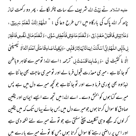
بَیْتُ
اللہ
علیہ السَّلام
نے
شریف کے سات چکر لگائے ، پھر دو رکعت نماز
اللہ
اللّٰهُمَّ اِنَّكَ تَعْلَمُ سَرِيرَتي ،
پڑھ کر
پاک کی بارگاہ میں اس طرح دعا کی : “
وَعَلَانِيَتِي فَاقْبَلْ مَعْذِرَتِي
وَتَعْلَمُ حَاجَتِي فَاَعْطِنِي سُؤْلِي
وَتَعْلَمُ مَا فِي نَفْسِي فَاغْفِرْ
،
،
لِي ذَنْبِي اللّٰهُمَّ اِنِّي اَسْاَلُكَ اِيمَانًا يُبَاشِرُ قَلْبِي
وَيَقِينًا صَادِقًا حَتَّى اَعْلَمَ اَنَّه
،
لَا يُصِيبُنِي
وَرِضًابِمَا قَسَمْتَ لِي
اللہ
،
“
ترجمہ : اے
! تو میرے ظاہر وباطن
اِلَّا مَا كَتَبْتَ لِي
کو جانتا ہے ، میری معذرت قبول فرما لے اور تو میری حاجت بھی جانتا ہے
لہٰذاوہ بھی پوری فرما دے اور تو جانتاہے جو کچھ میرے دل میں ہے پس
اللہ
میرے گناہوں کو بخش دے۔ اے
! میں تجھ سے ایسے ایمان اور یقینِ
صادق کا سوال کرتا ہوں جو میرے دل میں بس جائے یہاں تک کہ میں یقین
کر لوں کہ مجھے وہی تکلیف پہنچ سکتی ہے جو تو نے میرے لئے لکھ دی ہے
اور اس پر راضی رہنے کا سوال کرتا ہوں جس کا تو نے میرے بارے میں