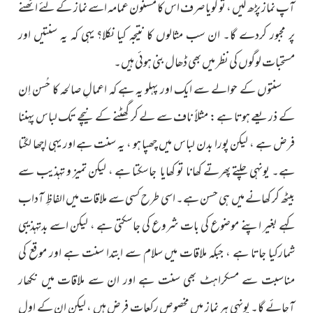
آپ نماز پڑھ لیں ، تو گویا صرف اس کا مسنون عمامہ اسے نماز کے لئے اٹھنے
پر مجبور کردے گا۔ ان سب مثالوں کا نتیجہ کیا نکلا؟ یہی کہ یہ سنتیں اور
مستحبات لوگوں کی نظر میں بھی ڈھال بنی ہوئی ہیں۔
سنتوں کے حوالے سے ایک اور پہلو یہ ہے کہ اعمالِ صالحہ کا حُسن اِن
کے ذریعے ہوتا ہے : مثلاً ناف سے لے کر گھٹنے کے نیچے تک لباس پہننا
فرض ہے ، لیکن پورا بدن لباس میں چھپا ہو ، یہ سنت ہے اور یہی اچھا لگتا
ہے۔ یونہی چلتے پھرتے کھانا تو کھایا جاسکتا ہے ، لیکن تمیز و تہذیب سے
بیٹھ کر کھانے میں ہی حسن ہے۔ اسی طرح کسی سے ملاقات میں الفاظِ آداب
کہے بغیر اپنے موضوع کی بات شروع کی جاسکتی ہے ، لیکن اسے بدتہذیبی
شمارکیا جاتا ہے ، جبکہ ملاقات میں سلام سے ابتدا سنت ہے اور موقع کی
مناسبت سے مسکراہٹ بھی سنت ہے اور ان سے ملاقات میں نکھار
آجائے گا۔ یونہی ہر نماز میں مخصوص رکعات فرض ہیں ، لیکن ان کے اول