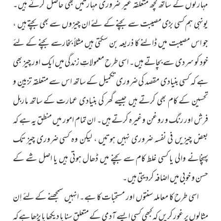
مہارتوں کے ساتھ کچھ متعلقہ غیر ضروری مہارتیں بھی حاصل کرتے ہیں۔
یونہی ہم کسی بڑی مصیبت سے بچنے کے لئے ان چیزوں سے بھی بچتے ہیں ،
جو اس مصیبت میں ڈالنے کا ذریعہ بن سکتی ہیں مثلاً بخارسے بچنے کے لئے
خود کو سردی سے بچاتے ہیں۔ اسی طرح معمولاتِ زندگی میں ایک اور چیز بھی
ہے کہ کسی بنیادی مقصد کی ضروری تکمیل کے ساتھ اس سے متعلقہ تزیین و
تحسین کے کام بھی کرتے ہیں جیسے گھر کی بنیادی عمارت کے ساتھ ماربل
فرش اور رنگ و روغن وغیرہ کرتے ہیں۔ ان تمام امور میں منطق یہ ہے کہ
بعض چیزیں فی نفسہ ضروری نہیں ہوتیں ، لیکن وہ کسی ضروری چیز تک
پہنچانے والی یا کسی غلط کام سے بچنے میں ڈھال ہوتی ہیں یا اصل شے کے
حسن و خوبی میں اضافہ کردیتی ہیں۔
اسی طرح کا معاملہ سنتوں اور مستحبات کا ہے۔ انہیں سمجھنے کے لئے اِن
مثالوں پر غور کریں کہ کبھی کسی ایسے آدمی کے متعلق سنا یا دیکھا یا پڑھا ہے کہ