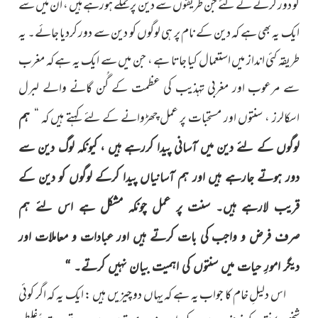
کو دور کرنے کے لئے جن طریقوں سے دین پر حملے ہورہے ہیں ، ان میں سے
ایک یہ بھی ہے کہ دین کے نام پر ہی لوگوں کو دین سے دور کردیا جائے۔ یہ
طریقہ کئی انداز میں استعمال کیا جاتا ہے ، جن میں سے ایک یہ ہے کہ مغرب
سے مرعوب اور مغربی تہذیب کی عظمت کے گُن گانے والے لبرل
اسکالرز ، سنتوں اور مستحبات پر عمل چھڑوانے کے لئے کہتے ہیں کہ “
ہم
لوگوں کے لئے دین میں آسانی پیدا کررہے ہیں ، کیونکہ لوگ دین سے
دور ہوتے جارہے ہیں اور ہم آسانیاں پیدا کرکے لوگوں کو دین کے
قریب لارہے ہیں۔ سنت پر عمل چونکہ مشکل ہے اس لئے ہم
صرف فرض و واجب کی بات کرتے ہیں اور عبادات و معاملات اور
دیگر امورِ حیات میں سنتوں کی اہمیت بیان نہیں کرتے۔ “
اس دلیلِ خام کا جواب یہ ہے کہ یہاں دو چیزیں ہیں : ایک یہ کہ اگر کوئی