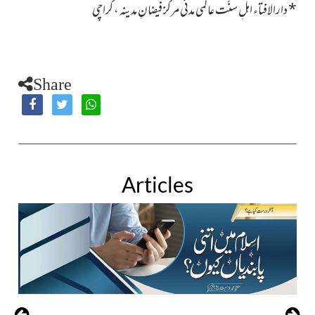
*
دارالافتاء اہلِ سنّت عالمی مدنی مرکز فیضانِ مدینہ ، کراچی
Share
Articles