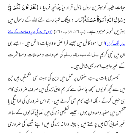
لَقَدْ كَانَ لَكُمْ فِیْ
حیاتِ طیبہ کو بہترین رول ماڈل قرار دیا چنانچہ فرمایا :
(
رَسُوْلِ اللّٰهِ اُسْوَةٌ حَسَنَةٌ
اللہ
)ترجمہ : بیشک تمہارے لئے
کے رسول میں
بہترین نمونہ موجود ہے۔
(پ21 ، احزاب : 21)
(اس آیت کی مزید وضاحت کے لئے
اس اسوہ کامل میں جیسے فرائض و واجبات داخل ہیں ، ایسے ہی
یہاں کلک کریں)
صلَّی اللہ علیہ واٰلہٖ وسلَّم
ان میں نبی کریم
کی عبادات و معاملات و معاشرت
کے غیر واجب امور بھی شامل ہیں۔
تیسری بات یہ ہے سنتوں پر عمل میں دین کی بہت سی حکمتیں ہیں جن
میں سے کچھ کو یوں سمجھا جاسکتا ہے کہ ہم اپنی زندگی میں صرف ضروری کام
ہی نہیں کرتے ، بلکہ ایسے کام بھی کرتے ہیں ، جو اس ضروری کی ادائیگی یا
تکمیل میں مفید و معاون ہوں ، جیسے تعلیمی زندگی میں نصابی کتابوں کے ساتھ
غیر نصابی کتابیں پڑھتے ہیں یا پیشہ ورانہ زندگی میں اپنے شعبے کی ضروری