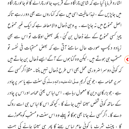
اشارہ فرمایا گیا ہے کہ شاہی چراگاہ کے قریب جانور چرائے گا تو جانور چراگاہ
میں جاپڑیں گے ، لہٰذا عافیت اسی میں ہے کہ کناروں سے بھی دور رہے تاکہ
اصل ممنوع میں نہ جاپڑے۔ یہ وہی ڈھال والا معاملہ ہے کہ ایک غیر ممنوع
چیز کسی ممنوع کے لئے ڈھال بن گئی ، بلکہ بعض اوقات تو اس سے بھی
زیادہ دلچسپ صورتِ حال سامنے آتی ہے کہ بعض مستحبات فی نفسہ تو
مستحب ہی ہوتے ہیں ، لیکن وہ گناہوں کے آگے ایسے ڈھال بن جاتے ہیں
کہ کوئی دوسرا ضروری عمل بھی اس طرح ڈھال نہیں بنتا۔ مثلاً اگر کسی کے
صلَّی اللہ علیہ واٰلہٖ وسلَّم
سرپر عمامہ ہے ، جو نبی کریم
کی سنت ہے یا سر پر چادر
ہے ، جو بزرگانِ دین کا معمول رہا ہے۔ اس لباس یعنی عمامہ اور اس پر چادر
کے ساتھ کوئی شخص سینما نہیں جائے گا ، کیونکہ اس کا لباس ہی اسے روک
دے گا۔ اگر کسی نے جانا بھی ہوگا تو پہلے وہ اس سنت و مستحب کو چھوڑے
گا ، پینٹ شرٹ یا کوئی عام لباس پہنے گا پھر ہی سینما جانے کی ہمت