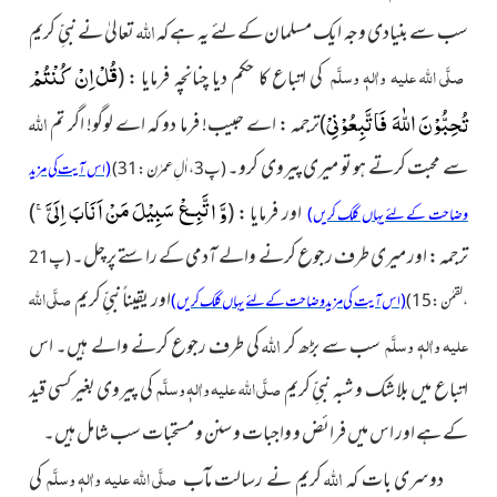
اللہ
سب سے بنیادی وجہ ایک مسلمان کےلئے یہ ہے کہ
تعالیٰ نے نبیِّ کریم
قُلْ اِنْ كُنْتُمْ
صلَّی اللہ علیہ واٰلہٖ وسلَّم
کی اتباع کا حکم دیا چنانچہ فرمایا :
(
تُحِبُّوْنَ اللّٰهَ فَاتَّبِعُوْنِیْ
اللہ
)ترجمہ : اے حبیب! فرما دو کہ اے لوگو! اگر تم
سے محبت کرتے ہو تو میری پیروی کرو۔
(پ3 ، اٰلِ عمرٰن : 31)
(اس آیت کی مزید
وَّ اتَّبِـعْ سَبِیْلَ مَنْ اَنَابَ اِلَیَّۚ-
اور فرمایا :
(
)
وضاحت کے لئے یہاں کلک کریں)
ترجمہ : اور میری طرف رجوع کرنے والے آدمی کے راستے پر چل۔
(پ21
صلَّی اللہ
اور یقیناً نبیِّ کریم
، لقمٰن : 15)
(اس آیت کی مزید وضاحت کے لئے یہاں کلک کریں)
اللہ
علیہ واٰلہٖ وسلَّم
سب سے بڑھ کر
کی طرف رجوع کرنے والے ہیں۔ اس
صلَّی اللہ علیہ واٰلہٖ وسلَّم
اتباع میں بلا شک و شبہ نبیِّ کریم
کی پیروی بغیر کسی قید
کے ہے اور اس میں فرائض و واجبات و سنن و مستحبات سب شامل ہیں۔
اللہ
صلَّی اللہ علیہ واٰلہٖ وسلَّم
دوسری بات کہ
کریم نے رسالت مآب
کی