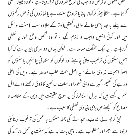
شخص سنتوں کو فرض و واجب کی طرح ضروری قرار دیتا ہے ، تو وہ یقیناً غلطی
کرتا ہے۔ مثلاً بیٹھ کر کھانا پینا یا تراویح سنت ہے یا نمازوں کی فرض رکعتوں
سے پہلے یا بعد پڑھی جانے والی رکعتیں
(وتر کے علاوہ سب )
سنت و نفل
ہیں اور کوئی انہیں واجب و لازم کہے ، تو وہ شخص واضح طور پر غلطی
کررہاہے۔ یہ ایک مختلف معاملہ ہے۔ لیکن یہاں دوسری چیز یہ ہے کہ کیا
ہمیں سنتوں کی ترغیب دینی چاہئے اور لوگوں کو سکھانی چاہئیں یا سنتوں کو
اصلاً اہمیت نہ دی جائے؟ یہ اصل بحث طلب معاملہ ہے۔ دین کی اعلیٰ
درجے کی تعلیم ، گہرے دینی شعور اور سلف صالحین کا ذوق رکھنے والے اہلِ
علم یہ کہتے ہیں کہ لبرل اسکالرز کی یہ سوچ حقیقت میں دین کے مقاصد و
مصالح کو سمجھنے میں بڑی بنیادی غلطی کا سبب ہے۔
صلَّی اللہ علیہ واٰلہٖ وسلَّم
نبیِّ کریم
کی جملہ سنتوں پر عمل کی ترغیب دیناکئی
وجوہ سے اہم اور مطلوب ہے۔ پہلی بات یہ ہے کہ سنت پر عمل در آمد کی