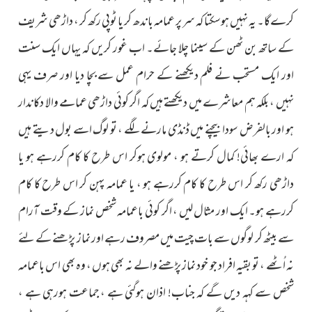
کرےگا۔ یہ نہیں ہوسکتا کہ سر پر عمامہ باندھ کر یا ٹوپی رکھ کر ، داڑھی شریف
کے ساتھ بن ٹھن کے سینما چلا جائے۔ اب غور کریں کہ یہاں ایک سنت
اور ایک مستحب نے فلم دیکھنے کے حرام عمل سے بچا دیا اور صرف یہی
نہیں ، بلکہ ہم معاشرے میں دیکھتے ہیں کہ اگر کوئی داڑھی عمامے والا دکاندار
ہو اور بالفرض سودا بیچنے میں ڈنڈی مارنے لگے ، تو لوگ اسے بول دیتے ہیں
کہ ارے بھائی! کمال کرتے ہو ، مولوی ہوکر اس طرح کا کام کررہے ہو یا
داڑھی رکھ کر اس طرح کا کام کررہے ہو ، یا عمامہ پہن کر اس طرح کا کام
کررہے ہو۔ ایک اور مثال لیں ، اگر کوئی باعمامہ شخص نماز کے وقت آرام
سے بیٹھ کر لوگوں سے بات چیت میں مصروف رہے اور نماز پڑھنے کے لئے
نہ اُٹھے ، تو بقیہ افراد جو خود نماز پڑھنے والے نہ بھی ہوں ، وہ بھی اس باعمامہ
شخص سے کہہ دیں گے کہ جناب! اذان ہوگئی ہے ، جماعت ہورہی ہے ،