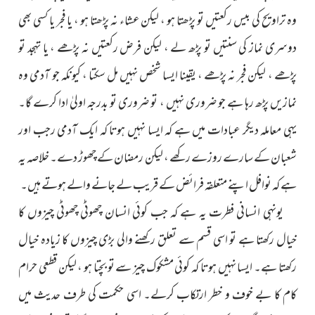
وہ تراویح کی بیس رکعتیں تو پڑھتا ہو ، لیکن عشاء نہ پڑھتا ہو ، یا فجر یا کسی بھی
دوسری نماز کی سنتیں تو پڑھ لے ، لیکن فرض رکعتیں نہ پڑھے ، یا تہجد تو
پڑھے ، لیکن فجر نہ پڑھے ، یقینا ایسا شخص نہیں مل سکتا ، کیونکہ جو آدمی وہ
نمازیں پڑھ رہا ہے جو ضروری نہیں ، تو ضروری تو بدرجہ اولیٰ ادا کرے گا۔
یہی معاملہ دیگر عبادات میں ہے کہ ایسا نہیں ہوتا کہ ایک آدمی رجب اور
شعبان کے سارے روزے رکھے ، لیکن رمضان کے چھوڑ دے۔ خلاصہ یہ
ہے کہ نوافل اپنے متعلقہ فرائض کے قریب لے جانے والے ہوتے ہیں۔
یونہی انسانی فطرت یہ ہے کہ جب کوئی انسان چھوٹی چھوٹی چیزوں کا
خیال رکھتا ہے تو اسی قسم سے تعلق رکھنے والی بڑی چیزوں کا زیادہ خیال
رکھتا ہے۔ ایسا نہیں ہوتا کہ کوئی مشکوک چیز سے تو بچتا ہو ، لیکن قطعی حرام
کام کا بے خوف و خطر ارتکاب کرلے۔ اسی حکمت کی طرف حدیث میں