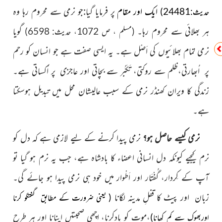
ایک اور مقام
پر فرمایا
گیا:جو نرمی سے محروم رہا وہ
حدیث:24481)
ہر بھلائی سے محروم رہا۔
گویا
(مسلم ، ص 1072، حدیث: 6598)
نرمی تمام بھلائیوں کی اَصْل ہے۔ یہ ایسی صفت ہے جو انسان کو
رحم
پر اُبھارتی،ظلم سے روکتی، تَکَبُّر سے بچاتی اور عاجزی پر اُکساتی ہے۔
زندگی کا ویران کھنڈر نرمی کے سبب عالیشان محل میں تبدیل ہوسکتا
ہے۔
نرمی کیسے حاصل ہو؟
نرمی پیدا کرنے کے لیے لازمی ہے کہ دل
کو
نرم کیجیے کیونکہ دل انسانی اعضاء کا بادشاہ ہے، جب یہ نرم ہو گیا تو
آپ کے کِردار، گُفْتَار اور اَطْوار میں خود ہی نرمی پیدا ہو جائے گی۔
زبان اور پیٹ کا قفلِ مدینہ لگانا
( یعنی ضرورت کے مطابق گفتگو کرنا
،موت
کو یادکرنا، اچھی صحبتیں اپنانا اور
ہر طرح
اوربھوک سے کم کھانا)