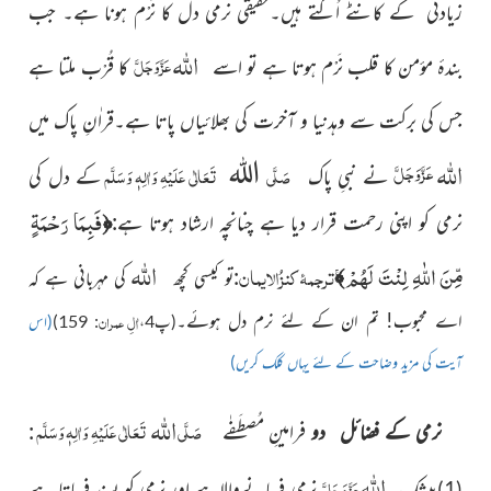
زیادتی کے کانٹے اُگتے ہیں۔حقیقی نرمی دل کا نَرْم ہونا ہے۔
جب
اللہ
عَزَّوَجَلَّ
بندۂ مؤمن کا قلب نَرْم
ہوتا ہے تو اسے
کا قُرْب ملتا ہے
جس کی برکت سے وہ
دنیا و آخرت کی بھلائیاں پاتا ہے
۔قراٰنِ پاک میں
اللہ
اللہ
عَزَّوَجَلَّ
صَلَّی
تَعَالٰی عَلَیْہِ وَاٰلِہٖ وَسَلَّم
نے
نبیِ پاک
کے دل کی
فَبِمَا رَحْمَةٍ
نرمی کو اپنی رحمت
قرار
دیا ہے چنانچہ ارشاد ہوتا ہے:
﴿
اللہ
مِّنَ اللّٰهِ لِنْتَ لَهُمْۚ
ترجمۂ کنزُالایمان
:
﴾
تو کیسی کچھ
کی مہربانی ہے کہ
اٰلِ عمران
اے محبوب! تم ان کے لئے نرم دل ہوئے۔
(پ4،
: 159)
(اس
آیت کی مزید وضاحت کے لئے یہاں کلک کریں)
اللہ
صَلَّی
تَعَالٰی عَلَیْہِ وَاٰلِہٖ وَسَلَّم
نرمی کے فضائل دو
فرامینِ مُصطَفٰے
:
اللہ
عَزَّ وَجَلَّ
بیشک
نرمی فرمانےوالاہے اور نرمی کو پسند
فرماتا ہے
(1)