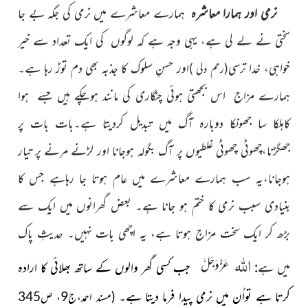
نرمی اور ہمارا معاشرہ
ہمارے معاشرے میں نرمی کی جگہ بے جا
سختی نے لے لی ہے، یہی وجہ ہے کہ لوگوں کی ایک تعداد سے خیر
خواہی، خدا ترسی
اور حسنِ سلوک کا جذبہ بھی دم توڑ رہا ہے۔
(رحم دلی )
ہمارے مزاج اس بجھتی
ہوئی چنگاری کی مانند ہوچکے ہیں جسے ہوا
کاہلکا سا جھونکا دوبارہ آگ میں
تبدیل کردیتا ہے۔بات بات پر
جھگڑنا،چھوٹی چھوٹی غلطیوں پر آگ
بگولہ ہوجانا اور لڑنے مرنے پر تیار
ہوجانا
،یہ سب ہمارے معاشرے
میں عام ہوتا
جا
رہاہے جس کا
بنیادی سبب نرمی کا ختم
ہو جانا ہے۔ بعض گھرانوں میں ایک سے
بڑھ کر ایک سخت مزاج
ہوتا ہے، یہ اچھی بات نہیں۔ حدیثِ پاک
اللہ
عَزَّوَجَلَّ
میں ہے
:
جب کسی گھر والوں کے ساتھ بھلائی کا ارادہ
کرتا ہے تواُن میں نرمی پیدا فرما
دیتا ہے۔
(مسند احمد،ج9، ص345