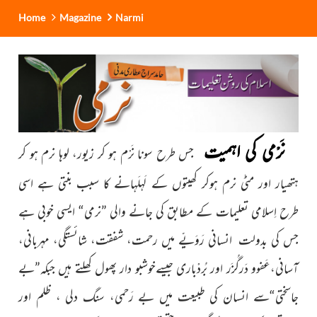
Home
Magazine
Narmi
نَرْمی کی اہمیت
جس طرح سونا نَرْم ہو کر زیور، لوہا نرم ہو کر
ہتھیار
اور مٹی نرم ہوکر کھیتوں کے لَہلَہانے کا سبب بنتی ہے اسی
طرح
اِسلامی تعلیمات کے مطابق کی جانے والی ”نرمی“ ایسی خوبی ہے
جس
کی بدولت انسانی رَوَیّے میں رحمت، شفقت، شائستگی، مہربانی،
آسانی،عَفوو دَرگُزَر اور بُردْباری
جیسےخوشبو دار پھول کھلتے ہیں
جبکہ”بے
جاسختی“سے انسان کی طبیعت میں بے رَحمی، سنگ دلی
، ظلم اور