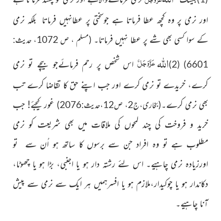
اور نرمی پر وہ کچھ عطا فرماتا ہے جوسختی پر عطانہیں فرماتا
بلکہ
نرمی
کے سوا کسی بھی شے پر عطا نہیں فرماتا۔
(مسلم ، ص 1072، حدیث:
اللہ
عَزَّوَجَلَّ
اس شخص پر رحم فرمائےجو بیچے تو نرمی
(2)
6601)
کرے، خریدے تو
نرمی کرے اور جب اپنے حق کا تقاضا کرے تب
بھی نرمی کرے۔
غور کیجئے! جب
(بخاری،ج2، ص12،حدیث:2076)
خرید و فروخت کی چند لمحوں کی ملاقات میں بھی شریعت کو نرمی
مطلوب
ہے تو
وہ افراد جن سے برسوں کا ساتھ ہو اُن سے تو
اورزیادہ نرمی چاہیے۔
اس لئے رشتہ دار ہو یا اجنبی، بڑا ہو یا چھوٹا،
دکاندار ہو یا چوکیدار،ملازم ہو یا افسرہمیں ہر ایک سے نرمی سے پیش
آنا چاہیے۔