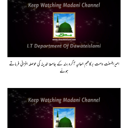
امیراہلسنت دامت برکاتہم العالیہ آگرہ ہند کے جامعۃ المدینہ کی حوصلہ افزائی فرماتے
ہوئے