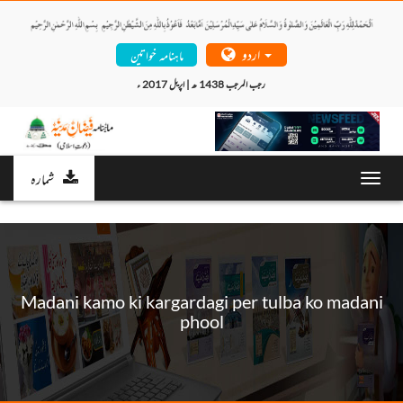
اردو
ماہنامہ خواتین
رجب المرجب 1438 ھ | اپریل 2017 ء 
شمارہ
Toggl
navig
Madani kamo ki kargardagi per tulba ko madani
phool