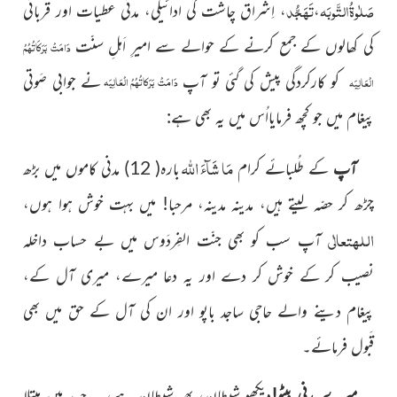
صَلٰوۃُالتَّوبَہ
تَہَجُّد
،
، اِشراق چاشت کی ادائیگی، مدنی عطیات اور قربانی
کی کھالوں کے جمع کرنے کے حوالے سے امیرِ اَہلِ سنّت
دَامَتْ بَرَکَاتُہُمُ
کو کارکردگی پیش کی گئی تو آپ
نے جوابی صَوتی
دَامَتْ بَرَکاتُہُمُ الْعَالِیَہ
الْعَالِیَہ
پیغام میں جو کچھ فرمایااُس میں یہ بھی ہے:
اللّٰہ
مَا شَآءَ
آپ
کے طُلبائے کرام
بارہ( 12) مدنی کاموں میں بڑھ
چڑھ کر حصّہ لیتے ہیں، مدینہ مدینہ، مرحبا! میں بہت خوش ہوا ہوں،
اللہ
تعالٰی
آپ سب کو بھی جنّت الفِردَوس میں بے حساب داخلہ
نصیب کر کے خوش کر دے اور یہ دعا میرے، میری آل کے،
پیغام دینے والے حاجی ساجد باپو اور ان کی آل کے حق میں بھی
قَبول فرمائے۔
میرے مدنی بیٹو!
دیکھو شیطان، پھر شیطان ہے، یہ حسد میں مبتلا