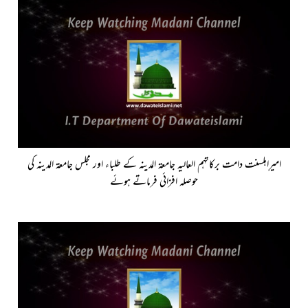
امیرِاہلسنت دامت برکاتہم العالیہ جامعۃ المدینہ کے طلباء اور مجلس جامعۃ المدینہ کی
حوصلہ افزائی فرماتے ہوئے