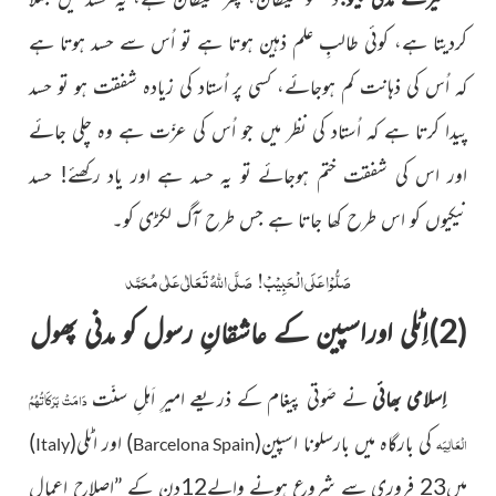
کردیتا ہے، کوئی طالبِ علم ذہین ہوتا ہے تو اُس سے حسد ہوتا ہے
کہ اُس کی ذہانت کم ہوجائے، کسی پر اُستاد کی زیادہ شفقت ہو تو حسد
پیدا کرتا ہے کہ اُستاد کی نظر میں جو اُس کی عزّت ہے وہ چلی جائے
اور اس کی شفقت ختم ہوجائے تو یہ حسد ہے اور یاد رکھئے! حسد
نیکیوں کو اس طرح کھا جاتا ہے جس طرح آگ لکڑی کو۔
صَلُّوْا عَلَی الْحَبِیْبْ!
صَلَّی اللّٰہُ تَعَالٰی عَلٰی مُحَمَّد
(2)اِٹلی اوراسپین کے عاشقانِ رسول کو مدنی پھول
اِسلامی بھائی
نے صَوتی پیغام کے ذریعے امیرِ اَہلِ سنّت
دَامَتْ بَرَکَاتُہُمُ
کی بارگاہ میں بارسلونا اسپین(
) اور اٹلی(
)
الْعَالِیَہ
Italy
Barcelona Spain
میں23 فروری سے شروع ہونے والے12دن کے ”اصلاحِ اعمال