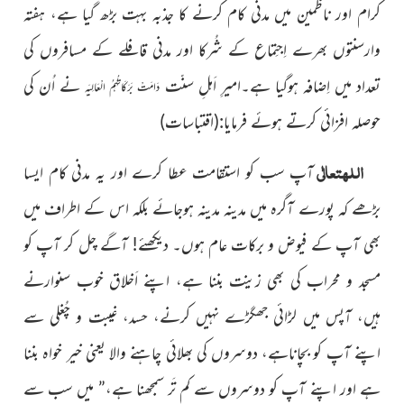
کرام اور ناظمین میں مدنی کام کرنے کا
جذبہ
بہت بڑھ گیا ہے، ہفتہ
وارسنتوں بھرے اِجتِماع کے شُرکا اور مدنی
قافلے کے مسافروں کی
تعداد میں اِضافہ ہوگیا ہے۔امیرِ اَہلِ سنّت
نے اُن کی
دَامَتْ بَرَکَاتُہُمُ الْعَالِیَہ
حوصلہ افزائی کرتے ہوئے فرمایا:(اقتباسات)
اللہ
تعالٰی
آپ سب کو استقامت عطا کرے اور یہ مدنی کام ایسا
بڑھے کہ پورے آگرہ میں مدینہ مدینہ ہوجائے بلکہ اس کے اطراف میں
بھی آپ کے فیوض و برکات عام ہوں۔ دیکھئے! آگے چل کر آپ کو
مسجد و محراب کی بھی زینت بننا ہے، اپنے اَخلاق خوب سنوارنے
ہیں، آپس میں لڑائی جھگڑے نہیں کرنے، حسد، غیبت و چُغلی سے
اپنے آپ کو بچاناہے، دوسروں کی بھلائی چاہنے والا یعنی خیر خواہ بننا
ہے اور اپنے آپ کو دوسروں سے کم تَر سمجھنا ہے،” میں سب سے