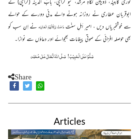
نوری کابینہ، ڈویژن نگاہِ مرشد، نیو کراچی، بابُ المدینہ (کراچی) کے
ابوقربان عطاری نے روزانہ ہونے والے مدنی دورے کے حوالے
سے خوشخبریاں دیں ، امیرِ اَہلِ سنّت
نے اِن سب کو
دَامَتْ بَرَکَاتُہُمُ الْعَالِیَہ
بھی حوصلہ افزائی کے صوتی پیغامات بھجوائے اور دعاؤں سے نوازا۔
صَلُّوْا عَلَی الْحَبِیْبْ!
صَلَّی اللّٰہُ تَعَالٰی عَلٰی مُحَمَّد
Share
Articles