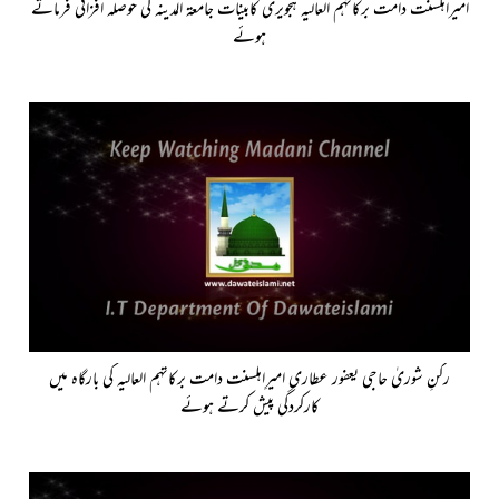
امیراہلسنت دامت برکاتہم العالیہ ہجویری کابینات جامعۃ المدینہ کی حوصلہ افزائی فرماتے
ہوئے
رکنِ شوریٰ حاجی یعفور عطاری امیرِاہلسنت دامت برکاتہم العالیہ کی بارگاہ میں
کارکردگی پیش کرتے ہوئے