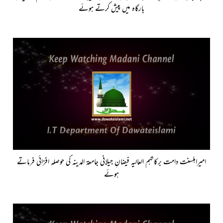
بارگاہ میں پیش کرتے ہوئے
امیراہلسنت دامت برکاتہم العالیہ فیضانِ جیلانی جامعۃ المدینہ کی حوصلہ افزائی فرماتے
ہوئے