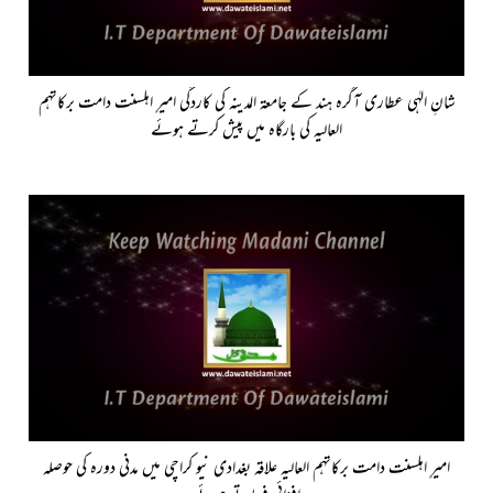
شانِ الہٰی عطاری آگرہ ہند کے جامعۃ المدینہ کی کاردگی امیرِ اہلسنت دامت برکاتہم
العالیہ کی بارگاہ میں پیش کرتے ہوئے
امیرِ اہلسنت دامت برکاتہم العالیہ علاقہ بغدادی نیو کراچی میں مدنی دورہ کی حوصلہ