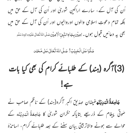
اُن کی آل کے، سارے
اراکینِ شوریٰ اور اُن کی آل کے حق میں
بلکہ تمام دعوتِ اسلامی
والوں اوروالیوں اور اُن کی آل کے حق میں
اٰمِیْن بِجَاہِ النَّبِیِّ الْاَمِیْن
بھی یہ دعائیں قبول ہوں۔
صَلَّی اللّٰہُ تَعَالٰی عَلَیْہِ واٰلِہٖ وَسَلَّم
صَلُّوْا عَلَی الْحَبِیْبْ!
صَلَّی اللّٰہُ تَعَالٰی عَلٰی مُحَمَّد
(3)آگرہ (ہند) کے طلبائے کرام کی بھی کیا بات
ہے!
جَامِعَۃُ الْمَدِیْنَہ
فیضانِ صِدِّیقِ اکبر آگرہ(ہند) کے ناظِم
صاحب نے
جَامِعَۃُ
الْمَدِیْنَہ
صَوتی پیغام کے ذریعے بتایاکہ نگران شوریٰ کا
کے
حوالے سے ہونے والاتربیتی بیان سننے کے بعد طلبائے
کرام، اساتذۂ