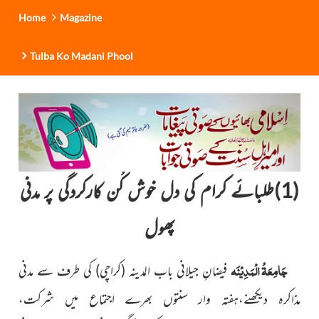
Home
Magazine
Tulba Ko Madani Phool
(1)طلبائے کرام کی دل خوش کُن کارکردگی پر مدنی
پھول
جَامِعَۃُ الْمَدِیْنَہ
فیضانِ جیلانی باب المدینہ (کراچی) کی طرف
سے مدنی
مذاکرہ دیکھنے،ہفتہ وار سنتوں بھرے اجتماع میں شرکت،