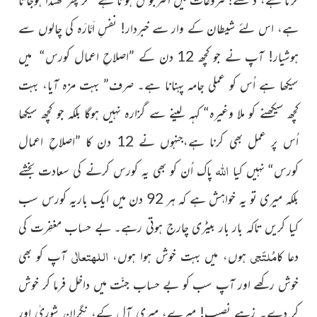
ہے، اس لئے شیطان کے وار سے خبردار! نفسِ اَمَّارَہ کی چالوں سے
ہوشیار! آپ نے جو کچھ 12 دن کے ”اصلاحِ اعمال کورس“ میں
سیکھا ہے اُس کو عملی جامہ پہنانا ہے۔ صرف” بہت مزہ آیا، بہت
کچھ سیکھنے کو ملا وغیرہ“ کہہ لینے سے گزارہ نہیں ہوگا بلکہ جو کچھ سیکھا
اُس پر عمل بھی کرنا ہے،جنہوں نے 12 دن کا ”اصلاحِ اعمال
اللہ
کورس“ نہیں کیا
پاک اُن کو بھی یہ کورس کرنے کی سعادت بخشے
بلکہ میری تو یہ خواہش ہے کہ ہر 92 دن میں ایک باریہ کورس سب
کیا کریں تاکہ بار بار بیٹری چارج ہوتی رہے۔ بے حساب مغفِرت کی
اللہ
مُلتَجی
تعالٰی
دعا کا
ہوں، میں بہت خوش ہوا ہوں،
آپ کو بھی
خوش رکھے اور آپ سب کو بے حساب جنّت میں داخل فرما کر خوش
کر دے۔ زہے نصیب! میرے، میری آل کے، نگرانِ شوریٰ اور