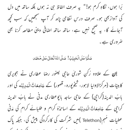
بُرا ہوں، نگاہِ کرم ہو!“ یہ صرف الفاظ ہی نہ ہوں بلکہ ساتھ میں دل
کی آوازبھی ہو۔ صرف درسِ نظامی پڑھ کر آپ سمجھیں کہ سب کچھ
آجائے گا، یہ صحیح نہیں ہے، ساتھ ساتھ اضافی دینی مطالعہ کرنا بھی
ضروری ہے۔
صَلُّوْا عَلَی الْحَبِیْبْ!
صَلَّی اللّٰہُ تَعَالٰی عَلٰی مُحَمَّد
اِن
کے علاوہ رُکنِ شوریٰ حاجی یعفور رضا عطاری نے ہجویری
جَامِعَاتُ الْمَدِیْنَہ
کابینات (مرکزالاولیا لاہور، شیخوپورہ، قصور) کے
کی اور
بابُ المدینہ(کراچی) کے حاجی ساجد باپوعطاری مدنی نے بابُ المدینہ
جَامِعَاتُ الْمَدِیْنَہ
کراچی کے
کے اساتذۂ کرام و طلبائے کرام کی مَدَنی
عطیات مُہِم(
)میں شرکت کی کارکردگی پیش کی، جبکہ پاک
Telethon