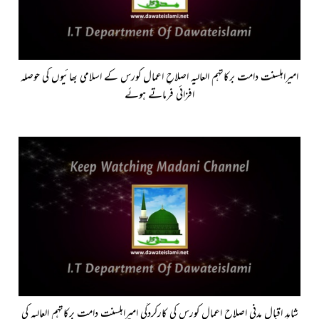
امیراہلسنت دامت برکاتہم العالیہ اصلاحِ اعمال کورس کے اسلامی بھائیوں کی حوصلہ
افزائی فرماتے ہوئے
شاہد اقبال مدنی اصلاحِ اعمال کورس کی کارکردگی امیرِاہلسنت دامت برکاتہم العالیہ کی