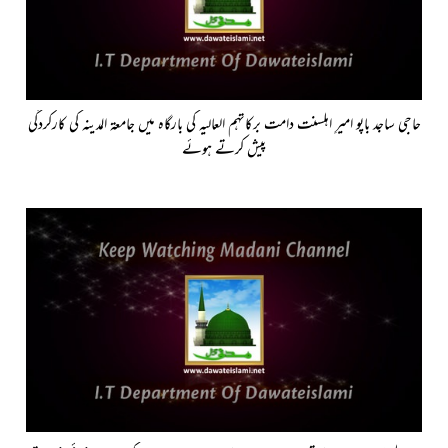
حاجی ساجد باپو امیرِ اہلسنت دامت برکاتہم العالیہ کی بارگاہ میں جامعۃ المدینہ کی کارکردگی
پیش کرتے ہوئے