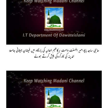
حاجی ساجد باپو امیرِ اہلسنت دامت برکاتہم العالیہ کی بارگاہ میں فیضانِ جیلانی جامعۃ
المدینہ کی کارکردگی پیش کرتے ہوئے