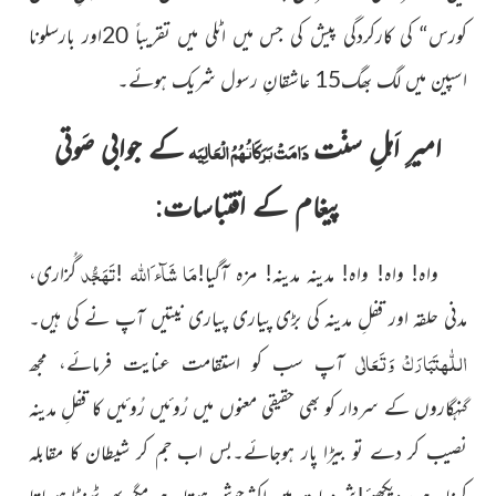
کورس“ کی کارکردگی پیش کی جس میں اٹلی میں تقریباً 20اور بارسلونا
اسپین میں لگ بھگ15 عاشقانِ رسول شریک ہوئے۔
امیرِ اَہلِ سنّت
کے جوابی صَوتی
دَامَتْ بَرَکَاتُہُمُ الْعَالِیَہ
پیغام کے اقتباسات
:
اللّٰہ
مَا شَآء َ
تَہَجُّد
واہ! واہ! واہ! مدینہ مدینہ! مزہ آگیا!
!
گُزاری،
مدنی حلقہ اور قفلِ مدینہ کی بڑی پیاری پیاری نیتیں آپ نے کی ہیں۔
اللّٰہ
تَبَارَکْ وَتَعَالٰی
آپ سب کو استقامت عنایت فرمائے، مجھ
گنہگاروں کے سردار کو بھی حقیقی معنوں میں رُوئیں رُوئیں کا قفلِ مدینہ
نصیب کر دے تو بیڑا پار ہوجائے۔بس اب جم کر شیطان کا مقابلہ
کرنا ہے، دیکھئے!شروعات میں اکثرجوش ہوتا ہے مگر پھر ٹھنڈا ہوجاتا