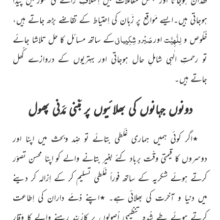
ہوجاتی ہیں۔ایسے مَواقِع پر زَبان کی اِحتیاط کے تقاضے بڑھ
جاتے ہیں،
لِلّٰھِیَّت
صَبْر و شِکِیبائی
خُلُوص و
اور
کے ساتھ مسائل کا حل تلاشا جائے
تو رحمتِ الٰہی شاملِ حال ہوجاتی اور بہتریوں
کے دروازے کُھل
جاتے ہیں۔
دونوں جہانوں کی بھلائیوں پر مَبْنی مَدَنی پھول
٭اگر کوئی ہمیں ہماری غَلَطی بتائے تو ضِد وبحث میں اپنا اور
دوسروں کا قیمتی وقْت برباد کئے بغیر بتانے والے کو اپنا محسن تصوّر
کرتے ہوئے شکریہ کے ساتھ فوراً غَلَطی تسلیم کر کے اِزالہ کر دینے
میں دنیا و آخرت کی بھلائی ہے۔ ٭اپنے ذمّے داران کی اِطاعت
کرتے ہوئے طے شُدہ تنظیمی اُصولوں پر کارْبَند رہنے والے کا وَقار