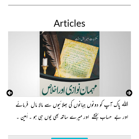
Articles
اللہ
پاک آپ کو دونوں جہانوں کی بھلائیوں سے مالا مال فرمائے
اور بے حساب بخشے اور میرے ساتھ بھی یوں ہی ہو ۔ اٰمین ۔