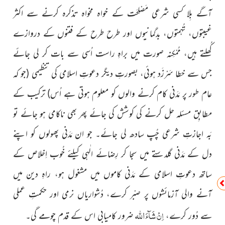
آگے بِلا کسی شرعی مَصْلِحَت کے خواہ مخواہ تذکرہ کرنے سے اکثر
غیبتوں، تُہمتوں، بدگمانیوں اور طرح طرح کے فتنوں کے دروازے
کُھلتے ہیں، مُمْکِنہ صورت میں براہِ راست اُسی سے بات کر لی جائے
جس سے خطا سَرْزَد ہوئی، بصورتِ دیگر دعوتِ اسلامی کی تنظیمی (جو کہ
عام طور پر مَدَنی کام کرنے والوں کو معلوم ہوتی ہے اُس) ترکیب کے
مطابِق مسئلہ حل کرنے کی کوشش کی جائے پھر بھی ناکامی ہو جائے تو
بَہ اجازتِ شرعی چُپ سادھ لی جائے۔ جو ان مَدَنی پھولوں کو اپنے
دل کے مَدَنی گلدستے میں سجا کر رِضائے الٰہی کیلئے خُوب اِخلاص کے
ساتھ دعوتِ اسلامی کے مَدَنی کاموں میں مشغول ہو، راہِ دین میں
آنے والی آزمائشوں پر صبْر کرے، دُشواریاں نرمی اور حکمتِ عملی
اللّٰہ
اِنْ شَآءَ
سے دُور کرے،
ضرور کامیابی اس کے قدم چومے گی۔