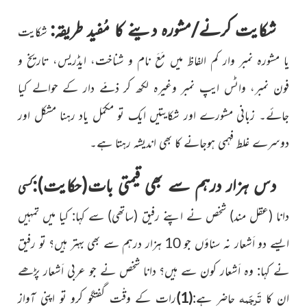
شکایت کرنے/مشورہ دینے کا مُفید طریقہ
:
شکایت
یا مشورہ نمبر وار کم الفاظ میں مَعَ نام و شناخت، ایڈریس، تاریخ و
فون نمبر، واٹس ایپ نمبر وغیرہ لکھ کر ذمّے دار کے حوالے کیا
جائے۔ زبانی مشورے اور شکایتیں ایک تو مکمّل یاد رہنا مشکل اور
دوسرے غلط فہمی ہوجانے کا بھی اندیشہ رہتا ہے۔
دس ہزار درہم سے بھی قیمتی بات(حکایت)
:
کسی
دانا (عقل مند)
شخص نے اپنے رفیق (ساتھی) سے کہا: کیا میں تمہیں
ایسے دو اَشعار نہ سناؤں جو 10 ہزار درہم سے بھی بہتر ہیں؟ تو رفیق
نے کہا: وہ اَشعار کون سے ہیں؟ دانا شخص نے جو عربی اَشعار پڑھے
تَرجَمہ
ان کا
حاضر ہے:
(1)
رات کے وقْت گفتگو کرو تو اپنی آواز