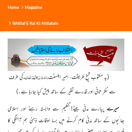
Home
Magazine
Ikhtilaf E Rai Ki Ahtiatain
(یہ مکتوب شیخِ طریقت، امیرِ اہلسنّت
کی طرف
دَامَتْ بَرَکاتُہُمُ الْعَالِیَہ
سے نظرِ ثانی اور قدرے تغیُّر کے ساتھ پیش کیا جارہا ہے۔)
میرے
پیارے مَدَنی بیٹے!تنظیم سے وابَستہ رہنے اور اِسلامی
بھائیوں کے ساتھ مَدَنی کام کرنے میں بسا اَوقات ذِہنی ہم آہَنگی کا
فُقْدان ہوجاتا اور بعض مُعامَلات میں اِختلافِ رائے کی صورتیں پیدا