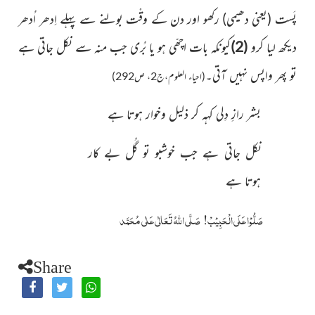
پَست (یعنی دھیمی) رکھو اور دن کے وقْت بولنے سے پہلے اِدھر اُدھر
دیکھ لیا کرو
(2)
کیونکہ بات اچھّی ہو یا بُری جب منہ سے نکل جاتی ہے
تو پھر واپس نہیں آتی۔
(احیاء العلوم،ج2، ص292)
بشر رازِ دِلی کہہ کر ذلیل وخوار ہوتا ہے
نکل جاتی ہے جب خوشبو تو گُل بے کار
ہوتا ہے
صَلُّوْا عَلَی الْحَبِیْبْ!
صَلَّی اللّٰہُ تَعَالٰی عَلٰی مُحَمَّد
Share