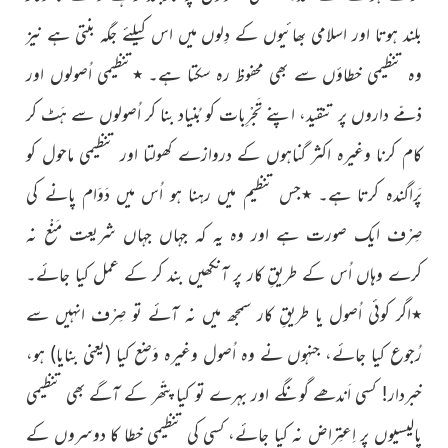
بلند ہوتا اور اسلامی بھائیوں کے دِلوں میں اس کیلئے جگہ بنتی ہے نیز
وہ تنظیمی خطاؤں سے بھی محفوظ رہ سکتا ہے۔ ٭تنظیمی اُصولوں اور
ذمّے داروں پر تنقید، اپنے تَجْرِبات کو بُنیاد بنا کر اُصولوں سے ہَٹ کر
کام کرنا وغیرہ اکثر گناہوں کے دروازے کھولتا اور تنظیمی ماحول کو
پَراگندہ کرتا ہے۔ ٭جس تنظیم میں رہنا ہو اُس میں دَوَام پانے کی
صِرْف ایک صورت ہے اور وہ یہ کہ جہاں جہاں شریعت مَنْع نہ
کرے وہاں اُس کے طریقِ کار پر آنکھیں بند کر کے عمل کیا جائے۔
٭اگر کوئی اُصول یا طریقِ کار سمجھ میں نہ آئے تو صِرْف انہیں سے
رُجوع کیا جائے، جنہوں نے وہ اُصول وغیرہ وَضع کیا (یعنی بنایا) ہو،
خبردار! کسی اَندھے گونگے اور بہرے تو کیا پتّھر کے آگے بھی تنظیمی
پالیسیوں پر اِعتِراض نہ کیا جائے، کسی کی تنظیمی خطا کا دوسروں کے