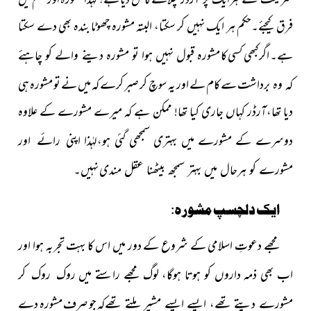
کا حق دیا ہے؟ لہٰذا مشورہ اور حکم میں
فرق کیجئے۔حکم ہر ایک نہیں کر سکتا، البتہ مشورہ چھوٹا بندہ بھی دے سکتا
ہے۔ اگر کبھی کسی کا
مشورہ قبول نہیں ہوا تو مشورہ دینے والے کو چاہئے
سے کام لے اور یہ سوچ کر صبر کرے کہ میں نے تو مشورہ ہی
کہ وہ برداشت
دیا تھا،آرڈر کہاں جاری کیا تھا! ممکن ہے کہ میرے مشورے کے علاوہ
دوسرے کے مشورے میں بہتری سمجھی گئی ہو،لہٰذا
اپنی رائے اور
نہیں۔
مشورے کو ہرحال میں بہتر سمجھ بیٹھنا عقل مندی
ایک دلچسپ مشورہ
:
مجھے دعوتِ اسلامی کے شروع کے دور میں اس کا بہت تجربہ
ہوا اور
اب بھی ذمہ داروں کو ہوتا ہوگا، لوگ مجھے راستے میں
روک روک کر
کہ جو صرف مشورہ دے
مشورے دیتے تھے، ایسے ایسے مشیر ملتے تھے