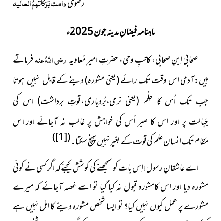
دامت بَرَکَاتُہمُ العالیہ
رضوی
ماہنامہ فیضانِ مدینہ جون 2025ء
رضی اللہُ عنہ
صحابی اِبنِ صحابی، کاتبِ وحی، حضرتِ امیرِ مُعاویہ
فرماتے
ہیں:آدمی اس وقت تک رائے (یعنی مشورہ) دینے کے
قابل نہیں ہوتا
جب تک اُس کا حِلْم (یعنی نرمی،بُردباری،قوتِ برداشت)
اس کی
اور ا س
جَہالت پر اور اس کا صبر اُس کی خواہش پر غالب نہ آجائے
)
[1]
(
مَقام تک انسان علم کی قوت کے بغیر نہیں پہنچ سکتا۔
اے عاشقانِ رسول! اِس بات کو سمجھنے کی کوشش کیجئےکہ اگر کسی نے کوئی
مشورہ دیا اور اس کامشورہ قبول نہ کیا گیا تو اسے غصہ آجائے کہ میرے
مشورے پر عمل کیوں نہیں کیا؟ تو ایسا شخص مشورہ دینے کا اہل نہیں ہے