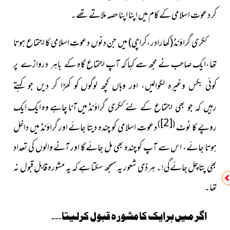
کر دعوتِ اسلامی کے کام میں اپنا اپنا حصہ ملاتے تھے۔
ککری گراؤنڈ (کھارادر،کراچی) میں جن دنوں دعوتِ اسلامی
کا اجتماع ہوتا
تھا،ایک صاحب نے مجھ سے کہا کہ آپ اجتماع گاہ
کے باہر دروازے پر
کوئی بکس وغیرہ لگوالیں، اور وہاں کچھ لوگوں
کو کھڑا کر دیں جو کہتے
میں آنا چاہے وہ ایک ایک
رہیں کہ جو بھی اجتماع کے لئے ککری گراؤنڈ
[2]
)
(
روپے کا نوٹ
دعوتِ اسلامی کو چندہ دیتا جائے اور گراؤنڈ میں داخل
ہوتا جائے، اس سے آپ کو چندہ بھی مل جائے گا اور آنے والوں کی تعداد
بھی پتا چل جائےگی!۔ ہر ذی شعور یہ سمجھ سکتا ہے کہ یہ مشورہ قابلِ قبول نہ
تھا۔
اگر میں ہرایک کامشورہ قبول کرلیتا۔۔۔