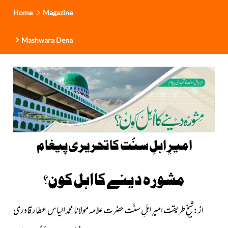
Home
Magazine
Mashwara Dena
امیرِ اہلِ سنّت کا تحریری پیغام
مشورہ دینے کا اہل کون؟
از:شیخِ طریقت امیرِ اہلِ سنّت حضرت علامہ مولانا محمد الیاس عطار قادری