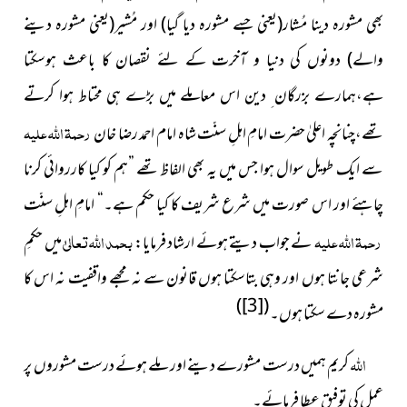
بھی مشورہ دینا مُشار(یعنی جسے مشورہ دیا گیا) اور مُشیر(یعنی مشورہ دینے
والے) دونوں کی دنیا و آخرت کے لئے نقصان کا باعث ہوسکتا
ہے،ہمارے بزرگان ِ دین اس معاملے میں بڑے ہی محتاط ہوا کرتے
رحمۃ اللہ علیہ
تھے،چنانچہ اعلیٰ حضرت امامِ اہلِ سنّت شاہ امام احمد رضا خان
سے ایک طویل سوال ہوا جس میں یہ بھی الفاظ تھے ”ہم کو کیا کارروائی کرنا
چاہئے اور اس صورت میں شرع شریف کا کیا حکم ہے۔“ امامِ اہلِ سنّت
رحمۃ اللہ علیہ
بحمد اﷲتعالیٰ
نے جواب دیتے ہوئے ارشاد فرمایا:
میں حکمِ
شرعی جانتا ہوں اور وہی بتاسکتا ہوں قانون سے نہ مجھے واقفیت نہ اس کا
)
[3]
(
مشورہ دے سکتا ہوں۔
اللہ
کریم ہمیں درست مشورے دینے اور ملے ہوئے درست
مشوروں پر
عمل کی توفیق عطا فرمائے۔