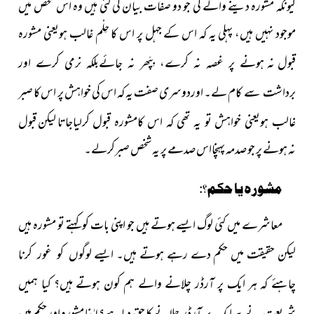
کیونکہ مشورہ دینے والے کی جو دو صفات بیان کی گئی ہیں وہ اس شخص میں
موجود نہیں ہیں، پہلی یہ کہ اس کے جہل پر اس کا حِلْم غالب ہویعنی مشورہ
قبول نہ
ہونے پر غصہ نہ کرے، بِپَھر نہ جائےبلکہ نرمی کرے اور
سے کام لے۔ اوردوسری صفت یہ کہ اس کی خواہش پر اس کا
برداشت
صبر
جاتا لیکن قبول
غالب ہویعنی خواہش تو یہ تھی کہ اس کامشورہ قبول کرلیا
نہ ہونے پر جو صدمہ پہنچااس صدمے پر یہ شخص صبرکرلے۔
مشورہ یا حکم؟
:
معاشرے میں کئی لوگ ایسے ہوتے ہیں جو اپنی بات کو کہتے
تو مشورہ ہیں
لیکن حقیقت میں حکم دے رہے ہوتے ہیں۔ ایسے
لوگوں کو غور کرنا
چاہئے کہ ہر ایک پر آرڈر چلانے والے ہم کون ہوتے ہیں؟ کیا ہمیں
شریعت نے ہرایک پر آرڈر چلانے