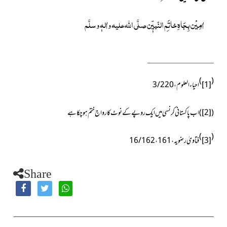
اٰمِیْن بِجَاہِ خاتَمِ النّبیّٖن صلَّی اللہ علیہ واٰلہٖ وسلَّم
)
(
[1]
احیاء العلوم،
3/220
(
[2]
)اب پاکستانی کرنسی میں ایک روپے کے نوٹ کا رواج ختم ہوچکا ہے
)
(
[3]
فتاویٰ رضویہ،16/162،161
Share