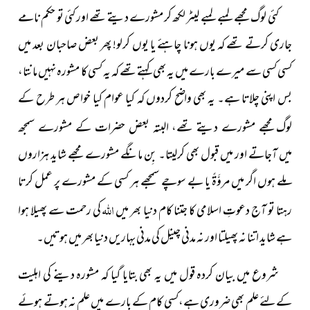
کئی لوگ مجھے لمبے لمبے لیٹر لکھ کر مشورے دیتے تھے اور کئی تو حکم نامے
جاری کرتے تھے کہ یوں ہونا چاہئے یا یوں کرلو! پھر بعض صاحبان بعد میں
کسی کسی سے میرے بارے میں یہ بھی کہتے تھے کہ یہ کسی کا مشورہ نہیں مانتا،
بس اپنی چلاتا ہے۔ یہ بھی واضح کردوں کہ کیا عوام کیا خواص ہر طرح کے
لوگ
مجھے مشورے دیتے تھے، البتہ بعض حضرات کے مشورے سمجھ
میں آجاتے اور میں قبول بھی کرلیتا۔ بِن مانگے مشورے مجھے شاید ہزاروں
ملے ہوں اگر میں مروَّۃً یا بے سوچے سمجھے ہر کسی کے مشورے پر عمل کرتا
اللہ
رہتا تو آج دعوتِ اسلامی کا جتنا کام دنیا بھر میں
کی رحمت سے پھیلا ہوا
ہے شاید اتنا نہ پھیلتا اور نہ مدنی چینل کی مدنی بہاریں دنیا بھر میں ہوتیں۔
شروع میں بیان کردہ قول میں یہ بھی بتایا گیا کہ مشورہ دینے
کی اہلیت
کےلئے علم بھی ضروری ہے،کسی کام کے بارے میں علم
نہ ہوتے ہوئے