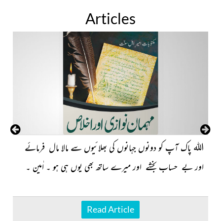
Articles
اللہ
پاک آپ کو دونوں جہانوں کی بھلائیوں سے مالا مال فرمائے
اور بے حساب بخشے اور میرے ساتھ بھی یوں ہی ہو ۔ اٰمین ۔
Read Article