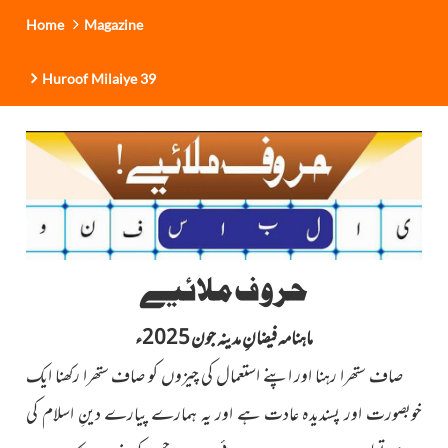
Home
Magazine
Huroof Milaiye 39
حروف ملائیے
ماہنامہ فیضانِ مدینہ جون 2025ء
صاف ستھرا رہنا اور اپنے استعمال کی چیزوں کو صاف ستھرا رکھنا ایک
خوبصورت اور پسندیدہ عادت ہے اور یہ ہمارے پیارے دینِ اسلام کی