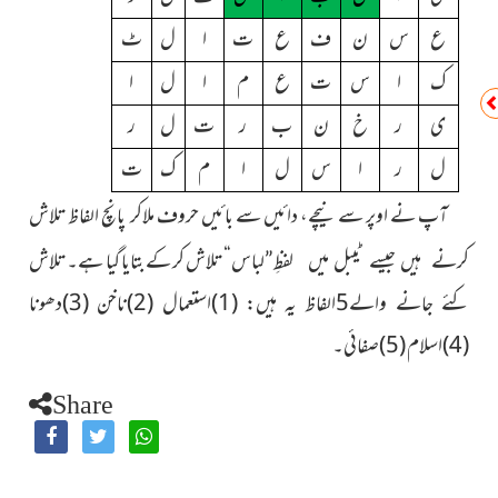
ع
س
ن
ف
ع
ت
ا
ل
ٹ
ک
ا
س
ت
ع
م
ا
ل
ا
ی
ر
خ
ن
ب
ر
ت
ل
ر
ل
ر
ا
س
ل
ا
م
ک
ت
آپ نے اوپر سے نیچے، دائیں سے بائیں حروف ملاکر پانچ الفاظ
تلاش
لباس
“ تلاش کر کے بتایا گیا ہے۔ تلاش
کرنے ہیں جیسے ٹیبل میں لفظِ”
کئے جانے
والے5الفاظ یہ ہیں: (1)استعمال (2)ناخن (3)دھونا
(4)اسلام (5)صفائی۔
Share