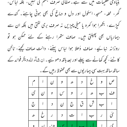
بنیادی
تعلیمات میں سے ہے۔صفائی صرف جسم کی نہیں، بلکہ لباس،
گھر، محلہ، مسجد،
اسکول اور دل و دماغ کی بھی ہونی چاہئے۔ گندے
کپڑے، بکھرا ہوا کمرہ یا میلی
چیزیں نہ صرف بری لگتی ہیں بلکہ ان سے
بیماریاں بھی پھیلتی ہیں۔ صاف ستھرا رہنے کے لئے ممکن ہو تو
صاف کیجئے، ناخن
روزانہ نہائیے، صاف دُھلا ہوا لباس پہنئے، دانت
ان شآء اللہ
کاٹئے، کچھ کھانے سے پہلے اور بعد ہاتھ دھوئیے۔
دیگر فوائد کے
ساتھ ساتھ بہت سی بیماریوں سے بھی محفوظ رہیں گے۔
ص
و
خ
د
ھ
و
ن
ا
م
ف
ب
ھ
ر
و
س
ہ
ن
ی
ا
ب
ش
ق
ج
ن
د
ا
ج
ئ
ر
ب
ا
ت
د
ر
خ
ھ
ی
ا
ل
ب
ا
س
ف
ن
و