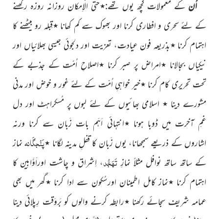
اُن
کے معمولات کچھ یوں تھے:٭حتی الْاِمکان روزانہ روزہ رکھنے
کے لئے سحری و افطاری کرنا اور بھوک سے کم کھانا ٭قِبلہ رو بیٹھنے کا
اہتمام کرنا ٭بذریعہ فون عیادت، تعزیت اور دلجوئی جیسی بھلائیاں اور
نیکیاں بجالانا ٭امراض پر صبر کرنا ٭اصلاحِ اُمّت کے جذبے کے
تحت تحریری کام کرنا ٭خیر خواہیِ اُمّت کے لئے غور و خوض اور مدنی
مشورے دینا ٭ اسلامی بھائیوں کے لئے لبوں پر مُسکراہٹ اور دل
غمِ آخرت میں ڈوبا ہونا ٭انتہائی اَہَم بات زَبان سے کرنا ورنہ
پَنْجگَانہ
اشاروں کے ذریعے سمجھانا، یوں زَبان کا قفلِ مدینہ لگانا ٭
نماز
تَہَجُّد
کے ساتھ ساتھ نوافل مثلاً نمازِ
، اِشراق و چاشت اوراَوَّابِین کا
اہتمام کرنا ٭نماز کامل اطمینان اورسُکون سے ادا کرنا ٭گھر میں بھی
عمامہ شریف سجائے رکھنا ٭رابطہ کرنے والوں کو بَروَقت رِپلائی دینا