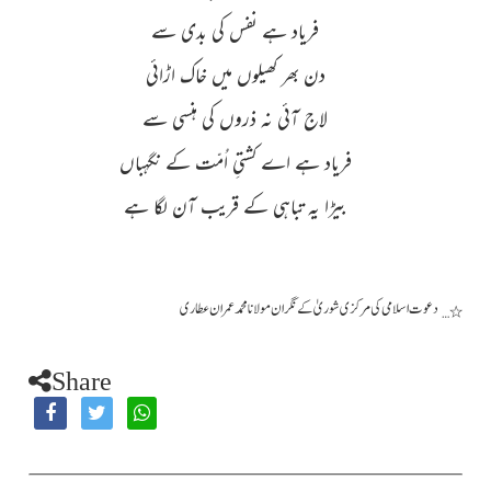
فریاد ہے نفس کی بدی سے
دن بھر کھیلوں میں خاک اڑائی
لاج آئی نہ ذروں کی ہنسی سے
فریاد ہے اے کشتیِ اُمّت کے نگہباں
بیڑا یہ تباہی کے قریب آن لگا ہے
دعوت اسلامی کی مرکزی شوریٰ کے نگران مولانا محمد عمران عطاری
٭…
Share