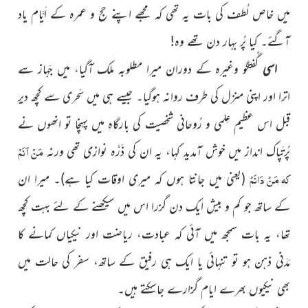
میں خاص لُطف کی بات یہ تھی کہ مجھے اپنے حج و عمرہ کے اَیَّام یاد
آگئے۔ کیا پُر بہار دن تھے وہ!
اسی
گُفتگو وغیرہ کے دوران میرا مطلوبہ ملک آگیا، میں جَہاز سے
اترا اور اپنی منزل کی طرف روانہ ہوگیا۔ جیسے ہی میں سَحری سے کچھ دیر
قبل اس عظیم عِلمی و رُوحانی شخصیت کی بارگاہ میں پہنچا تو انھوں نے
مَنْ آنَمْ
پُرتَپاک انداز میں خوش آمدید کہا، یہ ان کی ذَرَّہ نوازی تھی ورنہ
کہ مَنْ دَانَمْ
(یعنی میں جانتا ہوں کہ میری اوقات کیا ہے)۔ میرا ان
کے ساتھ جو کم و بیش ایک دن گزرا اس میں سیکھنے کے لئے بہت کچھ
تھا، یہ بات سمجھ میں آئی کہ عبادت، ریاضت اور نیکیاں کمانے کا
مَدَنی ذہن ہو تو تنہائی یا ایک ہی رفیق کے ساتھ، سفر کی حالت میں
بھی نیکیوں بھرے ایام گزارے جاسکتے ہیں۔