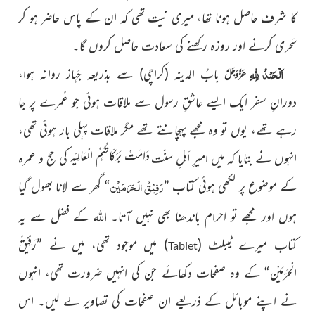
کا شرف حاصل ہونا تھا، میری نیت تھی کہ ان کے پاس حاضر ہو کر
سَحری کرنے اور روزہ رکھنے کی سعادت حاصل کروں گا۔
اَلْحَمْدُ لِلّٰہِ
بابُ المدینہ (کراچی) سے بذریعہ جَہاز روانہ ہوا،
عَزَّوَجَلَّ
دورانِ سفر ایک ایسے عاشقِ رسول سے ملاقات ہوئی جو عُمرے پر جا
رہے تھے، یوں تو وہ مجھے پہچانتے تھے مگر ملاقات پہلی بار ہوئی تھی،
دَامَتْ بَرَکَاتُہُمُ الْعَالِیَہ
انہوں نے بتایا کہ میں امیرِ اَہلِ سنّت
کی حج و عمرہ
رَفِیْقُ الْحَرَمَیْن
کے موضوع پر لکھی ہوئی کتاب ”
“ گھر سے لانا بھول گیا
اللہ
ہوں اور مجھے تو احرام باندھنا بھی نہیں آتا۔
کے فضل سے یہ
کتاب میرے ٹیبلٹ (
) میں موجود تھی، میں نے ”رَفِیْقُ
Tablet
الْحَرَمَیْن“ کے وہ صفحات دکھائے جن کی انہیں ضرورت تھی، انہوں
نے اپنے موبائل کے ذریعے ان صفحات کی تصاویر لے لیں۔ اس