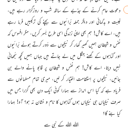
دعوت عام کرنے کے جذبے کے ساتھ شَب و روزگزار رہے ہیں،
غیبت و بدگمانی اور دیگر جملہ بُرائیوں سے بچنے کی ترکیبیں فرما رہے
ہیں، اے کاش! ہم بھی اپنی زندگی اسی طرح بَسر کریں، مگر افسوس کہ
نفس و شیطان ہمیں گھیر گھار کر نیکیوں سے دُور کرتے ہوئے بُرائیوں
اور گناہوں کے گھنے جنگل میں لے جاتے ہیں جہاں ہمیں کچھ سُجھائی
نہیں دیتا، اے کاش! ہم نفس و شیطان پر قابو پانے والے بن
جائیں، نیکیوں پر اِستقامت اختیار کر لیں، میری تمام مسلمانوں سے
فریاد ہے کہ کیا اس انداز سے ہمارا کوئی ایک دن بھی گزرا جس میں
صرف نیکیاں ہی نیکیاں ہوں گناہوں کا نام و نشان نہ ہو؟ آہ! ہمارا
کیا بنے گا؟
اللہ اللہ کے نبی سے