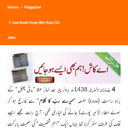
Home
Magazine
Aye Kash Hum Bhi Aise Ho
Jaen
جُمادَی الاُخریٰ
4
1438ھ بروز پیر بعد نمازِ عشا ”مدنی چینل“ کے
براہِ راست (
) سلسلہ ”
میرے ربّ کا کلام
“ سے فارغ ہو کر
Live
سوئے مَطار (ائیر پورٹ) جانے کی تیاری تھی، آج رات مجھے ایسے
مُلک کی طرف سفر کرنا تھا جہاں ایک ”اَہَم شخصیت“ کی صحبت بابرکت