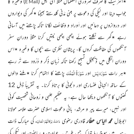
٭انٹرنیٹ کا صرف ضروری استعمال مثلاً ای میل (
) وغیرہ کا
E Mail
جواب دینا اور نیکی کی دعوت پر مبنی مَدَنی گلدستے بھیجنا ٭گھر کی دیواروں
اور دروازوں پر دعائیں اور ا َوراد و وَظائف لگانا تاکہ پڑھنے میں آسانی
رہے ٭گھر سے نکلتے ہوئے اچھی اچھی نیتیں کرنا مثلاً دورانِ سفر
آنکھوں کی حفاظت کروں گا، پریشان نظری سے بچوں گا وغیرہ ٭اس
دوران انگلی میں ڈیجیٹل تسبیح رکھنا تاکہ زَبان ذِکر و دُرُود سے تَر رہے
سُوْرَۂ یٰسٓ
سُوْرَۃُ الْمُلْک
٭ہر رات
اور
پڑھنے کا اہتمام کرنا ٭ملنے والوں
کے ساتھ انتہائی ملنساری اور دلجوئی کا برتاؤ کرنا۔ یہ تقریباً ڈبل 12
گھنٹوں کا آنکھوں دیکھا حال ہے، یہ عظیم عِلمی و رُوحانی شخصیت کوئی
اور نہیں، میرے پیر و مرشد، بانیِ دعوتِ اسلامی حضرت علامہ مولانا
ابوبلال
محمد الیاس عطّار
قادری رضوی
کی مبارک ذات
دَامَتْ بَرَکاتُہُمُ الْعَالِیَہ
ہے۔ میں سوچ رہا تھا کہ جس طرح یہ عبادت و ریاضت اور نیکی کی