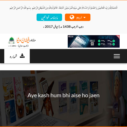
اردو
ماہنامہ خواتین
رجب المرجب 1438 ھ | اپریل 2017 ء 
شمارہ
Toggl
navig
Aye kash hum bhi aise ho jaen