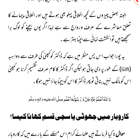
البتہ بعض چیزوں کے کچھ اخلاقی پہلو بھی ہوتے ہیں اور اخلاقی
پیمانے کا
تعلق معاشرے کے عرف ورواج سے ہے لہٰذا اگر یوں بیچنے کو لوگ برا
سمجھتے ہیں تو انگشت نمائی سے بچنا بہتر ہے۔
یہ پورا جواب اس پس منظر میں ہے کہ ڈاکٹر کوکمپنی کی طرف سے
دوا ہبہ
(
)
کے
طور پر دی جاتی ہو لیکن اگر ڈاکٹر کا کام صرف تقسیم کرنا ہو کمپنی
Gift
اس کو مالک نہیں بناتی تو پھر ڈاکٹر کا اس کو بیچنا جائز نہیں ہوگا۔
وَاللہُ اَعْلَمُ
وَ رَسُوْلُہٗ اَعْلَم
عَزَّوَجَلَّ
صلَّی اللہ علیہ واٰلہٖ وسلَّم
کاروبار میں جھوٹی یا سچی قسم کھانا کیسا؟
سوال:
کیا فرماتے ہیں علمائےکرام اس مسئلے کے بارے میں کہ کاروبار