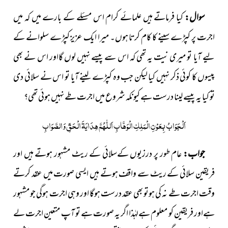
سوال:
کیا فرماتے ہیں علمائے کرام اس مسئلے کے بارے میں کہ میں
اجرت پر کپڑے سینے کا کام کرتا ہوں۔ میرا ایک عزیز کپڑے سلوانے کے
لیے آیا تو میری نیت یہ تھی کہ اس سے پیسے نہیں لوں گااور اس نے بھی
پیسوں کا کوئی ذکر نہیں کیا لیکن جب وہ کپڑے لینے آیا تو اس نے سلائی دی
تو کیا یہ پیسے لینا درست ہے کیونکہ شروع میں اجرت طے نہیں ہوئی تھی؟
اَلْجَوَابُ بِعَوْنِ الْمَلِکِ الْوَھَّابِ اَللّٰھُمَّ ھِدَایَۃَ الْحَقِّ وَالصَّوَابِ
جواب:
عام طور پر درزیوں کےسلائی کے ریٹ مشہور ہوتے ہیں اور
فریقین سلائی کے ریٹ سے واقف ہوتے ہیں ایسی صورت میں عقد کرتے
وقت اجرت طے نہ کی ہوتو بھی عقد درست ہوگا اور وہی اجرت ہوگی جو مشہور
ہےاور فریقین کو معلوم ہےلہٰذا اگر یہ صورت ہے تو آپ متعین اجرت لے