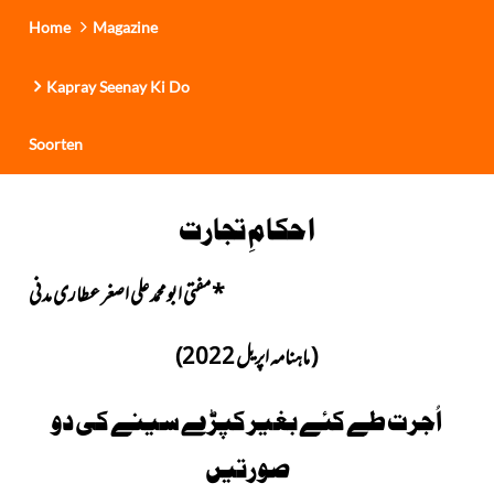
Home
Magazine
Kapray Seenay Ki Do
Soorten
احکامِ تجارت
*
مفتی ابومحمد علی اصغر عطاری مدنی
( ماہنامہ اپریل 2022)
اُجرت طے کئے بغیر کپڑے سینے کی دو
صورتیں