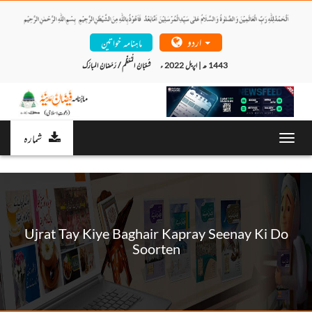
اردو
ماہنامہ خواتین
شَعْبَانُ الْمُعَظَّم / رَمَضانُ المبارَک	 1443 ھ | اپریل 2022 ء 
شمارہ
Toggl
navig
Ujrat Tay Kiye Baghair Kapray Seenay Ki Do
Soorten