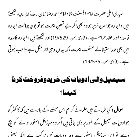
سیدی اعلیٰ حضرت امام اہلسنت شاہ امام احمد رضا خان
رحمۃُ اللہِ علیہ
لکھتے
ہیں: اجارہ جو امرِ جائز پر ہو وہ بھی اگر بے تعینِ اجرت ہو تو بوجہِ جہالت اجارہ
فاسدہ اور عقد حرام ہے۔
اور لکھتے ہیں:اجارہ فاسدہ
(فتاوی رضویہ، 19/529)
میں بھی بعد استیفائے منفعت اجرت،کہ یہاں وہی اجر مثل ہے واجب ہوتی
ہے۔
(فتاوی رضویہ،19/535)
سیمپل والی ادویات کی خرید و فروخت کرنا
کیسا؟
سوال:
کیا فرماتے ہیں علمائےکرام اس مسئلے کے بارے میں کہ ڈاکٹر کو
جو ادویات سیمپل کے طور پر دی جاتی ہیں اگر وہ میڈیکل
اسٹور والے کو بیچ
دے تو اس میڈیکل اسٹور سے وہ ادویات خریدنا کیسا ہے جبکہ بعض