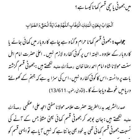
میں جھوٹی یا سچی قسم کھانا کیسا ہے؟
اَلْجَوَابُ بِعَوْنِ الْمَلِکِ الْوَھَّابِ اَللّٰھُمَّ ھِدَایَۃَ الْحَقِّ وَالصَّوَابِ
جواب:
جھوٹی قسم کھانا حرام و گناہ ہے چاہے کاروبار میں کھائی جائے یا
کاروبار کے علاوہ۔البتہ اس پر کوئی کفارہ لازم نہیں۔ اعلیٰ حضرت امام اہل
سنت مولانا شاہ امام احمد رضا خان
رحمۃُ اللہِ علیہ
لکھتے ہیں:جھوٹی قسم گزشتہ
بات پر دانستہ،اس کا کوئی کفارہ نہیں، اس کی سزا یہ ہے کہ جہنم کے کھولتے
دریا میں غوطے دیاجائے گا۔
(فتاویٰ رضویہ،13/611)
صدرالشریعہ بدرالطریقہ حضرت علامہ مولانا مفتی امجد علی اعظمی
رحمۃُ اللہِ
علیہ
لکھتے ہیں:جان بوجھ کر جھوٹی قسم کھائی یعنی مثلاً جس کے آنے کی
نسبت جھوٹی قسم کھائی تھی یہ خود بھی جانتا ہے کہ نہیں آیاہے تو ایسی قسم کو