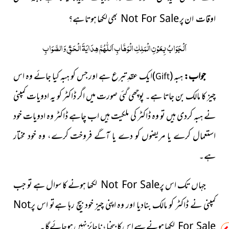
ان پر
Not For Sale
بھی لکھا ہوتا
ہے؟
اوقات
اَلْجَوَابُ بِعَوْنِ الْمَلِکِ الْوَھَّابِ اَللّٰھُمَّ ھِدَایَۃَ الْحَقِّ وَالصَّوَابِ
جواب:
ہبہ
(
)
ایک عقدِ تبرع
ہے اور جس کو ہبہ کیا جائے وہ اس
Gift
چیز کا مالک بن جاتا ہے۔ پوچھی گئی صورت میں اگر ڈاکٹر کو یہ ادویات کمپنی
نے ہبہ کردی ہیں تو وہ ڈاکٹر کی ملکیت ہیں اب چاہے ڈاکٹر وہ ادویات خود
استعمال کرے یا مریضوں کو دے یا آگے فروخت کرے، وہ خود مختار
ہے۔
جہاں تک
اس پر
Not For Sale
لکھا ہونے
کا سوال ہے تو جب
کمپنی نے ڈاکٹر کو مالک بنادیا اور وہ اپنی چیز خود بیچ رہا ہےتو
اس پر
Not
For Sale
لکھا ہونے
سے اس کا بیچنا، ناجائز نہیں ہوجائےگا۔