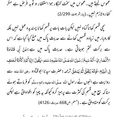
غموس کہتے ہیں۔غموس میں سخت گنہگار ہوا استغفار و توبہ فرض ہے مگر
کفارہ لازم نہیں۔
(بہارِ شریعت،2/299)
سچی قسم کھانا گناہ نہیں لیکن بات بات پر قسم کھانا پسندیدہ عمل نہیں بلکہ
کاروبار میں زیادہ قسمیں کھانے سے حدیث پاک میں منع کیا گیاہے کہ اس
عَنْ أَبِي قَتَادَةَ
سے برکت ختم ہوجاتی ہے۔ حدیث پاک میں ہے:
الأَنْصَارِيِّ
أَنَّهُ سَمِعَ رَسُولَ اللَّهِ صَلَى اللهُ عَلَيهِ وَسَلم
يَقُولُ
إِيَّاكُمْ وَكَثْرَةَ الْحَلفِ
:
،
،
فِي الْبَيْعِ
فَإِنَّهُ يُنَفِّقُ ثُمَّ يَمْحَقُ
،
ترجمہ:حضرت سیدنا ابو قتادہ
رضی اللہُ عنہ
سے
اللہ
روایت ہے انہوں نے رسول
صلَّی اللہ علیہ واٰلہٖ وسلَّم
کو فرماتے ہوئے
سنا کہ بیع میں قسم کی کثرت سے پرہیز کرو کیونکہ یہ چیز کو بکوادیتی ہے لیکن
برکت کو مٹادیتی ہے۔
(مسلم،ص668،حدیث: 4126)
وَاللہُ اَعْلَمُ
وَ رَسُوْلُہٗ اَعْلَم
عَزَّوَجَلَّ
صلَّی اللہ علیہ واٰلہٖ وسلَّم