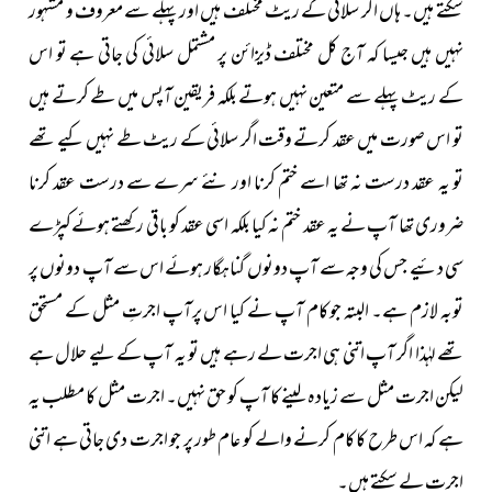
سکتے ہیں۔ ہاں اگر سلائی کے ریٹ مختلف ہیں اور پہلے سے معروف و مشہور
نہیں ہیں جیسا کہ آج کل مختلف ڈیزائن پر مشتمل سلائی کی جاتی ہے تو اس
کے ریٹ پہلے سے متعین نہیں ہوتے بلکہ فریقین آپس میں طے کرتے ہیں
تو اس صورت میں عقد کرتے وقت اگر سلائی کے ریٹ طے نہیں کیے تھے
تو یہ عقد درست نہ تھا اسے ختم کرنا اور نئے سرے سے درست عقد کرنا
ضروری تھا آپ نے یہ عقد ختم نہ کیا بلکہ اسی عقد کو باقی رکھتے ہوئےکپڑے
سی دئیے جس کی وجہ سے آپ دونوں گناہگار ہوئے اس سے آپ دونوں پر
توبہ لازم ہے۔ البتہ جو کام آپ نے کیا اس پرآپ اجرتِ مثل کے مستحق
تھے لہٰذا اگر آپ اتنی ہی اجرت لے رہے ہیں تو یہ آپ کے لیے حلال ہے
لیکن اجرت مثل سے زیادہ لینے کا آپ کو حق نہیں۔ اجرت مثل کا مطلب یہ
ہے کہ اس طرح کا کام کرنے والے کو عام طور پر جو اجرت دی جاتی ہے اتنی
اجرت لے سکتے ہیں۔