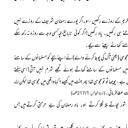
کریم کے روزے رکھیں ، اور اگر پورے رمضان شریف کے روزے نہیں
بچّہ کسی وجہ سے روزہ نہ رکھ سکے
 ہی رکھیں۔ یاد رکھیں!اگر کوئی نابالغ
نے کھانے پینے سےبچے۔
جوسی
(یعنی آگ کی پوجا کرنے والے)
نے اپنے بچّے کو مسلمانوں کے
سامنے
اسی ہفتے
میں مسلمانوں کے سامنے کھاتے ہوئے تجھے شرم نہیں آتی!
اللہ
، پوچھا تُو تو مجوسی تھا! پھر جنّت میں کیسے؟ کہاواقعی میں مجوسی تھا لیکن
ت عطا فرمائی۔
(نزہۃ المجالس ، 1 / 217 ملخصاً)
ہیں جس
، شور مچاتے ہَلا گُلا کرتے اور ماہِ رمضان کی بے حرمتی کرتے
ے پینے سے بچئے ، دن ہویارات گلیوں میں شور شرابا کرنے