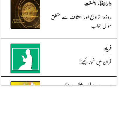
دارالافتاء اہلسنت
روزہ، تراویح اور اعتکاف سے متعلق
سوال جواب
فریاد
قراٰن میں غور کیجئے!
Read Article
Read Article
سب سے اولیٰ و اعلیٰ ہمارا نبی
عطائیں میرے حضور کی
باتیں میرے حضور ﷺ کی