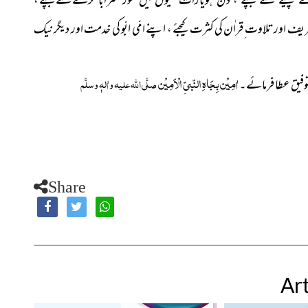
سے بچئے ،
یف اور تلاوت ِقراٰن کی کثرت کیجئے ، اپنے
امّی ابّو کی خدمت اور دیگر نیک
اٰمِیْن بِجَاہِ النّبیِّ الْاَمِیْن
صلَّی اللہ علیہ واٰلہٖ وسلَّم
توفیق عطا فرمائے۔
Share
Art