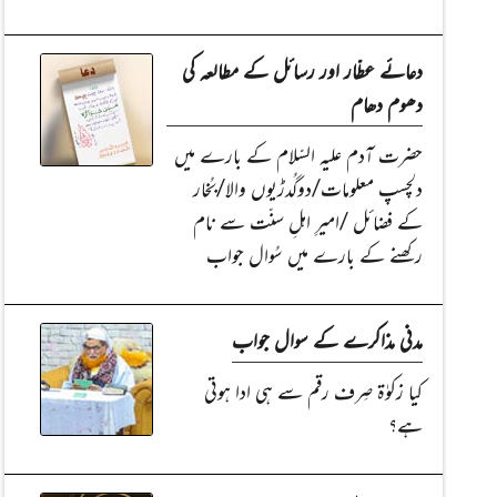
دعائے عطّار اور رسائل کے مطالعہ کی
دھوم دھام
حضرت آدم علیہ السّلام کے بارے میں
دلچسپ معلومات/دوگُدڑیوں والا/بُخار
کے فضائل /امیرِ اہلِ سنّت سے نام
رکھنے کے بارے میں سُوال جواب
مدنی مذاکرے کے سوال جواب
کیا زکوٰۃ صِرف رقم سے ہی ادا ہوتی
ہے؟