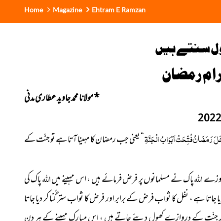
Home
Magazine
Ehtram E Ramzan
سول سنتے ہیں
رام رمضان
*
مولانا محمد جاوید عطاری مدنی
َلَ رَمَضَانُ فُتِّحَتْ اَبْوَابُ الْجَنَّةِ
“ یعنی جب رمضان کا مہینا آتا ہے تو جنّت کے
اللہ
اللہ
ے روزے
پاک
نے مسلمانوں پر فرض فرمائے ہیں ، اس مہینے میں
پاک
کی
جاتا ہے ، نفل کا ثواب فرض کے برابر اور فرض کا ثواب ستر گُنا کر دیا جاتا
اور جنّت کے دروازے کھول دیئے جاتے ہیں ، اس مبارک مہینے کے ہر دن