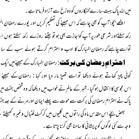
اللہ
میں
پاک
بہت سارے گنہگاروں کو دوزخ سے آزاد فرماتا ہے۔
اچّھے بچّو! آپ کو بھی چاہئے کہ اس مہینے کی تعظیم کریں اور پورے
رمضانُ ال
رکھ سکتےاورشرعی طور پر آپ کواجازت بھی ہو تو
جتنے روزے رکھ سکتے ہوں اتنے
تو اسے چاہئے کہ رمضان المبارک
کا ادب و احترام کرتے ہوئے سب کے سام
احترامِ رمضان کی برکت :
رمضانُ المبارک کےمہینےمیں ایک م
کوئی چیز کھاتے ہوئے دیکھا تو اسے تھپڑ مار دیا اور کہا : رمضان
کے مہینے 
اس مجوسی کا انتقال ہو گیا ، شہر کے عالِم نے خواب میں دیکھا کہ وہ شخص جنّت میں ہے 
پاک
نے احترامِ رمضان کی برکت سے موت سے پہلے ایمان اور مرنے کے بعد جنّ
بعض بچّے اس مقدّس ماہ کی راتوں میں گلیوں میں کرکٹ فٹبال
وغیرہ کھیلتے 
وجہ سے کئی لوگوں کو پریشانی کا سامنا بھی کرنا پڑتا ہے۔
سرِعام کھان