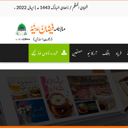
شَعْبَانُ الْمُعَظَّم / رَمَضانُ المبارَک 1443 ھ | اپریل 2022 ء
فریاد
بکنگ
آرکائیو
مصنفین
شمارہ ڈاؤن لوڈ کیجئے