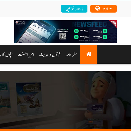
اردو
ماہنامہ خواتین
سفر نامہ
قرآن و حدیث
امیرِ اہلسنت
بچّوں کا م