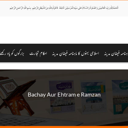
اہنامہ فیضان مدینہ
اسلامی بہنوں کا ماہنامہ فیضانِ مدینہ
احکامِ تجارت
بزرگوں کو یاد رکھئے
Bachay Aur Ehtram e Ramzan