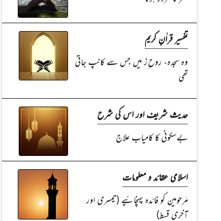
تفسیر قراٰنِ کریم
وہ سجدہ، روح ِز میں جس سے کانپ جاتی
تھی
حدیث شریف اور اس کی شرح
بےسکونی کا کامیاب علاج
اسلامی عقائد و معلومات
مَرحومین کو فائدہ پہنچائیے (تیسری اور
آخری قسط)