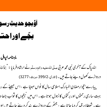
آؤ بچو حدیثِ ر
بچّے اور احت
ماہنامہ اپریل 2022
اللہ
اِذَادَخ
پاک کے آخری نبی محمدِ عربی
صلَّی اللہ علیہ واٰلہٖ وسلَّم
نے ارشاد فرمایا : “
دروازے کھول دیئے جاتے ہیں۔
(بخاری ، 2 / 399 ، حدیث : 3277 )
پیارے بچّو!رمضانُ المبارک اسلامی سال کا نواں مہینا ہے ، اس مہینے ک
بہت ساری رحمتوں اور برکتوں کا نزول ہوتا ہے۔ اس میں نیکیوں کا ثواب بڑھا دیا 
ہے۔ شیطان قید کر دیا جاتا ہے ، جہنّم کے دروازے بند کر دیئے جاتے ہیں 