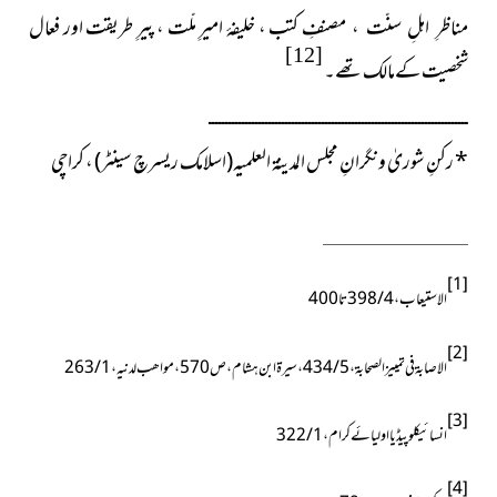
مصنفِ کتب ، خلیفۂ امیرِ ملّت ، پیرِ طریقت اور فعال
مناظرِ اہلِ سنّت ،
[12]
شخصیت کےمالک تھے۔
ــــــــــــــــــــــــــــــــــــــــــــــــــــــــــــــــــــــــــــــ
*
رکنِ شوریٰ ونگرانِ مجلس المدینۃ العلمیہ(اسلامک ریسرچ سینٹر) ، کراچی
[1]
الاستیعاب ، 4 / 398تا400
[2]
الاصابۃ فی تمییز الصحابۃ ، 5 / 434 ، سيرة ابن هشام ، ص570 ، مواھب لدنیہ ، 1 / 263
[3]
انسائیکلوپیڈیا اولیائے کرام ، 1 / 322
[4]