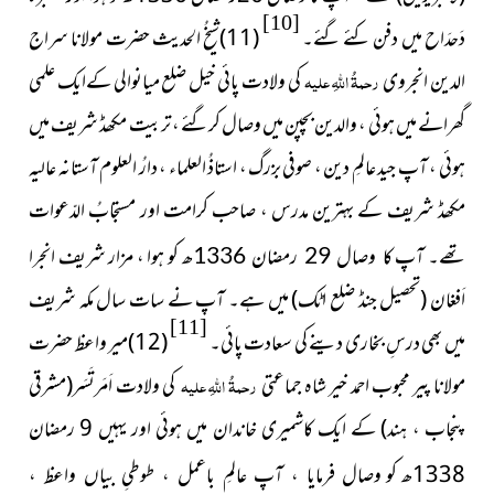
[10]
دَحدَاح میں دفن کئے گئے۔
(11)شیخُ الحدیث حضرت مولانا سراج
الدین انجروی
رحمۃُ اللہِ علیہ
کی ولادت پائی خیل ضلع میانوالی کےایک علمی
گھرانے میں ہوئی ، والدین بچپن میں وصال کرگئے ، تربیت مکھڈ شریف میں
ہوئی ، آپ جید عالمِ دین ، صوفی بزرگ ، استاذُ العلماء ، دارُ العلوم آستانہ عالیہ
مکھڈ شریف کے بہترین مدرس ، صاحب کرامت اور مستجابُ الدّعوات
تھے۔ آپ
کو ہوا ، مزار شریف انجرا
کا وصال 29 رمضان 1336ھ
اَفغان
(تحصیل جنڈ ضلع اٹک)
میں ہے۔ آپ
نے سات سال مکہ شریف
[11]
میں بھی درسِ بخاری دینے کی سعادت پائی۔
(12)میر واعظ حضرت
مولانا پیر محبوب احمد خیر شاہ جماعتی
رحمۃُ اللہِ علیہ
کی ولادت اَمَرتَسَر
(مشرقی
پنجاب ، ہند)
کے ایک کاشمیری خاندان میں ہوئی اور یہیں 9 رمضان
1338ھ کو
وصال فرمایا ، آپ عالمِ باعمل ، طوطیِ بیاں واعظ ،