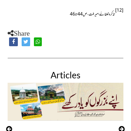
[12]
تذکرہ خلفائے امیرملت ، ص44 تا 46
Share
Articles