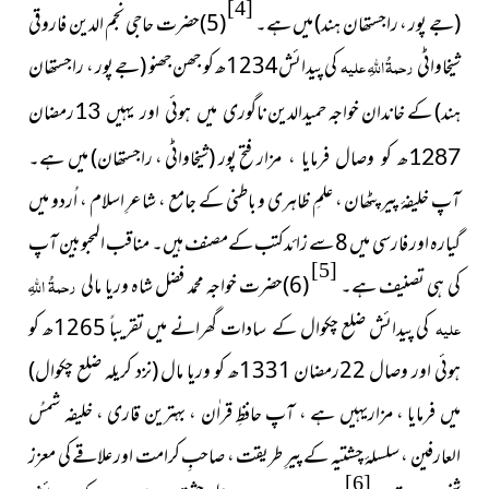
[4]
(جے پور ، راجستھان
ہند)
میں ہے۔
(5)حضرت حاجی نجم الدین فاروقی
شیخاواٹی
رحمۃُ اللہِ علیہ
کی پیدائش1234ھ کو جھن جھنو
(جے پور ، راجستھان
ہند)
کے خاندان خواجہ حمیدالدین
ناگوری میں ہوئی اور یہیں 13رمضان
مزار فتح پور
(شیخاواٹی ، راجستھان)
میں ہے۔
1287ھ کو وصال فرمایا ،
آپ خلیفۂ پیر پٹھان ، علمِ ظاہری و باطنی کے جامع ، شاعرِ اسلام ، اُردو میں
گیارہ اور فارسی میں 8 سے زائدکتب کےمصنف ہیں۔ مناقب المحبوبین آپ
[5]
کی ہی تصنیف ہے۔
(6)حضرت خواجہ محمد فضل شاہ وریا مالی
رحمۃُ اللہِ
علیہ
کی پیدائش ضلع چکوال کے سادات گھرانے میں تقریباً 1265ھ کو
ہوئی اور وصال 22رمضان 1331ھ کو وریا مال
(نزد کریلہ ضلع چکوال)
میں فرمایا ، مزاریہیں ہے ، آپ حافظِ قراٰن ، بہترین قاری ، خلیفہ شمسُ
العارفین ، سلسلۂ چشتیہ کے پیرِ طریقت ، صاحبِ کرامت اور علاقے کی معزز
[6]