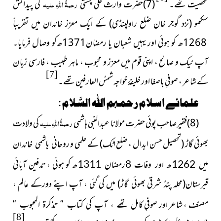
شخصیت تھے۔
(7)حضرت وارث علی چشتی
رحمۃُ اللہِ علیہ
کی پیدائش
سکھو
(نزد گوجر خان ضلع راولپنڈی)
کے ایک معزز خاندان میں تقریباً
1268ھ کو ہوئی اور یہیں شعبان یا رمضان1371ھ کو وصال فرمایا۔
آپ نیک و صالح ، اپنی قوم میں معزز و محبوب ، ماہر طبیب ، فارسی زبان
[7]
کے شاعر ، صوفیِ باصفا اور خلیفۂ خواجہ شمسُ العارفین تھے۔
علمائے اسلام رحمہم اللہ السَّلام :
(8)فقیرصاحب پوئی حضرت مولانا عبدالنبی ہاشمی
رحمۃُ اللہِ علیہ
کی ولادت
بھوئی گاڑ
(تحصیل حسن ابدال ، ضلع اٹک)
کے علمی و
روحانی ہاشمی خاندان
کو ہوئی ، تدفین آبائی
میں 1262ھ اور وفات 8رمضان 1311ھ
قبرستان
(محلہ پنڈ شرقی بھوئی گاڑ)
میں کی گئی ، آپ اپنے دورکے عالم ،
مصنف ، شاعر اور صوفیِ
کامل تھے ، آپ کی کتاب “ تذکرۃ المحبوب “
[8]