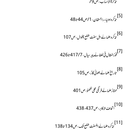
تذکرۃ الانساب ، ص79
[5]
تذکرہ اولیاءِ راجستھان ، 1 / ص44تا48
[6]
تذکرہ علمائے اہل سنت ضلع چکوال ، ص107
[7]
فوزالمقال فی خلفائے پیرسیال ، 7 / 417تا426
[8]
تاریخ علمائے بھوئی گاڑ ، ص105
[9]
ممتاز علمائے فرنگی محلی لکھنؤ ، ص401
[10]
اتحاف الاکابر ، ص437 ، 438
[11]
تذکرہ علمائے اہلسنت ضلع اٹک ، ص134 تا 138