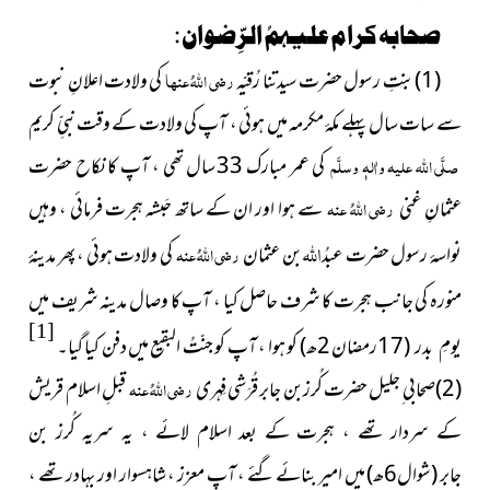
صحابہ کرام علیہمُ الرِّضوان :
(1)بنتِ رسول حضرت سیدتنا رُقیّہ
رضی اللہُ عنہا
کی ولادت اعلانِ نبوت
سے سات سال پہلے مکۂ مکرمہ میں ہوئی ، آپ کی ولادت کے وقت نبیِّ کریم
صلَّی اللہ علیہ واٰلہٖ وسلَّم
کی عمر مبارک 33 سال تھی ، آپ کا نکاح حضرت
عثمانِ غنی
رضی اللہُ عنہ
سے ہوا اور ان کے ساتھ حَبشہ ہجرت فرمائی ، وہیں
اللہ
نواسۂ رسول حضرت عبدُ
بن عثمان
رضی اللہُ عنہ
کی ولادت ہوئی ، پھر مدینۂ
منورہ کی جانب ہجرت کا شرف حاصل کیا ، آپ کا وصال مدینہ شریف
میں
[1]
(17رمضان 2ھ)
کو ہوا ، آپ کو جنّتُ البقیع میں دفن
کیا گیا۔
یومِ بدر
(2)صحابی ِجلیل حضرت کُرزبن جابر قُرَشی فِہری
رضی اللہُ عنہ
قبلِ اسلام قریش
کے سردار تھے ، ہجرت کے بعد اسلام لائے ، یہ سریہ کُرز بن
جابر
(شوال6ھ)
میں امیر بنائے گئے ، آپ معزز ، شاہسوار اور بہادر تھے ،