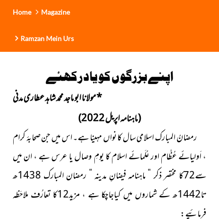
Home
Magazine
Ramzan Mein Urs
اپنے بزرگوں کو یاد رکھئے
*
مولانا ابو ماجد محمد شاہد عطاری مدنی
(ماہنامہ اپریل 2022)
رمضانُ المبارک اسلامی سال کا نواں مہینا ہے۔ اس میں جن صحابۂ کرام
، اَولیائے عُظَّام اور عُلَمائے اسلام کا یومِ وصال یا عرس ہے ، ان میں
سے72کا مختصر ذکر “ ماہنامہ فیضانِ مدینہ “ رمضان المبارک 1438ھ
تا1442ھ کے شماروں میں کیاجاچکا ہے ، مزید12کا تعارُف ملاحَظہ
فرمائیے :