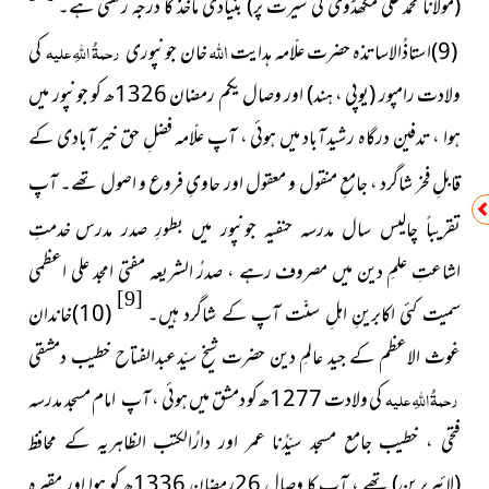
(مولانا محمد علی مکھڈوی کی سیرت پر)
بنیادی ماخذ کا درجہ رکھتی ہے۔
اللہ
(9)استاذُالاساتذہ حضرت علّامہ ہدایت
خان جونپوری
رحمۃُ اللہِ علیہ
کی
ولادت رامپور
(یوپی ، ہند)
اور وصال یکم رمضان 1326ھ کو جونپور میں
ہوا ، تدفین درگاہ رشیدآباد میں ہوئی ، آپ علّامہ فضلِ حق خیر آبادی کے
قابلِ فخر شاگرد ، جامعِ منقول و معقول اور حاویِ فروع و اصول تھے۔
آپ
خدمتِ
تقریباً چالیس سال مدرسہ حنفیہ جونپور میں بطورِ صدر مدرس
اشاعتِ علمِ دین میں مصروف رہے ، صدرُ الشریعہ مفتی امجد علی اعظمی
[9]
سمیت کئی اکابرینِ اہلِ سنّت آپ کے شاگرد ہیں۔
(10)خاندان
غوث الاعظم کے جید عالمِ دین حضرت شیخ سیّدعبدالفتاح خطیب دمشقی
رحمۃُ اللہِ علیہ
کی ولادت 1277ھ کو دمشق میں ہوئی ، آپ امام مسجد مدرسہ
فتحی ، خطیب جامع مسجد سیّدُنا عمر اور دارُالکتب الظاہریہ کے محافظ
(لائبریرین)
تھے ، آپ کا وصال 26رمضان 1336ھ کو ہوا اور مقبرہ