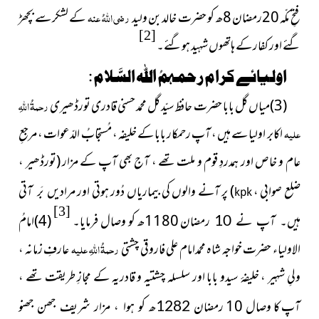
فتحِ مکّہ 20رمضان 8ھ کو حضرت خالد بن ولید
رضی اللہُ عنہ
کے لشکر سے بچھڑ
[2]
گئے اور کفار کے ہاتھوں شہید ہوگئے۔
اولیائے کرام رحمہمُ اللہ السَّلام :
(3)میاں گل بابا حضرت حافظ سیّد گل محمد حسنی قادری تورڈھیری
رحمۃُ اللہِ
علیہ
اکابر اولیا سے ہیں ، آپ رحمکار بابا کے خلیفہ ، مُستجابُ الدّعوات ، مرجعِ
عام و خاص اور ہمدردِ قوم و ملت تھے ، آج بھی آپ کے مزار
(تورڈھیر ،
ضلع ص
وابی ،
)
پر آنے
والوں کی بیماریاں دُور ہوتی اور
مرادیں بَر آتی
kpk
[3]
1180ھ کو وصال فرمایا۔
(4)امامُ
ہیں۔ آپ نے 10 رمضان
الاولیاء حضرت خواجہ شاہ محمدامام علی فاروقی چشتی
رحمۃُ اللہِ علیہ
عارفِ زمانہ ،
ولیِ شہیر ، خلیفۂ سیدو بابا اور سلسلہ چشتیہ و قادریہ کے مجازِ طریقت تھے ،
آپ کا وصال 10
رمضان 1282ھ کو ہوا ، مزار شریف جھن جھنو