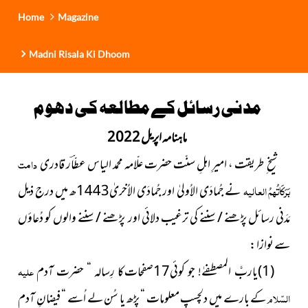
Home
Magazine
Madni Risala Ki Dhoom
مدنی رسائل کے مطالعہ کی دھوم
ماہنامہ اپریل 2022
شیخ ِ طریقت ، امیرِ اہلِ سنّت حضرت علّامہ محمد الیاس عطّاؔر قادری
دامت
بَرَکَاتُہمُ العالیہ
نے جُمادَی الاُولیٰ اور جُمادَی الاُخریٰ1443ھ میں
درج ذیل
مَدَنی رسائل پڑھنے / سننے کی ترغیب دلائی اور پڑھنے / سننے والوں کو دُعاؤں
سے نوازا :
(1)یاربَّ المصطفےٰ! جو کوئی17صفحات کا رِسالہ “ حضرت آدم
علیہ
السّلام
کے بارے میں دلچسپ معلومات “ پڑھ یا سُن لے اُسے “ فیضانِ آدم