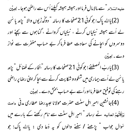
اٰمِیْن
علیہ السّلام
“ سے مالا مال فرما اور ہمیشہ ہمیشہ کیلئے اُس سے راضی ہوجا۔
اللہ
(2)یا
پاک! جو کوئی21صفحات کا رِسالہ “ دوگُدڑیوں والا “ پڑھ یا سُن
لے اُسے ہمیشہ نیکیاں کرنے ، نیکیاں کروانے ، گناہوں سے بچنے اور
دوسروں کو بچانے کی سعادت عطا فرماکر بے حساب مغفرت سے نواز
اٰمِیْن
دے۔
(3)یاربَّ المصطفےٰ! جو کوئی 21صفحات کا رِسالہ “ بُخار کے فضائل “ پڑھ
یا سُن لے اُسے بیماری میں شکوہ و شکایت کرنے سے بچا کر اپنی رضا پر راضی
اٰمِیْن
رہنے کی توفیق عطا فرما اور اُسے بے حساب بخش دے۔
(4)جانشینِ امیرِ اہلِ سنّت حضرت مولانا عبیدرضا عطاری مدنی
دامت
بَرَکَاتُہمُ العالیہ
نے رِسالہ “ امیرِ اہلِ سنّت سے نام رکھنے کے بارے میں
اللہ
سُوال جواب “ پڑھنے / سننے والوں کو یہ دُعا دی : یا
پاک! جو