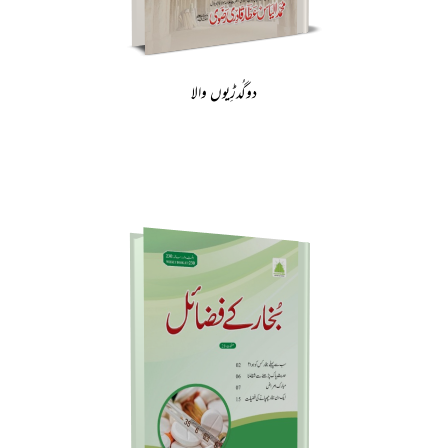
دوگُدڑِیوں والا