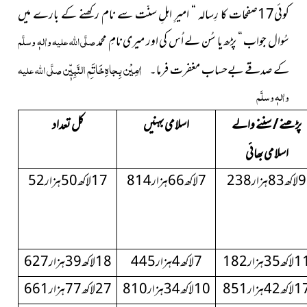
کوئی17صفحات کا رِسالہ “ امیرِ اہلِ سنّت سے نام رکھنے کے بارے میں
سُوال جواب “ پڑھ یا سُن لے اُس کی اور میری نامِ محمد
صلَّی اللہ علیہ واٰلہٖ وسلَّم
اٰمِیْن بِجاہِ خَاتَمِ النَّبِیّٖن
کے صدقے بےحساب مغفرت فرما۔
صلَّی اللہ علیہ
واٰلہٖ وسلَّم
پڑھنے / سننے والے
اسلامی بہنیں
کل تعداد
اسلامی بھائی
9لاکھ83ہزار238
7لاکھ66ہزار814
17لاکھ50ہزار52
کھ35ہزار182
7لاکھ4ہزار445
18لاکھ39ہزار627
کھ42ہزار851
10لاکھ34ہزار810
27لاکھ77ہزار661