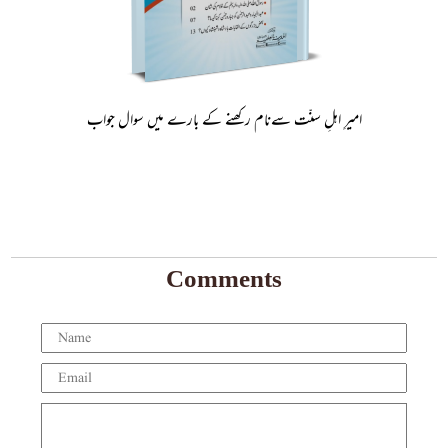
امیرِ اہلِ سنّت سےنام رکھنے کے بارے میں سوال جواب
Comments