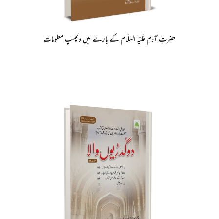
سے نوازا
والوں کو دُعاؤں
سے نوازا:
حضرتِ آدم عَلَیْہِ السَّلَام کے بارے میں دلچسپ معلومات