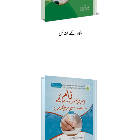
بُخار کے فضائل